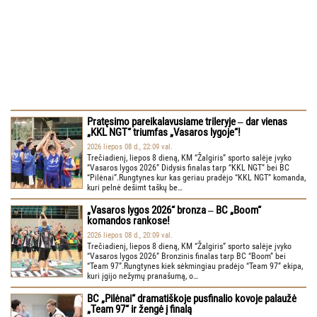
Pratęsimo pareikalavusiame trileryje ‒ dar vienas
„KKL NGT“ triumfas „Vasaros lygoje“!
2026 liepos 08 d., 22:09 val.
Trečiadienį, liepos 8 dieną, KM “Žalgiris” sporto salėje įvyko
“Vasaros lygos 2026” Didysis finalas tarp “KKL NGT” bei BC
“Pilėnai”.Rungtynes kur kas geriau pradėjo “KKL NGT” komanda,
kuri pelnė dešimt taškų be…
„Vasaros lygos 2026“ bronza ‒ BC „Boom“
komandos rankose!
2026 liepos 08 d., 20:09 val.
Trečiadienį, liepos 8 dieną, KM “Žalgiris” sporto salėje įvyko
“Vasaros lygos 2026” Bronzinis finalas tarp BC “Boom” bei
“Team 97”.Rungtynes kiek sėkmingiau pradėjo “Team 97” ekipa,
kuri įgijo nežymų pranašumą, o…
BC „Pilėnai“ dramatiškoje pusfinalio kovoje palaužė
„Team 97“ ir žengė į finalą