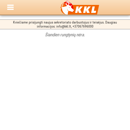
Kviečiame prisijungti naujus sekretoriato darbuotojus ir teisėjus. Daugiau
informacijos: info@kkl.lt, +37067696000
Šiandien rungtynių nėra.