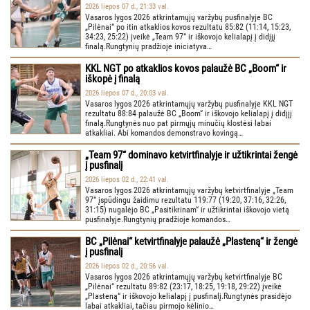
2026 liepos 07 d., 21:33 val.
Vasaros lygos 2026 atkrintamųjų varžybų pusfinalyje BC
„Pilėnai“ po itin atkaklios kovos rezultatu 85:82 (11:14, 15:23,
34:23, 25:22) įveikė „Team 97“ ir iškovojo kelialapį į didįjį
finalą.Rungtynių pradžioje iniciatyva…
KKL NGT po atkaklios kovos palaužė BC „Boom“ ir
iškopė į finalą
2026 liepos 07 d., 20:03 val.
Vasaros lygos 2026 atkrintamųjų varžybų pusfinalyje KKL NGT
rezultatu 88:84 palaužė BC „Boom“ ir iškovojo kelialapį į didįjį
finalą.Rungtynės nuo pat pirmųjų minučių klostėsi labai
atkakliai. Abi komandos demonstravo kovingą…
„Team 97“ dominavo ketvirtfinalyje ir užtikrintai žengė
į pusfinalį
2026 liepos 02 d., 22:41 val.
Vasaros lygos 2026 atkrintamųjų varžybų ketvirtfinalyje „Team
97“ įspūdingu žaidimu rezultatu 119:77 (19:20, 37:16, 32:26,
31:15) nugalėjo BC „Pasitikrinam“ ir užtikrintai iškovojo vietą
pusfinalyje.Rungtynių pradžioje komandos…
BC „Pilėnai“ ketvirtfinalyje palaužė „Plasteną“ ir žengė
į pusfinalį
2026 liepos 02 d., 20:56 val.
Vasaros lygos 2026 atkrintamųjų varžybų ketvirtfinalyje BC
„Pilėnai“ rezultatu 89:82 (23:17, 18:25, 19:18, 29:22) įveikė
„Plasteną“ ir iškovojo kelialapį į pusfinalį.Rungtynės prasidėjo
labai atkakliai, tačiau pirmojo kėlinio…