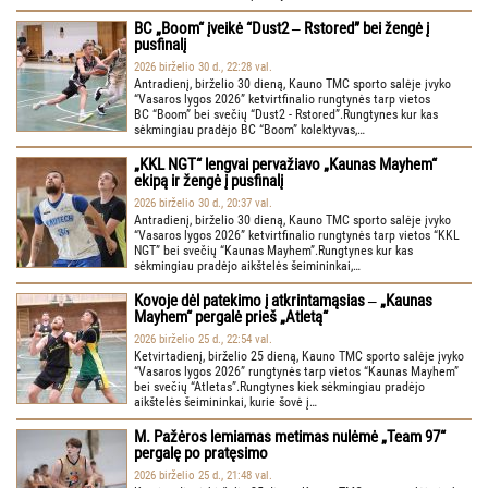
BC „Boom“ įveikė “Dust2 ‒ Rstored” bei žengė į
pusfinalį
2026 birželio 30 d., 22:28 val.
Antradienį, birželio 30 dieną, Kauno TMC sporto salėje įvyko
“Vasaros lygos 2026” ketvirtfinalio rungtynės tarp vietos
BC “Boom” bei svečių “Dust2 - Rstored”.Rungtynes kur kas
sėkmingiau pradėjo BC “Boom” kolektyvas,…
„KKL NGT“ lengvai pervažiavo „Kaunas Mayhem“
ekipą ir žengė į pusfinalį
2026 birželio 30 d., 20:37 val.
Antradienį, birželio 30 dieną, Kauno TMC sporto salėje įvyko
“Vasaros lygos 2026” ketvirtfinalio rungtynės tarp vietos “KKL
NGT” bei svečių “Kaunas Mayhem”.Rungtynes kur kas
sėkmingiau pradėjo aikštelės šeimininkai,…
Kovoje dėl patekimo į atkrintamąsias ‒ „Kaunas
Mayhem“ pergalė prieš „Atletą“
2026 birželio 25 d., 22:54 val.
Ketvirtadienį, birželio 25 dieną, Kauno TMC sporto salėje įvyko
“Vasaros lygos 2026” rungtynės tarp vietos “Kaunas Mayhem”
bei svečių “Atletas”.Rungtynes kiek sėkmingiau pradėjo
aikštelės šeimininkai, kurie šovė į…
M. Pažėros lemiamas metimas nulėmė „Team 97“
pergalę po pratęsimo
2026 birželio 25 d., 21:48 val.