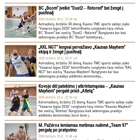
BC „Boom“ įveikė “Dust2 ‒ Rstored” bei žengė į
pusfinalį
2026 birželio 30 d., 22:28 val.
Antradienį, birželio 30 dieną, Kauno TMC sporto salėje įvyko
“Vasaros lygos 2026” ketvirtfinalio rungtynės tarp vietos
BC “Boom” bei svečių “Dust2 - Rstored”.Rungtynes kur kas
sėkmingiau pradėjo BC “Boom” kolektyvas,…
„KKL NGT“ lengvai pervažiavo „Kaunas Mayhem“
ekipą ir žengė į pusfinalį
2026 birželio 30 d., 20:37 val.
Antradienį, birželio 30 dieną, Kauno TMC sporto salėje įvyko
“Vasaros lygos 2026” ketvirtfinalio rungtynės tarp vietos “KKL
NGT” bei svečių “Kaunas Mayhem”.Rungtynes kur kas
sėkmingiau pradėjo aikštelės šeimininkai,…
Kovoje dėl patekimo į atkrintamąsias ‒ „Kaunas
Mayhem“ pergalė prieš „Atletą“
2026 birželio 25 d., 22:54 val.
Ketvirtadienį, birželio 25 dieną, Kauno TMC sporto salėje įvyko
“Vasaros lygos 2026” rungtynės tarp vietos “Kaunas Mayhem”
bei svečių “Atletas”.Rungtynes kiek sėkmingiau pradėjo
aikštelės šeimininkai, kurie šovė į…
M. Pažėros lemiamas metimas nulėmė „Team 97“
pergalę po pratęsimo
2026 birželio 25 d., 21:48 val.