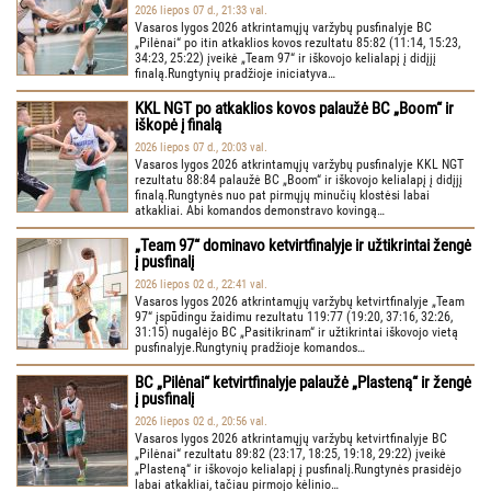
2026 liepos 07 d., 21:33 val.
Vasaros lygos 2026 atkrintamųjų varžybų pusfinalyje BC
„Pilėnai“ po itin atkaklios kovos rezultatu 85:82 (11:14, 15:23,
34:23, 25:22) įveikė „Team 97“ ir iškovojo kelialapį į didįjį
finalą.Rungtynių pradžioje iniciatyva…
KKL NGT po atkaklios kovos palaužė BC „Boom“ ir
iškopė į finalą
2026 liepos 07 d., 20:03 val.
Vasaros lygos 2026 atkrintamųjų varžybų pusfinalyje KKL NGT
rezultatu 88:84 palaužė BC „Boom“ ir iškovojo kelialapį į didįjį
finalą.Rungtynės nuo pat pirmųjų minučių klostėsi labai
atkakliai. Abi komandos demonstravo kovingą…
„Team 97“ dominavo ketvirtfinalyje ir užtikrintai žengė
į pusfinalį
2026 liepos 02 d., 22:41 val.
Vasaros lygos 2026 atkrintamųjų varžybų ketvirtfinalyje „Team
97“ įspūdingu žaidimu rezultatu 119:77 (19:20, 37:16, 32:26,
31:15) nugalėjo BC „Pasitikrinam“ ir užtikrintai iškovojo vietą
pusfinalyje.Rungtynių pradžioje komandos…
BC „Pilėnai“ ketvirtfinalyje palaužė „Plasteną“ ir žengė
į pusfinalį
2026 liepos 02 d., 20:56 val.
Vasaros lygos 2026 atkrintamųjų varžybų ketvirtfinalyje BC
„Pilėnai“ rezultatu 89:82 (23:17, 18:25, 19:18, 29:22) įveikė
„Plasteną“ ir iškovojo kelialapį į pusfinalį.Rungtynės prasidėjo
labai atkakliai, tačiau pirmojo kėlinio…