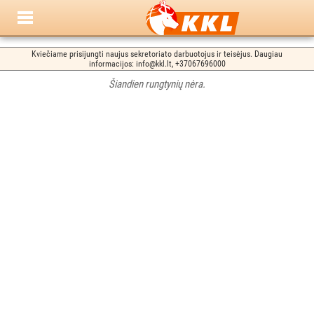
Kviečiame prisijungti naujus sekretoriato darbuotojus ir teisėjus. Daugiau
informacijos: info@kkl.lt, +37067696000
Šiandien rungtynių nėra.