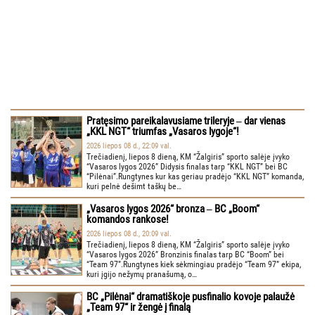
Pratęsimo pareikalavusiame trileryje ‒ dar vienas
„KKL NGT“ triumfas „Vasaros lygoje“!
2026 liepos 08 d., 22:09 val.
Trečiadienį, liepos 8 dieną, KM “Žalgiris” sporto salėje įvyko
“Vasaros lygos 2026” Didysis finalas tarp “KKL NGT” bei BC
“Pilėnai”.Rungtynes kur kas geriau pradėjo “KKL NGT” komanda,
kuri pelnė dešimt taškų be…
„Vasaros lygos 2026“ bronza ‒ BC „Boom“
komandos rankose!
2026 liepos 08 d., 20:09 val.
Trečiadienį, liepos 8 dieną, KM “Žalgiris” sporto salėje įvyko
“Vasaros lygos 2026” Bronzinis finalas tarp BC “Boom” bei
“Team 97”.Rungtynes kiek sėkmingiau pradėjo “Team 97” ekipa,
kuri įgijo nežymų pranašumą, o…
BC „Pilėnai“ dramatiškoje pusfinalio kovoje palaužė
„Team 97“ ir žengė į finalą