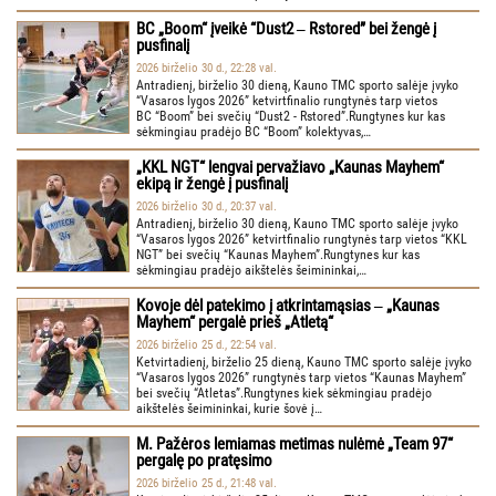
BC „Boom“ įveikė “Dust2 ‒ Rstored” bei žengė į
pusfinalį
2026 birželio 30 d., 22:28 val.
Antradienį, birželio 30 dieną, Kauno TMC sporto salėje įvyko
“Vasaros lygos 2026” ketvirtfinalio rungtynės tarp vietos
BC “Boom” bei svečių “Dust2 - Rstored”.Rungtynes kur kas
sėkmingiau pradėjo BC “Boom” kolektyvas,…
„KKL NGT“ lengvai pervažiavo „Kaunas Mayhem“
ekipą ir žengė į pusfinalį
2026 birželio 30 d., 20:37 val.
Antradienį, birželio 30 dieną, Kauno TMC sporto salėje įvyko
“Vasaros lygos 2026” ketvirtfinalio rungtynės tarp vietos “KKL
NGT” bei svečių “Kaunas Mayhem”.Rungtynes kur kas
sėkmingiau pradėjo aikštelės šeimininkai,…
Kovoje dėl patekimo į atkrintamąsias ‒ „Kaunas
Mayhem“ pergalė prieš „Atletą“
2026 birželio 25 d., 22:54 val.
Ketvirtadienį, birželio 25 dieną, Kauno TMC sporto salėje įvyko
“Vasaros lygos 2026” rungtynės tarp vietos “Kaunas Mayhem”
bei svečių “Atletas”.Rungtynes kiek sėkmingiau pradėjo
aikštelės šeimininkai, kurie šovė į…
M. Pažėros lemiamas metimas nulėmė „Team 97“
pergalę po pratęsimo
2026 birželio 25 d., 21:48 val.