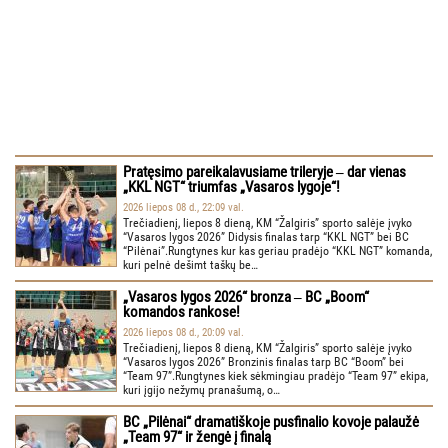
Pratęsimo pareikalavusiame trileryje ‒ dar vienas
„KKL NGT“ triumfas „Vasaros lygoje“!
2026 liepos 08 d., 22:09 val.
Trečiadienį, liepos 8 dieną, KM “Žalgiris” sporto salėje įvyko
“Vasaros lygos 2026” Didysis finalas tarp “KKL NGT” bei BC
“Pilėnai”.Rungtynes kur kas geriau pradėjo “KKL NGT” komanda,
kuri pelnė dešimt taškų be…
„Vasaros lygos 2026“ bronza ‒ BC „Boom“
komandos rankose!
2026 liepos 08 d., 20:09 val.
Trečiadienį, liepos 8 dieną, KM “Žalgiris” sporto salėje įvyko
“Vasaros lygos 2026” Bronzinis finalas tarp BC “Boom” bei
“Team 97”.Rungtynes kiek sėkmingiau pradėjo “Team 97” ekipa,
kuri įgijo nežymų pranašumą, o…
BC „Pilėnai“ dramatiškoje pusfinalio kovoje palaužė
„Team 97“ ir žengė į finalą