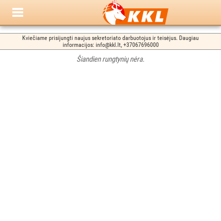
Kviečiame prisijungti naujus sekretoriato darbuotojus ir teisėjus. Daugiau
informacijos: info@kkl.lt, +37067696000
Šiandien rungtynių nėra.