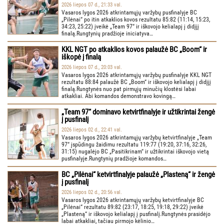
2026 liepos 07 d., 21:33 val.
Vasaros lygos 2026 atkrintamųjų varžybų pusfinalyje BC
„Pilėnai“ po itin atkaklios kovos rezultatu 85:82 (11:14, 15:23,
34:23, 25:22) įveikė „Team 97“ ir iškovojo kelialapį į didįjį
finalą.Rungtynių pradžioje iniciatyva…
KKL NGT po atkaklios kovos palaužė BC „Boom“ ir
iškopė į finalą
2026 liepos 07 d., 20:03 val.
Vasaros lygos 2026 atkrintamųjų varžybų pusfinalyje KKL NGT
rezultatu 88:84 palaužė BC „Boom“ ir iškovojo kelialapį į didįjį
finalą.Rungtynės nuo pat pirmųjų minučių klostėsi labai
atkakliai. Abi komandos demonstravo kovingą…
„Team 97“ dominavo ketvirtfinalyje ir užtikrintai žengė
į pusfinalį
2026 liepos 02 d., 22:41 val.
Vasaros lygos 2026 atkrintamųjų varžybų ketvirtfinalyje „Team
97“ įspūdingu žaidimu rezultatu 119:77 (19:20, 37:16, 32:26,
31:15) nugalėjo BC „Pasitikrinam“ ir užtikrintai iškovojo vietą
pusfinalyje.Rungtynių pradžioje komandos…
BC „Pilėnai“ ketvirtfinalyje palaužė „Plasteną“ ir žengė
į pusfinalį
2026 liepos 02 d., 20:56 val.
Vasaros lygos 2026 atkrintamųjų varžybų ketvirtfinalyje BC
„Pilėnai“ rezultatu 89:82 (23:17, 18:25, 19:18, 29:22) įveikė
„Plasteną“ ir iškovojo kelialapį į pusfinalį.Rungtynės prasidėjo
labai atkakliai, tačiau pirmojo kėlinio…