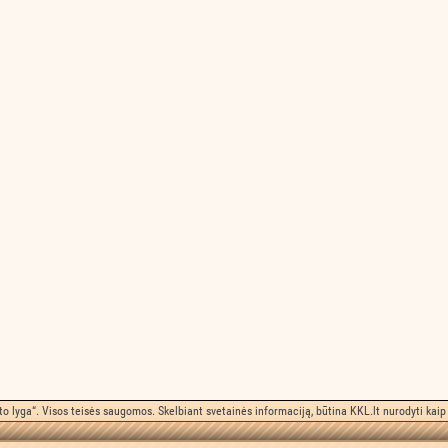
o lyga“. Visos teisės saugomos. Skelbiant svetainės informaciją, būtina KKL.lt nurodyti kaip 