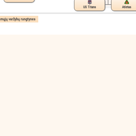
US Titans
Atletas