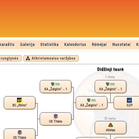
karaštis
Galerija
Statistika
Kalendorius
Rėmėjai
Nuostatai
K
 rungtynės
Atkrintamosios varžybos
Didžioji taurė
I vieta
KA „Žalgiris“ ‒ 1
KA „Žalgiris“ ‒ 1
BC „Rhino“
KA „Žalgiris“ ‒ 1
GZP
III vieta
US Titans
Atletas
US Titans