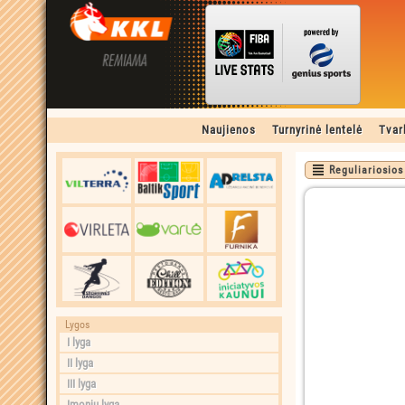
Naujienos
Turnyrinė lentelė
Tvar
Reguliariosios
Lygos
I lyga
II lyga
III lyga
Įmonių lyga