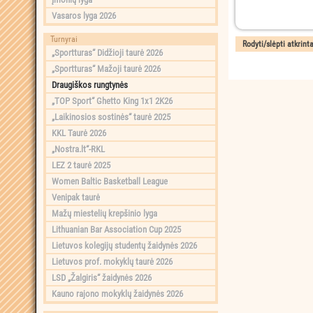
Vasaros lyga 2026
Turnyrai
„Sportturas“ Didžioji taurė 2026
„Sportturas“ Mažoji taurė 2026
Draugiškos rungtynės
„TOP Sport“ Ghetto King 1x1 2K26
„Laikinosios sostinės“ taurė 2025
KKL Taurė 2026
„Nostra.lt“-RKL
LEZ 2 taurė 2025
Women Baltic Basketball League
Venipak taurė
Mažų miestelių krepšinio lyga
Lithuanian Bar Association Cup 2025
Lietuvos kolegijų studentų žaidynės 2026
Lietuvos prof. mokyklų taurė 2026
LSD „Žalgiris“ žaidynės 2026
Kauno rajono mokyklų žaidynės 2026