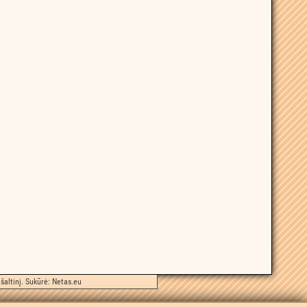
šaltinį. Sukūrė:
Netas.eu