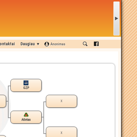
ontaktai
Daugiau ▼
Anonimas
GZP
X
Atletas
X