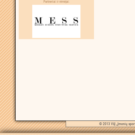
Partneriai ir rėmėjai:
© 2013 VšĮ „Įmonių sport