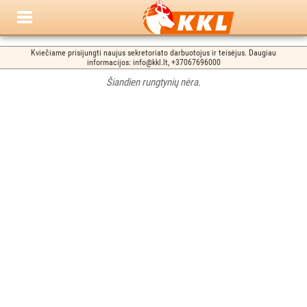
Kviečiame prisijungti naujus sekretoriato darbuotojus ir teisėjus. Daugiau
informacijos: info@kkl.lt, +37067696000
Šiandien rungtynių nėra.