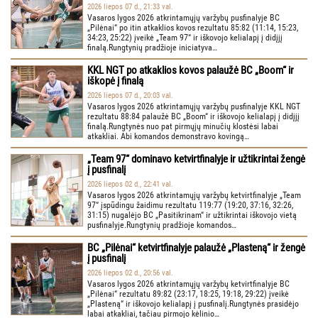
2026 liepos 07 d., 21:33 val.
Vasaros lygos 2026 atkrintamųjų varžybų pusfinalyje BC
„Pilėnai“ po itin atkaklios kovos rezultatu 85:82 (11:14, 15:23,
34:23, 25:22) įveikė „Team 97“ ir iškovojo kelialapį į didįjį
finalą.Rungtynių pradžioje iniciatyva…
KKL NGT po atkaklios kovos palaužė BC „Boom“ ir
iškopė į finalą
2026 liepos 07 d., 20:03 val.
Vasaros lygos 2026 atkrintamųjų varžybų pusfinalyje KKL NGT
rezultatu 88:84 palaužė BC „Boom“ ir iškovojo kelialapį į didįjį
finalą.Rungtynės nuo pat pirmųjų minučių klostėsi labai
atkakliai. Abi komandos demonstravo kovingą…
„Team 97“ dominavo ketvirtfinalyje ir užtikrintai žengė
į pusfinalį
2026 liepos 02 d., 22:41 val.
Vasaros lygos 2026 atkrintamųjų varžybų ketvirtfinalyje „Team
97“ įspūdingu žaidimu rezultatu 119:77 (19:20, 37:16, 32:26,
31:15) nugalėjo BC „Pasitikrinam“ ir užtikrintai iškovojo vietą
pusfinalyje.Rungtynių pradžioje komandos…
BC „Pilėnai“ ketvirtfinalyje palaužė „Plasteną“ ir žengė
į pusfinalį
2026 liepos 02 d., 20:56 val.
Vasaros lygos 2026 atkrintamųjų varžybų ketvirtfinalyje BC
„Pilėnai“ rezultatu 89:82 (23:17, 18:25, 19:18, 29:22) įveikė
„Plasteną“ ir iškovojo kelialapį į pusfinalį.Rungtynės prasidėjo
labai atkakliai, tačiau pirmojo kėlinio…