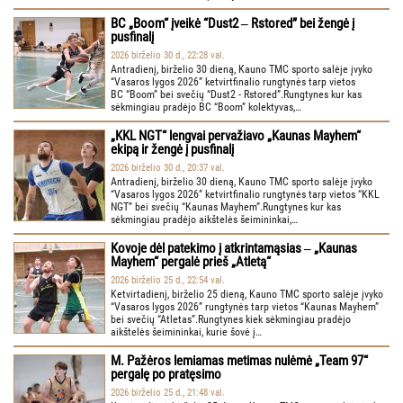
BC „Boom“ įveikė “Dust2 ‒ Rstored” bei žengė į
pusfinalį
2026 birželio 30 d., 22:28 val.
Antradienį, birželio 30 dieną, Kauno TMC sporto salėje įvyko
“Vasaros lygos 2026” ketvirtfinalio rungtynės tarp vietos
BC “Boom” bei svečių “Dust2 - Rstored”.Rungtynes kur kas
sėkmingiau pradėjo BC “Boom” kolektyvas,…
„KKL NGT“ lengvai pervažiavo „Kaunas Mayhem“
ekipą ir žengė į pusfinalį
2026 birželio 30 d., 20:37 val.
Antradienį, birželio 30 dieną, Kauno TMC sporto salėje įvyko
“Vasaros lygos 2026” ketvirtfinalio rungtynės tarp vietos “KKL
NGT” bei svečių “Kaunas Mayhem”.Rungtynes kur kas
sėkmingiau pradėjo aikštelės šeimininkai,…
Kovoje dėl patekimo į atkrintamąsias ‒ „Kaunas
Mayhem“ pergalė prieš „Atletą“
2026 birželio 25 d., 22:54 val.
Ketvirtadienį, birželio 25 dieną, Kauno TMC sporto salėje įvyko
“Vasaros lygos 2026” rungtynės tarp vietos “Kaunas Mayhem”
bei svečių “Atletas”.Rungtynes kiek sėkmingiau pradėjo
aikštelės šeimininkai, kurie šovė į…
M. Pažėros lemiamas metimas nulėmė „Team 97“
pergalę po pratęsimo
2026 birželio 25 d., 21:48 val.