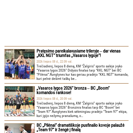
Pratęsimo pareikalavusiame trileryje ‒ dar vienas
„KKL NGT“ triumfas „Vasaros lygoje“!
2026 liepos 08 d., 22:09 val.
Trečiadienį, liepos 8 dieną, KM “Žalgiris” sporto salėje įvyko
“Vasaros lygos 2026” Didysis finalas tarp “KKL NGT” bei BC
“Pilėnai”.Rungtynes kur kas geriau pradėjo “KKL NGT” komanda,
kuri pelnė dešimt taškų be…
„Vasaros lygos 2026“ bronza ‒ BC „Boom“
komandos rankose!
2026 liepos 08 d., 20:09 val.
Trečiadienį, liepos 8 dieną, KM “Žalgiris” sporto salėje įvyko
“Vasaros lygos 2026” Bronzinis finalas tarp BC “Boom” bei
“Team 97”.Rungtynes kiek sėkmingiau pradėjo “Team 97” ekipa,
kuri įgijo nežymų pranašumą, o…
BC „Pilėnai“ dramatiškoje pusfinalio kovoje palaužė
„Team 97“ ir žengė į finalą