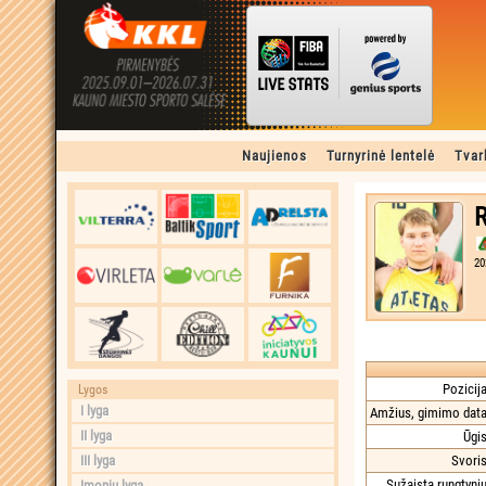
Naujienos
Turnyrinė lentelė
Tvar
R
20
Pozicija
Lygos
I lyga
Amžius, gimimo data
II lyga
Ūgis
III lyga
Svoris
Sužaista rungtynių
Įmonių lyga