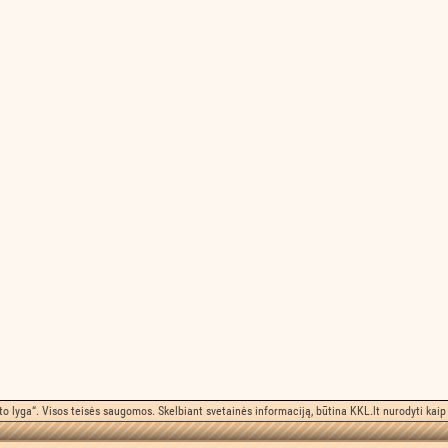
o lyga“. Visos teisės saugomos. Skelbiant svetainės informaciją, būtina KKL.lt nurodyti kaip 