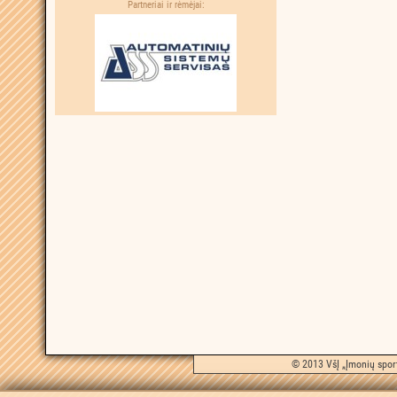
Partneriai ir rėmėjai:
© 2013 VšĮ „Įmonių sport