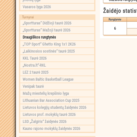
Vasaros lyga 2026
Žaidėjo statis
Turnyrai
Rungtynės
„Sportturas“ Didžioji taurė 2026
6
„Sportturas“ Mažoji taurė 2026
Draugiškos rungtynės
„TOP Sport“ Ghetto King 1x1 2K26
„Laikinosios sostinės“ taurė 2025
KKL Taurė 2026
„Nostra.lt“-RKL
LEZ 2 taurė 2025
Women Baltic Basketball League
Venipak taurė
Mažų miestelių krepšinio lyga
Lithuanian Bar Association Cup 2025
Lietuvos kolegijų studentų žaidynės 2026
Lietuvos prof. mokyklų taurė 2026
LSD „Žalgiris“ žaidynės 2026
Kauno rajono mokyklų žaidynės 2026