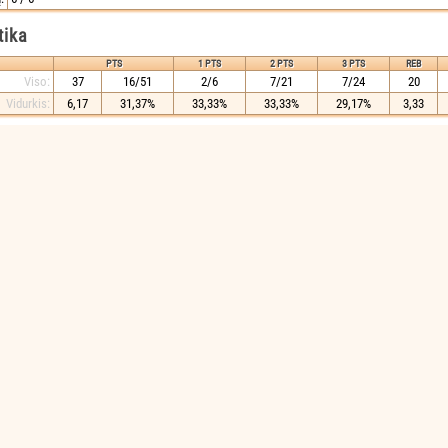
tika
PTS
1 PTS
2 PTS
3 PTS
REB
Viso:
37
16/51
2/6
7/21
7/24
20
Vidurkis:
6,17
31,37%
33,33%
33,33%
29,17%
3,33