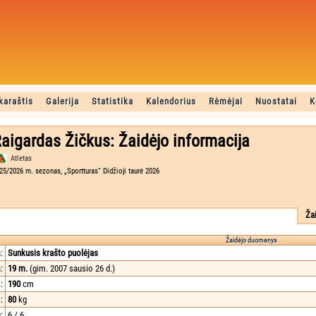
karaštis
Galerija
Statistika
Kalendorius
Rėmėjai
Nuostatai
K
aigardas Žičkus: Žaidėjo informacija
Atletas
25/2026 m. sezonas, „Sportturas“ Didžioji taurė 2026
Ža
Žaidėjo duomenys
:
Sunkusis krašto puolėjas
:
19 m.
(gim. 2007 sausio 26 d.)
:
190
cm
:
80
kg
:
6 / 6