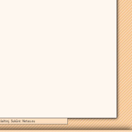
šaltinį. Sukūrė:
Netas.eu