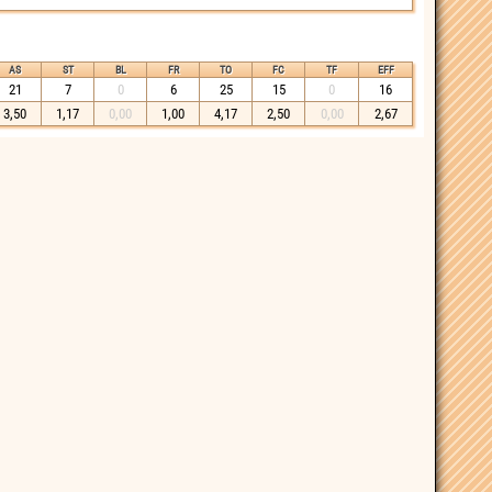
AS
ST
BL
FR
TO
FC
TF
EFF
21
7
0
6
25
15
0
16
3,50
1,17
0,00
1,00
4,17
2,50
0,00
2,67