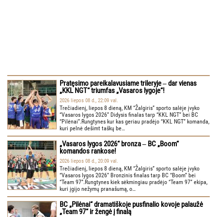
Pratęsimo pareikalavusiame trileryje ‒ dar vienas
„KKL NGT“ triumfas „Vasaros lygoje“!
2026 liepos 08 d., 22:09 val.
Trečiadienį, liepos 8 dieną, KM “Žalgiris” sporto salėje įvyko
“Vasaros lygos 2026” Didysis finalas tarp “KKL NGT” bei BC
“Pilėnai”.Rungtynes kur kas geriau pradėjo “KKL NGT” komanda,
kuri pelnė dešimt taškų be…
„Vasaros lygos 2026“ bronza ‒ BC „Boom“
komandos rankose!
2026 liepos 08 d., 20:09 val.
Trečiadienį, liepos 8 dieną, KM “Žalgiris” sporto salėje įvyko
“Vasaros lygos 2026” Bronzinis finalas tarp BC “Boom” bei
“Team 97”.Rungtynes kiek sėkmingiau pradėjo “Team 97” ekipa,
kuri įgijo nežymų pranašumą, o…
BC „Pilėnai“ dramatiškoje pusfinalio kovoje palaužė
„Team 97“ ir žengė į finalą