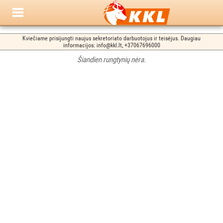
Kviečiame prisijungti naujus sekretoriato darbuotojus ir teisėjus. Daugiau
informacijos: info@kkl.lt, +37067696000
Šiandien rungtynių nėra.