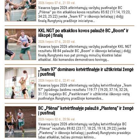
2026 liepos 07 d., 21:33 val.
Vasaros lygos 2026 atkrintamųjų varžybų pusfinalyje BC
„Pilėnai“ po itin atkaklios kovos rezultatu 85:82 (11:14, 15:23,
34:23, 25:22) įveikė „Team 97“ ir iškovojo kelialapį į didįjį
finalą.Rungtynių pradžioje iniciatyva…
KKL NGT po atkaklios kovos palaužė BC „Boom“ ir
iškopė į finalą
2026 liepos 07 d., 20:03 val.
Vasaros lygos 2026 atkrintamųjų varžybų pusfinalyje KKL NGT
rezultatu 88:84 palaužė BC „Boom“ ir iškovojo kelialapį į didįjį
finalą.Rungtynės nuo pat pirmųjų minučių klostėsi labai
atkakliai. Abi komandos demonstravo kovingą…
„Team 97“ dominavo ketvirtfinalyje ir užtikrintai žengė
į pusfinalį
2026 liepos 02 d., 22:41 val.
Vasaros lygos 2026 atkrintamųjų varžybų ketvirtfinalyje „Team
97“ įspūdingu žaidimu rezultatu 119:77 (19:20, 37:16, 32:26,
31:15) nugalėjo BC „Pasitikrinam“ ir užtikrintai iškovojo vietą
pusfinalyje.Rungtynių pradžioje komandos…
BC „Pilėnai“ ketvirtfinalyje palaužė „Plasteną“ ir žengė
į pusfinalį
2026 liepos 02 d., 20:56 val.
Vasaros lygos 2026 atkrintamųjų varžybų ketvirtfinalyje BC
„Pilėnai“ rezultatu 89:82 (23:17, 18:25, 19:18, 29:22) įveikė
„Plasteną“ ir iškovojo kelialapį į pusfinalį.Rungtynės prasidėjo
labai atkakliai, tačiau pirmojo kėlinio…