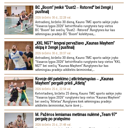
BC „Boom“ įveikė “Dust2 ‒ Rstored” bei žengė į
pusfinalį
2026 birželio 30 d., 22:28 val.
Antradienį, birželio 30 dieną, Kauno TMC sporto salėje įvyko
“Vasaros lygos 2026” ketvirtfinalio rungtynės tarp vietos
BC “Boom” bei svečių “Dust2 - Rstored”.Rungtynes kur kas
sėkmingiau pradėjo BC “Boom” kolektyvas,…
„KKL NGT“ lengvai pervažiavo „Kaunas Mayhem“
ekipą ir žengė į pusfinalį
2026 birželio 30 d., 20:37 val.
Antradienį, birželio 30 dieną, Kauno TMC sporto salėje įvyko
“Vasaros lygos 2026” ketvirtfinalio rungtynės tarp vietos “KKL
NGT” bei svečių “Kaunas Mayhem”.Rungtynes kur kas
sėkmingiau pradėjo aikštelės šeimininkai,…
Kovoje dėl patekimo į atkrintamąsias ‒ „Kaunas
Mayhem“ pergalė prieš „Atletą“
2026 birželio 25 d., 22:54 val.
Ketvirtadienį, birželio 25 dieną, Kauno TMC sporto salėje įvyko
“Vasaros lygos 2026” rungtynės tarp vietos “Kaunas Mayhem”
bei svečių “Atletas”.Rungtynes kiek sėkmingiau pradėjo
aikštelės šeimininkai, kurie šovė į…
M. Pažėros lemiamas metimas nulėmė „Team 97“
pergalę po pratęsimo
2026 birželio 25 d., 21:48 val.