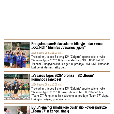
Pratęsimo pareikalavusiame trileryje ‒ dar vienas
„KKL NGT“ triumfas „Vasaros lygoje“!
2026 liepos 08 d., 22:09 val.
Trečiadienį, liepos 8 dieną, KM “Žalgiris” sporto salėje įvyko
“Vasaros lygos 2026” Didysis finalas tarp “KKL NGT” bei BC
“Pilėnai”.Rungtynes kur kas geriau pradėjo “KKL NGT” komanda,
kuri pelnė dešimt taškų be…
„Vasaros lygos 2026“ bronza ‒ BC „Boom“
komandos rankose!
2026 liepos 08 d., 20:09 val.
Trečiadienį, liepos 8 dieną, KM “Žalgiris” sporto salėje įvyko
“Vasaros lygos 2026” Bronzinis finalas tarp BC “Boom” bei
“Team 97”.Rungtynes kiek sėkmingiau pradėjo “Team 97” ekipa,
kuri įgijo nežymų pranašumą, o…
BC „Pilėnai“ dramatiškoje pusfinalio kovoje palaužė
„Team 97“ ir žengė į finalą