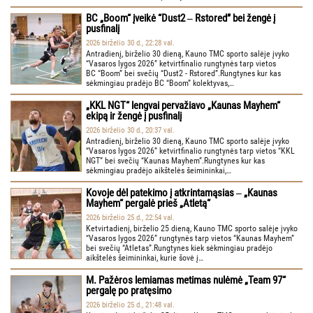
BC „Boom“ įveikė “Dust2 ‒ Rstored” bei žengė į
pusfinalį
2026 birželio 30 d., 22:28 val.
Antradienį, birželio 30 dieną, Kauno TMC sporto salėje įvyko
“Vasaros lygos 2026” ketvirtfinalio rungtynės tarp vietos
BC “Boom” bei svečių “Dust2 - Rstored”.Rungtynes kur kas
sėkmingiau pradėjo BC “Boom” kolektyvas,…
„KKL NGT“ lengvai pervažiavo „Kaunas Mayhem“
ekipą ir žengė į pusfinalį
2026 birželio 30 d., 20:37 val.
Antradienį, birželio 30 dieną, Kauno TMC sporto salėje įvyko
“Vasaros lygos 2026” ketvirtfinalio rungtynės tarp vietos “KKL
NGT” bei svečių “Kaunas Mayhem”.Rungtynes kur kas
sėkmingiau pradėjo aikštelės šeimininkai,…
Kovoje dėl patekimo į atkrintamąsias ‒ „Kaunas
Mayhem“ pergalė prieš „Atletą“
2026 birželio 25 d., 22:54 val.
Ketvirtadienį, birželio 25 dieną, Kauno TMC sporto salėje įvyko
“Vasaros lygos 2026” rungtynės tarp vietos “Kaunas Mayhem”
bei svečių “Atletas”.Rungtynes kiek sėkmingiau pradėjo
aikštelės šeimininkai, kurie šovė į…
M. Pažėros lemiamas metimas nulėmė „Team 97“
pergalę po pratęsimo
2026 birželio 25 d., 21:48 val.