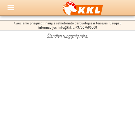
Kviečiame prisijungti naujus sekretoriato darbuotojus ir teisėjus. Daugiau
informacijos: info@kkl.lt, +37067696000
Šiandien rungtynių nėra.