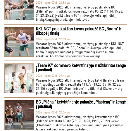
2026 liepos 07 d., 21:33 val.
Vasaros lygos 2026 atkrintamųjų varžybų pusfinalyje BC
„Pilėnai“ po itin atkaklios kovos rezultatu 85:82 (11:14, 15:23,
34:23, 25:22) įveikė „Team 97“ ir iškovojo kelialapį į didįjį
finalą.Rungtynių pradžioje iniciatyva…
KKL NGT po atkaklios kovos palaužė BC „Boom“ ir
iškopė į finalą
2026 liepos 07 d., 20:03 val.
Vasaros lygos 2026 atkrintamųjų varžybų pusfinalyje KKL NGT
rezultatu 88:84 palaužė BC „Boom“ ir iškovojo kelialapį į didįjį
finalą.Rungtynės nuo pat pirmųjų minučių klostėsi labai
atkakliai. Abi komandos demonstravo kovingą…
„Team 97“ dominavo ketvirtfinalyje ir užtikrintai žengė
į pusfinalį
2026 liepos 02 d., 22:41 val.
Vasaros lygos 2026 atkrintamųjų varžybų ketvirtfinalyje „Team
97“ įspūdingu žaidimu rezultatu 119:77 (19:20, 37:16, 32:26,
31:15) nugalėjo BC „Pasitikrinam“ ir užtikrintai iškovojo vietą
pusfinalyje.Rungtynių pradžioje komandos…
BC „Pilėnai“ ketvirtfinalyje palaužė „Plasteną“ ir žengė
į pusfinalį
2026 liepos 02 d., 20:56 val.
Vasaros lygos 2026 atkrintamųjų varžybų ketvirtfinalyje BC
„Pilėnai“ rezultatu 89:82 (23:17, 18:25, 19:18, 29:22) įveikė
„Plasteną“ ir iškovojo kelialapį į pusfinalį.Rungtynės prasidėjo
labai atkakliai, tačiau pirmojo kėlinio…