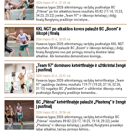
2026 liepos 07 d., 21:33 val.
Vasaros lygos 2026 atkrintamųjų varžybų pusfinalyje BC
„Pilėnai“ po itin atkaklios kovos rezultatu 85:82 (11:14, 15:23,
34:23, 25:22) įveikė „Team 97“ ir iškovojo kelialapį į didįjį
finalą.Rungtynių pradžioje iniciatyva…
KKL NGT po atkaklios kovos palaužė BC „Boom“ ir
iškopė į finalą
2026 liepos 07 d., 20:03 val.
Vasaros lygos 2026 atkrintamųjų varžybų pusfinalyje KKL NGT
rezultatu 88:84 palaužė BC „Boom“ ir iškovojo kelialapį į didįjį
finalą.Rungtynės nuo pat pirmųjų minučių klostėsi labai
atkakliai. Abi komandos demonstravo kovingą…
„Team 97“ dominavo ketvirtfinalyje ir užtikrintai žengė
į pusfinalį
2026 liepos 02 d., 22:41 val.
Vasaros lygos 2026 atkrintamųjų varžybų ketvirtfinalyje „Team
97“ įspūdingu žaidimu rezultatu 119:77 (19:20, 37:16, 32:26,
31:15) nugalėjo BC „Pasitikrinam“ ir užtikrintai iškovojo vietą
pusfinalyje.Rungtynių pradžioje komandos…
BC „Pilėnai“ ketvirtfinalyje palaužė „Plasteną“ ir žengė
į pusfinalį
2026 liepos 02 d., 20:56 val.
Vasaros lygos 2026 atkrintamųjų varžybų ketvirtfinalyje BC
„Pilėnai“ rezultatu 89:82 (23:17, 18:25, 19:18, 29:22) įveikė
„Plasteną“ ir iškovojo kelialapį į pusfinalį.Rungtynės prasidėjo
labai atkakliai, tačiau pirmojo kėlinio…