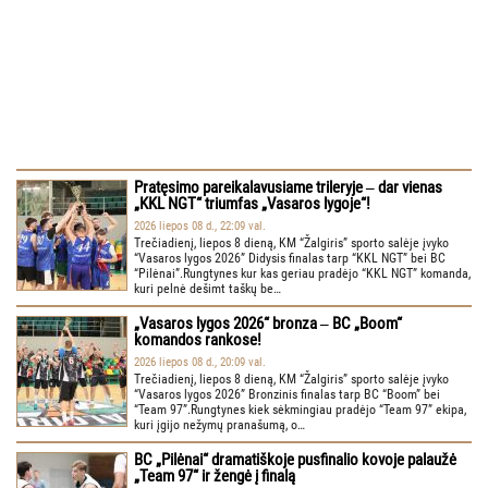
Pratęsimo pareikalavusiame trileryje ‒ dar vienas
„KKL NGT“ triumfas „Vasaros lygoje“!
2026 liepos 08 d., 22:09 val.
Trečiadienį, liepos 8 dieną, KM “Žalgiris” sporto salėje įvyko
“Vasaros lygos 2026” Didysis finalas tarp “KKL NGT” bei BC
“Pilėnai”.Rungtynes kur kas geriau pradėjo “KKL NGT” komanda,
kuri pelnė dešimt taškų be…
„Vasaros lygos 2026“ bronza ‒ BC „Boom“
komandos rankose!
2026 liepos 08 d., 20:09 val.
Trečiadienį, liepos 8 dieną, KM “Žalgiris” sporto salėje įvyko
“Vasaros lygos 2026” Bronzinis finalas tarp BC “Boom” bei
“Team 97”.Rungtynes kiek sėkmingiau pradėjo “Team 97” ekipa,
kuri įgijo nežymų pranašumą, o…
BC „Pilėnai“ dramatiškoje pusfinalio kovoje palaužė
„Team 97“ ir žengė į finalą