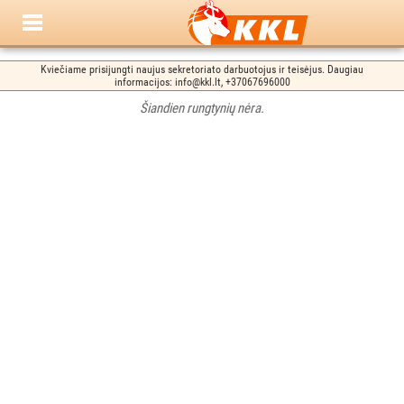
Kviečiame prisijungti naujus sekretoriato darbuotojus ir teisėjus. Daugiau
informacijos: info@kkl.lt, +37067696000
Šiandien rungtynių nėra.