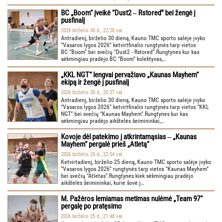
BC „Boom“ įveikė “Dust2 ‒ Rstored” bei žengė į
pusfinalį
2026 birželio 30 d., 22:28 val.
Antradienį, birželio 30 dieną, Kauno TMC sporto salėje įvyko
“Vasaros lygos 2026” ketvirtfinalio rungtynės tarp vietos
BC “Boom” bei svečių “Dust2 - Rstored”.Rungtynes kur kas
sėkmingiau pradėjo BC “Boom” kolektyvas,…
„KKL NGT“ lengvai pervažiavo „Kaunas Mayhem“
ekipą ir žengė į pusfinalį
2026 birželio 30 d., 20:37 val.
Antradienį, birželio 30 dieną, Kauno TMC sporto salėje įvyko
“Vasaros lygos 2026” ketvirtfinalio rungtynės tarp vietos “KKL
NGT” bei svečių “Kaunas Mayhem”.Rungtynes kur kas
sėkmingiau pradėjo aikštelės šeimininkai,…
Kovoje dėl patekimo į atkrintamąsias ‒ „Kaunas
Mayhem“ pergalė prieš „Atletą“
2026 birželio 25 d., 22:54 val.
Ketvirtadienį, birželio 25 dieną, Kauno TMC sporto salėje įvyko
“Vasaros lygos 2026” rungtynės tarp vietos “Kaunas Mayhem”
bei svečių “Atletas”.Rungtynes kiek sėkmingiau pradėjo
aikštelės šeimininkai, kurie šovė į…
M. Pažėros lemiamas metimas nulėmė „Team 97“
pergalę po pratęsimo
2026 birželio 25 d., 21:48 val.