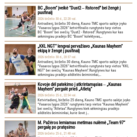
BC „Boom“ įveikė “Dust2 ‒ Rstored” bei žengė į
pusfinalį
2026 birželio 30 d., 22:28 val.
Antradienį, birželio 30 dieną, Kauno TMC sporto salėje įvyko
“Vasaros lygos 2026” ketvirtfinalio rungtynės tarp vietos
BC “Boom” bei svečių “Dust2 - Rstored”.Rungtynes kur kas
sėkmingiau pradėjo BC “Boom” kolektyvas,…
„KKL NGT“ lengvai pervažiavo „Kaunas Mayhem“
ekipą ir žengė į pusfinalį
2026 birželio 30 d., 20:37 val.
Antradienį, birželio 30 dieną, Kauno TMC sporto salėje įvyko
“Vasaros lygos 2026” ketvirtfinalio rungtynės tarp vietos “KKL
NGT” bei svečių “Kaunas Mayhem”.Rungtynes kur kas
sėkmingiau pradėjo aikštelės šeimininkai,…
Kovoje dėl patekimo į atkrintamąsias ‒ „Kaunas
Mayhem“ pergalė prieš „Atletą“
2026 birželio 25 d., 22:54 val.
Ketvirtadienį, birželio 25 dieną, Kauno TMC sporto salėje įvyko
“Vasaros lygos 2026” rungtynės tarp vietos “Kaunas Mayhem”
bei svečių “Atletas”.Rungtynes kiek sėkmingiau pradėjo
aikštelės šeimininkai, kurie šovė į…
M. Pažėros lemiamas metimas nulėmė „Team 97“
pergalę po pratęsimo
2026 birželio 25 d., 21:48 val.