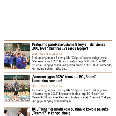
Pratęsimo pareikalavusiame trileryje ‒ dar vienas
„KKL NGT“ triumfas „Vasaros lygoje“!
2026 liepos 08 d., 22:09 val.
Trečiadienį, liepos 8 dieną, KM “Žalgiris” sporto salėje įvyko
“Vasaros lygos 2026” Didysis finalas tarp “KKL NGT” bei BC
“Pilėnai”.Rungtynes kur kas geriau pradėjo “KKL NGT” komanda,
kuri pelnė dešimt taškų be…
„Vasaros lygos 2026“ bronza ‒ BC „Boom“
komandos rankose!
2026 liepos 08 d., 20:09 val.
Trečiadienį, liepos 8 dieną, KM “Žalgiris” sporto salėje įvyko
“Vasaros lygos 2026” Bronzinis finalas tarp BC “Boom” bei
“Team 97”.Rungtynes kiek sėkmingiau pradėjo “Team 97” ekipa,
kuri įgijo nežymų pranašumą, o…
BC „Pilėnai“ dramatiškoje pusfinalio kovoje palaužė
„Team 97“ ir žengė į finalą