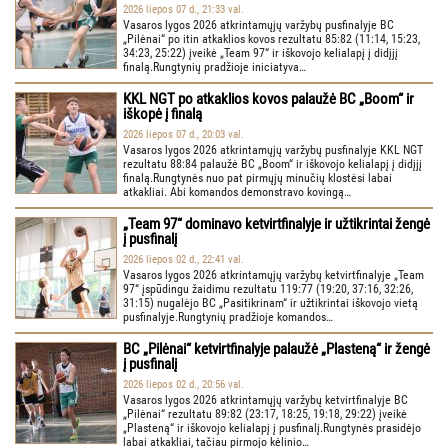
2026 liepos 07 d., 21:33 val.
Vasaros lygos 2026 atkrintamųjų varžybų pusfinalyje BC
„Pilėnai“ po itin atkaklios kovos rezultatu 85:82 (11:14, 15:23,
34:23, 25:22) įveikė „Team 97“ ir iškovojo kelialapį į didįjį
finalą.Rungtynių pradžioje iniciatyva…
KKL NGT po atkaklios kovos palaužė BC „Boom“ ir
iškopė į finalą
2026 liepos 07 d., 20:03 val.
Vasaros lygos 2026 atkrintamųjų varžybų pusfinalyje KKL NGT
rezultatu 88:84 palaužė BC „Boom“ ir iškovojo kelialapį į didįjį
finalą.Rungtynės nuo pat pirmųjų minučių klostėsi labai
atkakliai. Abi komandos demonstravo kovingą…
„Team 97“ dominavo ketvirtfinalyje ir užtikrintai žengė
į pusfinalį
2026 liepos 02 d., 22:41 val.
Vasaros lygos 2026 atkrintamųjų varžybų ketvirtfinalyje „Team
97“ įspūdingu žaidimu rezultatu 119:77 (19:20, 37:16, 32:26,
31:15) nugalėjo BC „Pasitikrinam“ ir užtikrintai iškovojo vietą
pusfinalyje.Rungtynių pradžioje komandos…
BC „Pilėnai“ ketvirtfinalyje palaužė „Plasteną“ ir žengė
į pusfinalį
2026 liepos 02 d., 20:56 val.
Vasaros lygos 2026 atkrintamųjų varžybų ketvirtfinalyje BC
„Pilėnai“ rezultatu 89:82 (23:17, 18:25, 19:18, 29:22) įveikė
„Plasteną“ ir iškovojo kelialapį į pusfinalį.Rungtynės prasidėjo
labai atkakliai, tačiau pirmojo kėlinio…