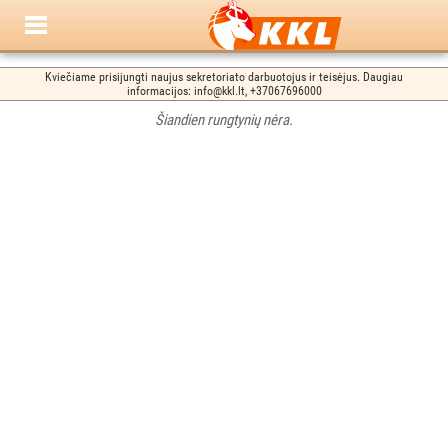
Kviečiame prisijungti naujus sekretoriato darbuotojus ir teisėjus. Daugiau
informacijos: info@kkl.lt, +37067696000
Šiandien rungtynių nėra.