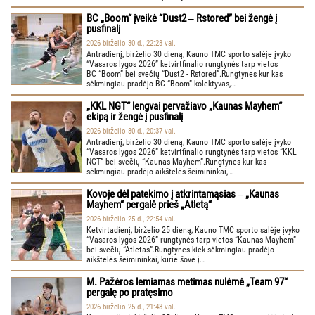
BC „Boom“ įveikė “Dust2 ‒ Rstored” bei žengė į
pusfinalį
2026 birželio 30 d., 22:28 val.
Antradienį, birželio 30 dieną, Kauno TMC sporto salėje įvyko
“Vasaros lygos 2026” ketvirtfinalio rungtynės tarp vietos
BC “Boom” bei svečių “Dust2 - Rstored”.Rungtynes kur kas
sėkmingiau pradėjo BC “Boom” kolektyvas,…
„KKL NGT“ lengvai pervažiavo „Kaunas Mayhem“
ekipą ir žengė į pusfinalį
2026 birželio 30 d., 20:37 val.
Antradienį, birželio 30 dieną, Kauno TMC sporto salėje įvyko
“Vasaros lygos 2026” ketvirtfinalio rungtynės tarp vietos “KKL
NGT” bei svečių “Kaunas Mayhem”.Rungtynes kur kas
sėkmingiau pradėjo aikštelės šeimininkai,…
Kovoje dėl patekimo į atkrintamąsias ‒ „Kaunas
Mayhem“ pergalė prieš „Atletą“
2026 birželio 25 d., 22:54 val.
Ketvirtadienį, birželio 25 dieną, Kauno TMC sporto salėje įvyko
“Vasaros lygos 2026” rungtynės tarp vietos “Kaunas Mayhem”
bei svečių “Atletas”.Rungtynes kiek sėkmingiau pradėjo
aikštelės šeimininkai, kurie šovė į…
M. Pažėros lemiamas metimas nulėmė „Team 97“
pergalę po pratęsimo
2026 birželio 25 d., 21:48 val.