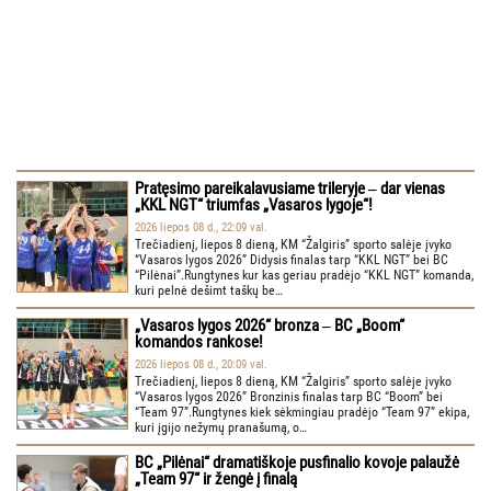
Pratęsimo pareikalavusiame trileryje ‒ dar vienas
„KKL NGT“ triumfas „Vasaros lygoje“!
2026 liepos 08 d., 22:09 val.
Trečiadienį, liepos 8 dieną, KM “Žalgiris” sporto salėje įvyko
“Vasaros lygos 2026” Didysis finalas tarp “KKL NGT” bei BC
“Pilėnai”.Rungtynes kur kas geriau pradėjo “KKL NGT” komanda,
kuri pelnė dešimt taškų be…
„Vasaros lygos 2026“ bronza ‒ BC „Boom“
komandos rankose!
2026 liepos 08 d., 20:09 val.
Trečiadienį, liepos 8 dieną, KM “Žalgiris” sporto salėje įvyko
“Vasaros lygos 2026” Bronzinis finalas tarp BC “Boom” bei
“Team 97”.Rungtynes kiek sėkmingiau pradėjo “Team 97” ekipa,
kuri įgijo nežymų pranašumą, o…
BC „Pilėnai“ dramatiškoje pusfinalio kovoje palaužė
„Team 97“ ir žengė į finalą