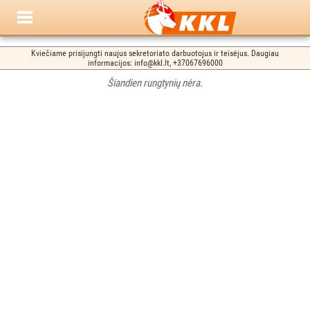
Kviečiame prisijungti naujus sekretoriato darbuotojus ir teisėjus. Daugiau
informacijos: info@kkl.lt, +37067696000
Šiandien rungtynių nėra.