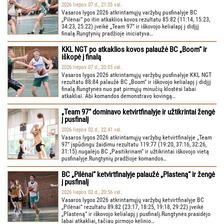
2026 liepos 07 d., 21:33 val.
Vasaros lygos 2026 atkrintamųjų varžybų pusfinalyje BC
„Pilėnai“ po itin atkaklios kovos rezultatu 85:82 (11:14, 15:23,
34:23, 25:22) įveikė „Team 97“ ir iškovojo kelialapį į didįjį
finalą.Rungtynių pradžioje iniciatyva…
KKL NGT po atkaklios kovos palaužė BC „Boom“ ir
iškopė į finalą
2026 liepos 07 d., 20:03 val.
Vasaros lygos 2026 atkrintamųjų varžybų pusfinalyje KKL NGT
rezultatu 88:84 palaužė BC „Boom“ ir iškovojo kelialapį į didįjį
finalą.Rungtynės nuo pat pirmųjų minučių klostėsi labai
atkakliai. Abi komandos demonstravo kovingą…
„Team 97“ dominavo ketvirtfinalyje ir užtikrintai žengė
į pusfinalį
2026 liepos 02 d., 22:41 val.
Vasaros lygos 2026 atkrintamųjų varžybų ketvirtfinalyje „Team
97“ įspūdingu žaidimu rezultatu 119:77 (19:20, 37:16, 32:26,
31:15) nugalėjo BC „Pasitikrinam“ ir užtikrintai iškovojo vietą
pusfinalyje.Rungtynių pradžioje komandos…
BC „Pilėnai“ ketvirtfinalyje palaužė „Plasteną“ ir žengė
į pusfinalį
2026 liepos 02 d., 20:56 val.
Vasaros lygos 2026 atkrintamųjų varžybų ketvirtfinalyje BC
„Pilėnai“ rezultatu 89:82 (23:17, 18:25, 19:18, 29:22) įveikė
„Plasteną“ ir iškovojo kelialapį į pusfinalį.Rungtynės prasidėjo
labai atkakliai, tačiau pirmojo kėlinio…