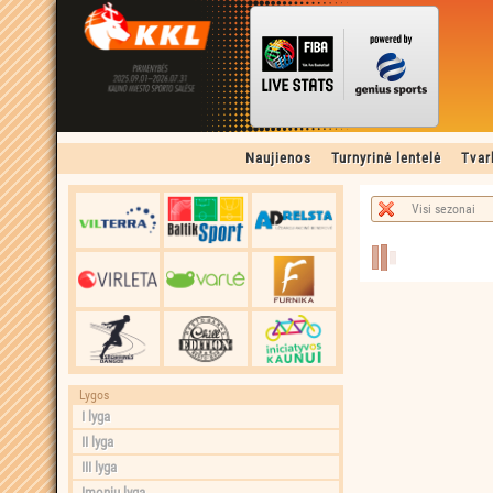
Naujienos
Turnyrinė lentelė
Tvar
Visi sezonai
Lygos
I lyga
II lyga
III lyga
Įmonių lyga