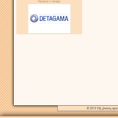
Partneriai ir rėmėjai:
© 2013 VšĮ „Įmonių sport