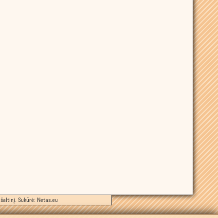
šaltinį. Sukūrė:
Netas.eu