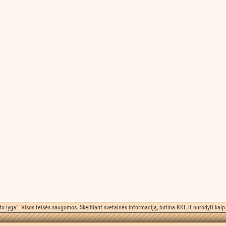
o lyga“. Visos teisės saugomos. Skelbiant svetainės informaciją, būtina KKL.lt nurodyti kaip 