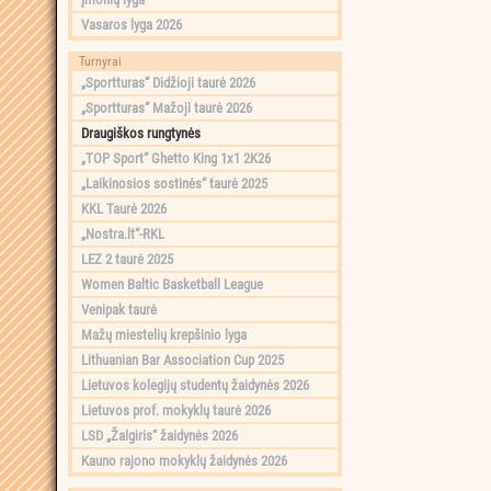
Vasaros lyga 2026
Turnyrai
„Sportturas“ Didžioji taurė 2026
„Sportturas“ Mažoji taurė 2026
Draugiškos rungtynės
„TOP Sport“ Ghetto King 1x1 2K26
„Laikinosios sostinės“ taurė 2025
KKL Taurė 2026
„Nostra.lt“-RKL
LEZ 2 taurė 2025
Women Baltic Basketball League
Venipak taurė
Mažų miestelių krepšinio lyga
Lithuanian Bar Association Cup 2025
Lietuvos kolegijų studentų žaidynės 2026
Lietuvos prof. mokyklų taurė 2026
LSD „Žalgiris“ žaidynės 2026
Kauno rajono mokyklų žaidynės 2026