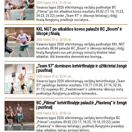
2026 liepos 07 d., 21:33 val.
Vasaros lygos 2026 atkrintamųjų varžybų pusfinalyje BC
„Pilėnai“ po itin atkaklios kovos rezultatu 85:82 (11:14, 15:23,
34:23, 25:22) įveikė „Team 97“ ir iškovojo kelialapį į didįjį
finalą.Rungtynių pradžioje iniciatyva…
KKL NGT po atkaklios kovos palaužė BC „Boom“ ir
iškopė į finalą
2026 liepos 07 d., 20:03 val.
Vasaros lygos 2026 atkrintamųjų varžybų pusfinalyje KKL NGT
rezultatu 88:84 palaužė BC „Boom“ ir iškovojo kelialapį į didįjį
finalą.Rungtynės nuo pat pirmųjų minučių klostėsi labai
atkakliai. Abi komandos demonstravo kovingą…
„Team 97“ dominavo ketvirtfinalyje ir užtikrintai žengė
į pusfinalį
2026 liepos 02 d., 22:41 val.
Vasaros lygos 2026 atkrintamųjų varžybų ketvirtfinalyje „Team
97“ įspūdingu žaidimu rezultatu 119:77 (19:20, 37:16, 32:26,
31:15) nugalėjo BC „Pasitikrinam“ ir užtikrintai iškovojo vietą
pusfinalyje.Rungtynių pradžioje komandos…
BC „Pilėnai“ ketvirtfinalyje palaužė „Plasteną“ ir žengė
į pusfinalį
2026 liepos 02 d., 20:56 val.
Vasaros lygos 2026 atkrintamųjų varžybų ketvirtfinalyje BC
„Pilėnai“ rezultatu 89:82 (23:17, 18:25, 19:18, 29:22) įveikė
„Plasteną“ ir iškovojo kelialapį į pusfinalį.Rungtynės prasidėjo
labai atkakliai, tačiau pirmojo kėlinio…