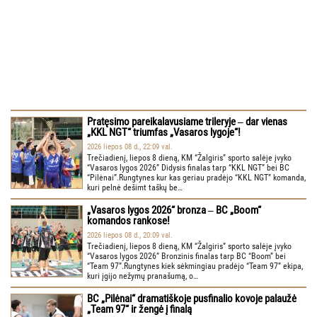
Pratęsimo pareikalavusiame trileryje ‒ dar vienas
„KKL NGT“ triumfas „Vasaros lygoje“!
2026 liepos 08 d., 22:09 val.
Trečiadienį, liepos 8 dieną, KM “Žalgiris” sporto salėje įvyko
“Vasaros lygos 2026” Didysis finalas tarp “KKL NGT” bei BC
“Pilėnai”.Rungtynes kur kas geriau pradėjo “KKL NGT” komanda,
kuri pelnė dešimt taškų be…
„Vasaros lygos 2026“ bronza ‒ BC „Boom“
komandos rankose!
2026 liepos 08 d., 20:09 val.
Trečiadienį, liepos 8 dieną, KM “Žalgiris” sporto salėje įvyko
“Vasaros lygos 2026” Bronzinis finalas tarp BC “Boom” bei
“Team 97”.Rungtynes kiek sėkmingiau pradėjo “Team 97” ekipa,
kuri įgijo nežymų pranašumą, o…
BC „Pilėnai“ dramatiškoje pusfinalio kovoje palaužė
„Team 97“ ir žengė į finalą