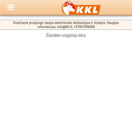
Kviečiame prisijungti naujus sekretoriato darbuotojus ir teisėjus. Daugiau
informacijos: info@kkl.lt, +37067696000
Šiandien rungtynių nėra.