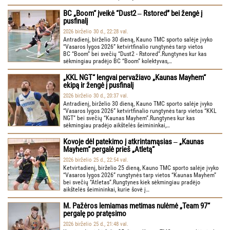
BC „Boom“ įveikė “Dust2 ‒ Rstored” bei žengė į
pusfinalį
2026 birželio 30 d., 22:28 val.
Antradienį, birželio 30 dieną, Kauno TMC sporto salėje įvyko
“Vasaros lygos 2026” ketvirtfinalio rungtynės tarp vietos
BC “Boom” bei svečių “Dust2 - Rstored”.Rungtynes kur kas
sėkmingiau pradėjo BC “Boom” kolektyvas,…
„KKL NGT“ lengvai pervažiavo „Kaunas Mayhem“
ekipą ir žengė į pusfinalį
2026 birželio 30 d., 20:37 val.
Antradienį, birželio 30 dieną, Kauno TMC sporto salėje įvyko
“Vasaros lygos 2026” ketvirtfinalio rungtynės tarp vietos “KKL
NGT” bei svečių “Kaunas Mayhem”.Rungtynes kur kas
sėkmingiau pradėjo aikštelės šeimininkai,…
Kovoje dėl patekimo į atkrintamąsias ‒ „Kaunas
Mayhem“ pergalė prieš „Atletą“
2026 birželio 25 d., 22:54 val.
Ketvirtadienį, birželio 25 dieną, Kauno TMC sporto salėje įvyko
“Vasaros lygos 2026” rungtynės tarp vietos “Kaunas Mayhem”
bei svečių “Atletas”.Rungtynes kiek sėkmingiau pradėjo
aikštelės šeimininkai, kurie šovė į…
M. Pažėros lemiamas metimas nulėmė „Team 97“
pergalę po pratęsimo
2026 birželio 25 d., 21:48 val.