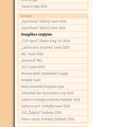
Vasaros lyga 2026
Turnyrai
„Sportturas“ Didžioji taurė 2026
„Sportturas“ Mažoji taurė 2026
Draugiškos rungtynės
„TOP Sport“ Ghetto King 1x1 2K26
„Laikinosios sostinės“ taurė 2025
KKL Taurė 2026
„Nostra.lt“-RKL
LEZ 2 taurė 2025
Women Baltic Basketball League
Venipak taurė
Mažų miestelių krepšinio lyga
Lithuanian Bar Association Cup 2025
Lietuvos kolegijų studentų žaidynės 2026
Lietuvos prof. mokyklų taurė 2026
LSD „Žalgiris“ žaidynės 2026
Kauno rajono mokyklų žaidynės 2026