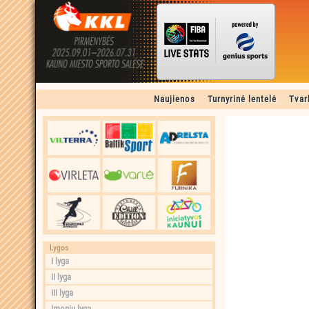
Naujienos
Turnyrinė lentelė
Tvar
Lygos
I lyga
II lyga
III lyga
Įmonių lyga