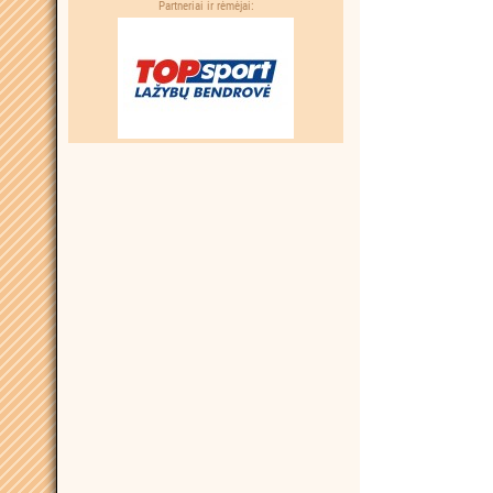
Partneriai ir rėmėjai: