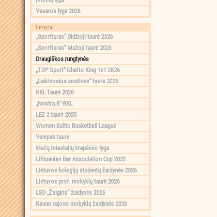
Vasaros lyga 2026
Turnyrai
„Sportturas“ Didžioji taurė 2026
„Sportturas“ Mažoji taurė 2026
Draugiškos rungtynės
„TOP Sport“ Ghetto King 1x1 2K26
„Laikinosios sostinės“ taurė 2025
KKL Taurė 2026
„Nostra.lt“-RKL
LEZ 2 taurė 2025
Women Baltic Basketball League
Venipak taurė
Mažų miestelių krepšinio lyga
Lithuanian Bar Association Cup 2025
Lietuvos kolegijų studentų žaidynės 2026
Lietuvos prof. mokyklų taurė 2026
LSD „Žalgiris“ žaidynės 2026
Kauno rajono mokyklų žaidynės 2026