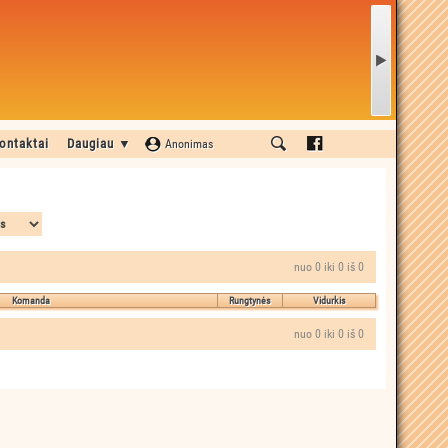
ontaktai
Daugiau ▼
Anonimas
nuo 0 iki 0 iš 0
Komanda
Rungtynės
Vidurkis
nuo 0 iki 0 iš 0