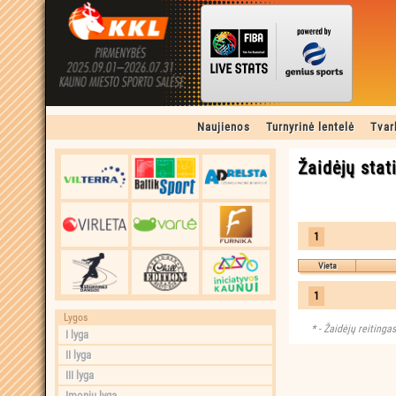
Naujienos
Turnyrinė lentelė
Tvar
Žaidėjų stat
1
Vieta
1
Lygos
Žaidėjų reitingas
I lyga
II lyga
III lyga
Įmonių lyga