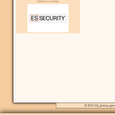
Partneriai ir rėmėjai:
© 2013 VšĮ „Įmonių sport