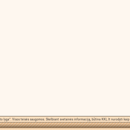
o lyga“. Visos teisės saugomos. Skelbiant svetainės informaciją, būtina KKL.lt nurodyti kaip 