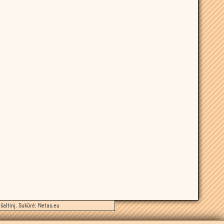
šaltinį. Sukūrė:
Netas.eu