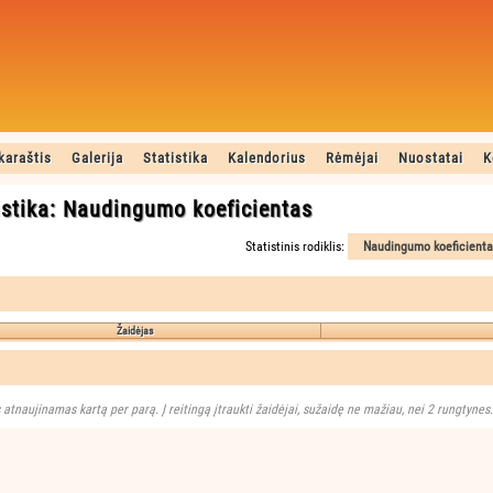
karaštis
Galerija
Statistika
Kalendorius
Rėmėjai
Nuostatai
K
istika: Naudingumo koeficientas
Statistinis rodiklis:
Žaidėjas
 atnaujinamas kartą per parą. Į reitingą įtraukti žaidėjai, sužaidę ne mažiau, nei 2 rungtynes.