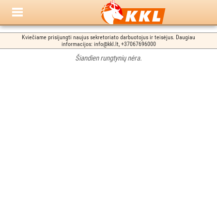
Kviečiame prisijungti naujus sekretoriato darbuotojus ir teisėjus. Daugiau
informacijos: info@kkl.lt, +37067696000
Šiandien rungtynių nėra.