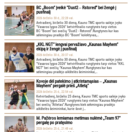
BC „Boom“ įveikė “Dust2 ‒ Rstored” bei žengė į
pusfinalį
2026 birželio 30 d., 22:28 val.
Antradienį, birželio 30 dieną, Kauno TMC sporto salėje įvyko
“Vasaros lygos 2026” ketvirtfinalio rungtynės tarp vietos
BC “Boom” bei svečių “Dust2 - Rstored”.Rungtynes kur kas
sėkmingiau pradėjo BC “Boom” kolektyvas,…
„KKL NGT“ lengvai pervažiavo „Kaunas Mayhem“
ekipą ir žengė į pusfinalį
2026 birželio 30 d., 20:37 val.
Antradienį, birželio 30 dieną, Kauno TMC sporto salėje įvyko
“Vasaros lygos 2026” ketvirtfinalio rungtynės tarp vietos “KKL
NGT” bei svečių “Kaunas Mayhem”.Rungtynes kur kas
sėkmingiau pradėjo aikštelės šeimininkai,…
Kovoje dėl patekimo į atkrintamąsias ‒ „Kaunas
Mayhem“ pergalė prieš „Atletą“
2026 birželio 25 d., 22:54 val.
Ketvirtadienį, birželio 25 dieną, Kauno TMC sporto salėje įvyko
“Vasaros lygos 2026” rungtynės tarp vietos “Kaunas Mayhem”
bei svečių “Atletas”.Rungtynes kiek sėkmingiau pradėjo
aikštelės šeimininkai, kurie šovė į…
M. Pažėros lemiamas metimas nulėmė „Team 97“
pergalę po pratęsimo
2026 birželio 25 d., 21:48 val.