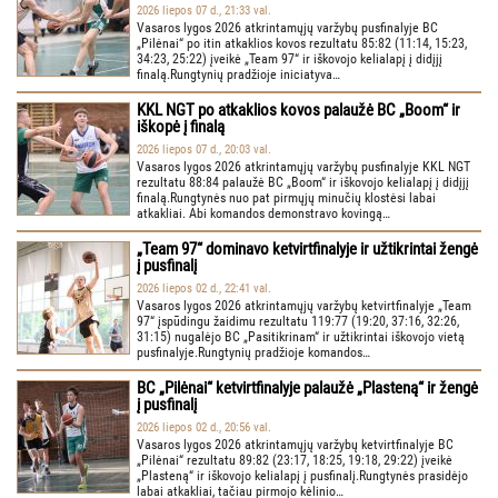
2026 liepos 07 d., 21:33 val.
Vasaros lygos 2026 atkrintamųjų varžybų pusfinalyje BC
„Pilėnai“ po itin atkaklios kovos rezultatu 85:82 (11:14, 15:23,
34:23, 25:22) įveikė „Team 97“ ir iškovojo kelialapį į didįjį
finalą.Rungtynių pradžioje iniciatyva…
KKL NGT po atkaklios kovos palaužė BC „Boom“ ir
iškopė į finalą
2026 liepos 07 d., 20:03 val.
Vasaros lygos 2026 atkrintamųjų varžybų pusfinalyje KKL NGT
rezultatu 88:84 palaužė BC „Boom“ ir iškovojo kelialapį į didįjį
finalą.Rungtynės nuo pat pirmųjų minučių klostėsi labai
atkakliai. Abi komandos demonstravo kovingą…
„Team 97“ dominavo ketvirtfinalyje ir užtikrintai žengė
į pusfinalį
2026 liepos 02 d., 22:41 val.
Vasaros lygos 2026 atkrintamųjų varžybų ketvirtfinalyje „Team
97“ įspūdingu žaidimu rezultatu 119:77 (19:20, 37:16, 32:26,
31:15) nugalėjo BC „Pasitikrinam“ ir užtikrintai iškovojo vietą
pusfinalyje.Rungtynių pradžioje komandos…
BC „Pilėnai“ ketvirtfinalyje palaužė „Plasteną“ ir žengė
į pusfinalį
2026 liepos 02 d., 20:56 val.
Vasaros lygos 2026 atkrintamųjų varžybų ketvirtfinalyje BC
„Pilėnai“ rezultatu 89:82 (23:17, 18:25, 19:18, 29:22) įveikė
„Plasteną“ ir iškovojo kelialapį į pusfinalį.Rungtynės prasidėjo
labai atkakliai, tačiau pirmojo kėlinio…