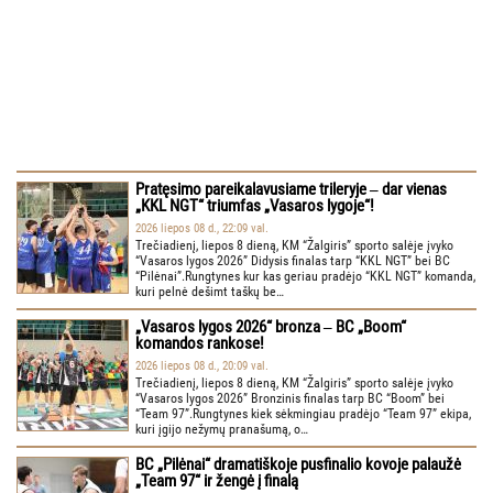
Pratęsimo pareikalavusiame trileryje ‒ dar vienas
„KKL NGT“ triumfas „Vasaros lygoje“!
2026 liepos 08 d., 22:09 val.
Trečiadienį, liepos 8 dieną, KM “Žalgiris” sporto salėje įvyko
“Vasaros lygos 2026” Didysis finalas tarp “KKL NGT” bei BC
“Pilėnai”.Rungtynes kur kas geriau pradėjo “KKL NGT” komanda,
kuri pelnė dešimt taškų be…
„Vasaros lygos 2026“ bronza ‒ BC „Boom“
komandos rankose!
2026 liepos 08 d., 20:09 val.
Trečiadienį, liepos 8 dieną, KM “Žalgiris” sporto salėje įvyko
“Vasaros lygos 2026” Bronzinis finalas tarp BC “Boom” bei
“Team 97”.Rungtynes kiek sėkmingiau pradėjo “Team 97” ekipa,
kuri įgijo nežymų pranašumą, o…
BC „Pilėnai“ dramatiškoje pusfinalio kovoje palaužė
„Team 97“ ir žengė į finalą