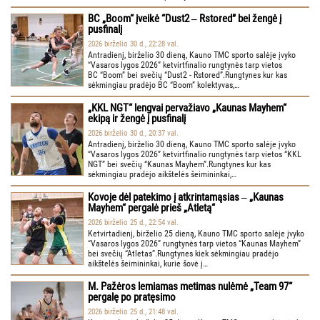
BC „Boom“ įveikė “Dust2 ‒ Rstored” bei žengė į
pusfinalį
2026 birželio 30 d., 22:28 val.
Antradienį, birželio 30 dieną, Kauno TMC sporto salėje įvyko
“Vasaros lygos 2026” ketvirtfinalio rungtynės tarp vietos
BC “Boom” bei svečių “Dust2 - Rstored”.Rungtynes kur kas
sėkmingiau pradėjo BC “Boom” kolektyvas,…
„KKL NGT“ lengvai pervažiavo „Kaunas Mayhem“
ekipą ir žengė į pusfinalį
2026 birželio 30 d., 20:37 val.
Antradienį, birželio 30 dieną, Kauno TMC sporto salėje įvyko
“Vasaros lygos 2026” ketvirtfinalio rungtynės tarp vietos “KKL
NGT” bei svečių “Kaunas Mayhem”.Rungtynes kur kas
sėkmingiau pradėjo aikštelės šeimininkai,…
Kovoje dėl patekimo į atkrintamąsias ‒ „Kaunas
Mayhem“ pergalė prieš „Atletą“
2026 birželio 25 d., 22:54 val.
Ketvirtadienį, birželio 25 dieną, Kauno TMC sporto salėje įvyko
“Vasaros lygos 2026” rungtynės tarp vietos “Kaunas Mayhem”
bei svečių “Atletas”.Rungtynes kiek sėkmingiau pradėjo
aikštelės šeimininkai, kurie šovė į…
M. Pažėros lemiamas metimas nulėmė „Team 97“
pergalę po pratęsimo
2026 birželio 25 d., 21:48 val.