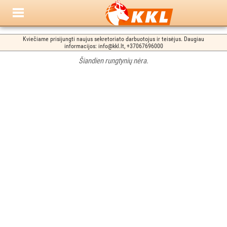
Kviečiame prisijungti naujus sekretoriato darbuotojus ir teisėjus. Daugiau
informacijos: info@kkl.lt, +37067696000
Šiandien rungtynių nėra.