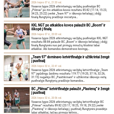
2026 liepos 07 d., 21:33 val.
Vasaros lygos 2026 atkrintamųjų varžybų pusfinalyje BC
„Pilėnai“ po itin atkaklios kovos rezultatu 85:82 (11:14, 15:23,
34:23, 25:22) įveikė „Team 97“ ir iškovojo kelialapį į didįjį
finalą.Rungtynių pradžioje iniciatyva…
KKL NGT po atkaklios kovos palaužė BC „Boom“ ir
iškopė į finalą
2026 liepos 07 d., 20:03 val.
Vasaros lygos 2026 atkrintamųjų varžybų pusfinalyje KKL NGT
rezultatu 88:84 palaužė BC „Boom“ ir iškovojo kelialapį į didįjį
finalą.Rungtynės nuo pat pirmųjų minučių klostėsi labai
atkakliai. Abi komandos demonstravo kovingą…
„Team 97“ dominavo ketvirtfinalyje ir užtikrintai žengė
į pusfinalį
2026 liepos 02 d., 22:41 val.
Vasaros lygos 2026 atkrintamųjų varžybų ketvirtfinalyje „Team
97“ įspūdingu žaidimu rezultatu 119:77 (19:20, 37:16, 32:26,
31:15) nugalėjo BC „Pasitikrinam“ ir užtikrintai iškovojo vietą
pusfinalyje.Rungtynių pradžioje komandos…
BC „Pilėnai“ ketvirtfinalyje palaužė „Plasteną“ ir žengė
į pusfinalį
2026 liepos 02 d., 20:56 val.
Vasaros lygos 2026 atkrintamųjų varžybų ketvirtfinalyje BC
„Pilėnai“ rezultatu 89:82 (23:17, 18:25, 19:18, 29:22) įveikė
„Plasteną“ ir iškovojo kelialapį į pusfinalį.Rungtynės prasidėjo
labai atkakliai, tačiau pirmojo kėlinio…