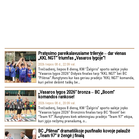
Pratęsimo pareikalavusiame trileryje ‒ dar vienas
„KKL NGT“ triumfas „Vasaros lygoje“!
2026 liepos 08 d., 22:09 val.
Trečiadienį, liepos 8 dieną, KM “Žalgiris” sporto salėje įvyko
“Vasaros lygos 2026” Didysis finalas tarp “KKL NGT” bei BC
“Pilėnai”.Rungtynes kur kas geriau pradėjo “KKL NGT” komanda,
kuri pelnė dešimt taškų be…
„Vasaros lygos 2026“ bronza ‒ BC „Boom“
komandos rankose!
2026 liepos 08 d., 20:09 val.
Trečiadienį, liepos 8 dieną, KM “Žalgiris” sporto salėje įvyko
“Vasaros lygos 2026” Bronzinis finalas tarp BC “Boom” bei
“Team 97”.Rungtynes kiek sėkmingiau pradėjo “Team 97” ekipa,
kuri įgijo nežymų pranašumą, o…
BC „Pilėnai“ dramatiškoje pusfinalio kovoje palaužė
„Team 97“ ir žengė į finalą