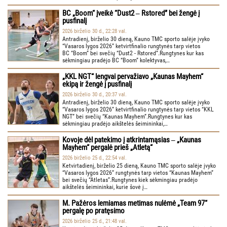
BC „Boom“ įveikė “Dust2 ‒ Rstored” bei žengė į
pusfinalį
2026 birželio 30 d., 22:28 val.
Antradienį, birželio 30 dieną, Kauno TMC sporto salėje įvyko
“Vasaros lygos 2026” ketvirtfinalio rungtynės tarp vietos
BC “Boom” bei svečių “Dust2 - Rstored”.Rungtynes kur kas
sėkmingiau pradėjo BC “Boom” kolektyvas,…
„KKL NGT“ lengvai pervažiavo „Kaunas Mayhem“
ekipą ir žengė į pusfinalį
2026 birželio 30 d., 20:37 val.
Antradienį, birželio 30 dieną, Kauno TMC sporto salėje įvyko
“Vasaros lygos 2026” ketvirtfinalio rungtynės tarp vietos “KKL
NGT” bei svečių “Kaunas Mayhem”.Rungtynes kur kas
sėkmingiau pradėjo aikštelės šeimininkai,…
Kovoje dėl patekimo į atkrintamąsias ‒ „Kaunas
Mayhem“ pergalė prieš „Atletą“
2026 birželio 25 d., 22:54 val.
Ketvirtadienį, birželio 25 dieną, Kauno TMC sporto salėje įvyko
“Vasaros lygos 2026” rungtynės tarp vietos “Kaunas Mayhem”
bei svečių “Atletas”.Rungtynes kiek sėkmingiau pradėjo
aikštelės šeimininkai, kurie šovė į…
M. Pažėros lemiamas metimas nulėmė „Team 97“
pergalę po pratęsimo
2026 birželio 25 d., 21:48 val.