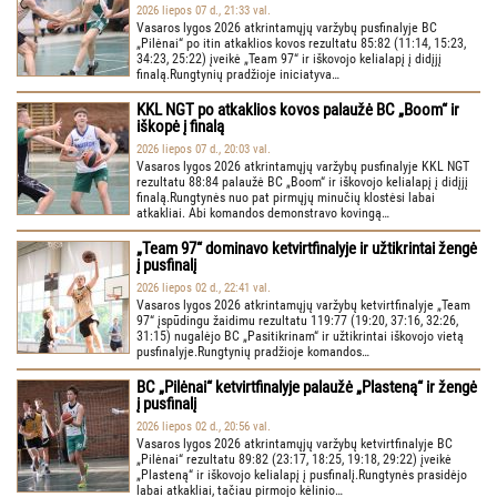
2026 liepos 07 d., 21:33 val.
Vasaros lygos 2026 atkrintamųjų varžybų pusfinalyje BC
„Pilėnai“ po itin atkaklios kovos rezultatu 85:82 (11:14, 15:23,
34:23, 25:22) įveikė „Team 97“ ir iškovojo kelialapį į didįjį
finalą.Rungtynių pradžioje iniciatyva…
KKL NGT po atkaklios kovos palaužė BC „Boom“ ir
iškopė į finalą
2026 liepos 07 d., 20:03 val.
Vasaros lygos 2026 atkrintamųjų varžybų pusfinalyje KKL NGT
rezultatu 88:84 palaužė BC „Boom“ ir iškovojo kelialapį į didįjį
finalą.Rungtynės nuo pat pirmųjų minučių klostėsi labai
atkakliai. Abi komandos demonstravo kovingą…
„Team 97“ dominavo ketvirtfinalyje ir užtikrintai žengė
į pusfinalį
2026 liepos 02 d., 22:41 val.
Vasaros lygos 2026 atkrintamųjų varžybų ketvirtfinalyje „Team
97“ įspūdingu žaidimu rezultatu 119:77 (19:20, 37:16, 32:26,
31:15) nugalėjo BC „Pasitikrinam“ ir užtikrintai iškovojo vietą
pusfinalyje.Rungtynių pradžioje komandos…
BC „Pilėnai“ ketvirtfinalyje palaužė „Plasteną“ ir žengė
į pusfinalį
2026 liepos 02 d., 20:56 val.
Vasaros lygos 2026 atkrintamųjų varžybų ketvirtfinalyje BC
„Pilėnai“ rezultatu 89:82 (23:17, 18:25, 19:18, 29:22) įveikė
„Plasteną“ ir iškovojo kelialapį į pusfinalį.Rungtynės prasidėjo
labai atkakliai, tačiau pirmojo kėlinio…