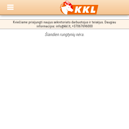
Kviečiame prisijungti naujus sekretoriato darbuotojus ir teisėjus. Daugiau
informacijos: info@kkl.lt, +37067696000
Šiandien rungtynių nėra.