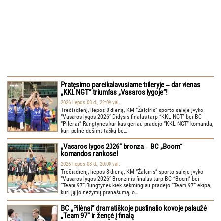
Pratęsimo pareikalavusiame trileryje ‒ dar vienas
„KKL NGT“ triumfas „Vasaros lygoje“!
2026 liepos 08 d., 22:09 val.
Trečiadienį, liepos 8 dieną, KM “Žalgiris” sporto salėje įvyko
“Vasaros lygos 2026” Didysis finalas tarp “KKL NGT” bei BC
“Pilėnai”.Rungtynes kur kas geriau pradėjo “KKL NGT” komanda,
kuri pelnė dešimt taškų be…
„Vasaros lygos 2026“ bronza ‒ BC „Boom“
komandos rankose!
2026 liepos 08 d., 20:09 val.
Trečiadienį, liepos 8 dieną, KM “Žalgiris” sporto salėje įvyko
“Vasaros lygos 2026” Bronzinis finalas tarp BC “Boom” bei
“Team 97”.Rungtynes kiek sėkmingiau pradėjo “Team 97” ekipa,
kuri įgijo nežymų pranašumą, o…
BC „Pilėnai“ dramatiškoje pusfinalio kovoje palaužė
„Team 97“ ir žengė į finalą