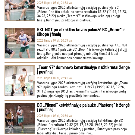
2026 liepos 07 d., 21:33 val.
Vasaros lygos 2026 atkrintamųjų varžybų pusfinalyje BC
„Pilėnai“ po itin atkaklios kovos rezultatu 85:82 (11:14, 15:23,
34:23, 25:22) įveikė „Team 97“ ir iškovojo kelialapį į didįjį
finalą.Rungtynių pradžioje iniciatyva…
KKL NGT po atkaklios kovos palaužė BC „Boom“ ir
iškopė į finalą
2026 liepos 07 d., 20:03 val.
Vasaros lygos 2026 atkrintamųjų varžybų pusfinalyje KKL NGT
rezultatu 88:84 palaužė BC „Boom“ ir iškovojo kelialapį į didįjį
finalą.Rungtynės nuo pat pirmųjų minučių klostėsi labai
atkakliai. Abi komandos demonstravo kovingą…
„Team 97“ dominavo ketvirtfinalyje ir užtikrintai žengė
į pusfinalį
2026 liepos 02 d., 22:41 val.
Vasaros lygos 2026 atkrintamųjų varžybų ketvirtfinalyje „Team
97“ įspūdingu žaidimu rezultatu 119:77 (19:20, 37:16, 32:26,
31:15) nugalėjo BC „Pasitikrinam“ ir užtikrintai iškovojo vietą
pusfinalyje.Rungtynių pradžioje komandos…
BC „Pilėnai“ ketvirtfinalyje palaužė „Plasteną“ ir žengė
į pusfinalį
2026 liepos 02 d., 20:56 val.
Vasaros lygos 2026 atkrintamųjų varžybų ketvirtfinalyje BC
„Pilėnai“ rezultatu 89:82 (23:17, 18:25, 19:18, 29:22) įveikė
„Plasteną“ ir iškovojo kelialapį į pusfinalį.Rungtynės prasidėjo
labai atkakliai, tačiau pirmojo kėlinio…