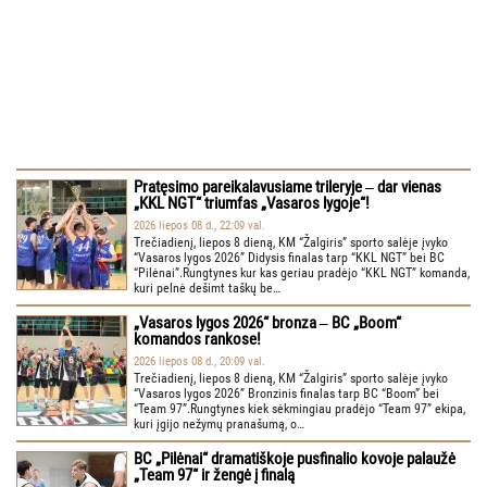
Pratęsimo pareikalavusiame trileryje ‒ dar vienas
„KKL NGT“ triumfas „Vasaros lygoje“!
2026 liepos 08 d., 22:09 val.
Trečiadienį, liepos 8 dieną, KM “Žalgiris” sporto salėje įvyko
“Vasaros lygos 2026” Didysis finalas tarp “KKL NGT” bei BC
“Pilėnai”.Rungtynes kur kas geriau pradėjo “KKL NGT” komanda,
kuri pelnė dešimt taškų be…
„Vasaros lygos 2026“ bronza ‒ BC „Boom“
komandos rankose!
2026 liepos 08 d., 20:09 val.
Trečiadienį, liepos 8 dieną, KM “Žalgiris” sporto salėje įvyko
“Vasaros lygos 2026” Bronzinis finalas tarp BC “Boom” bei
“Team 97”.Rungtynes kiek sėkmingiau pradėjo “Team 97” ekipa,
kuri įgijo nežymų pranašumą, o…
BC „Pilėnai“ dramatiškoje pusfinalio kovoje palaužė
„Team 97“ ir žengė į finalą