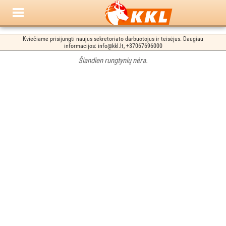
Kviečiame prisijungti naujus sekretoriato darbuotojus ir teisėjus. Daugiau
informacijos: info@kkl.lt, +37067696000
Šiandien rungtynių nėra.