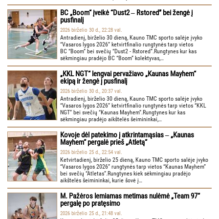
BC „Boom“ įveikė “Dust2 ‒ Rstored” bei žengė į
pusfinalį
2026 birželio 30 d., 22:28 val.
Antradienį, birželio 30 dieną, Kauno TMC sporto salėje įvyko
“Vasaros lygos 2026” ketvirtfinalio rungtynės tarp vietos
BC “Boom” bei svečių “Dust2 - Rstored”.Rungtynes kur kas
sėkmingiau pradėjo BC “Boom” kolektyvas,…
„KKL NGT“ lengvai pervažiavo „Kaunas Mayhem“
ekipą ir žengė į pusfinalį
2026 birželio 30 d., 20:37 val.
Antradienį, birželio 30 dieną, Kauno TMC sporto salėje įvyko
“Vasaros lygos 2026” ketvirtfinalio rungtynės tarp vietos “KKL
NGT” bei svečių “Kaunas Mayhem”.Rungtynes kur kas
sėkmingiau pradėjo aikštelės šeimininkai,…
Kovoje dėl patekimo į atkrintamąsias ‒ „Kaunas
Mayhem“ pergalė prieš „Atletą“
2026 birželio 25 d., 22:54 val.
Ketvirtadienį, birželio 25 dieną, Kauno TMC sporto salėje įvyko
“Vasaros lygos 2026” rungtynės tarp vietos “Kaunas Mayhem”
bei svečių “Atletas”.Rungtynes kiek sėkmingiau pradėjo
aikštelės šeimininkai, kurie šovė į…
M. Pažėros lemiamas metimas nulėmė „Team 97“
pergalę po pratęsimo
2026 birželio 25 d., 21:48 val.