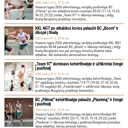
2026 liepos 07 d., 21:33 val.
Vasaros lygos 2026 atkrintamųjų varžybų pusfinalyje BC
„Pilėnai“ po itin atkaklios kovos rezultatu 85:82 (11:14, 15:23,
34:23, 25:22) įveikė „Team 97“ ir iškovojo kelialapį į didįjį
finalą.Rungtynių pradžioje iniciatyva…
KKL NGT po atkaklios kovos palaužė BC „Boom“ ir
iškopė į finalą
2026 liepos 07 d., 20:03 val.
Vasaros lygos 2026 atkrintamųjų varžybų pusfinalyje KKL NGT
rezultatu 88:84 palaužė BC „Boom“ ir iškovojo kelialapį į didįjį
finalą.Rungtynės nuo pat pirmųjų minučių klostėsi labai
atkakliai. Abi komandos demonstravo kovingą…
„Team 97“ dominavo ketvirtfinalyje ir užtikrintai žengė
į pusfinalį
2026 liepos 02 d., 22:41 val.
Vasaros lygos 2026 atkrintamųjų varžybų ketvirtfinalyje „Team
97“ įspūdingu žaidimu rezultatu 119:77 (19:20, 37:16, 32:26,
31:15) nugalėjo BC „Pasitikrinam“ ir užtikrintai iškovojo vietą
pusfinalyje.Rungtynių pradžioje komandos…
BC „Pilėnai“ ketvirtfinalyje palaužė „Plasteną“ ir žengė
į pusfinalį
2026 liepos 02 d., 20:56 val.
Vasaros lygos 2026 atkrintamųjų varžybų ketvirtfinalyje BC
„Pilėnai“ rezultatu 89:82 (23:17, 18:25, 19:18, 29:22) įveikė
„Plasteną“ ir iškovojo kelialapį į pusfinalį.Rungtynės prasidėjo
labai atkakliai, tačiau pirmojo kėlinio…