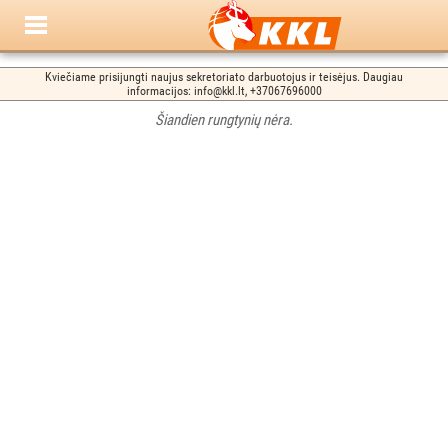
Kviečiame prisijungti naujus sekretoriato darbuotojus ir teisėjus. Daugiau
informacijos: info@kkl.lt, +37067696000
Šiandien rungtynių nėra.