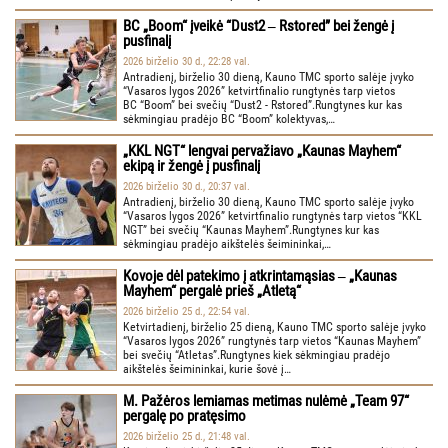
BC „Boom“ įveikė “Dust2 ‒ Rstored” bei žengė į
pusfinalį
2026 birželio 30 d., 22:28 val.
Antradienį, birželio 30 dieną, Kauno TMC sporto salėje įvyko
“Vasaros lygos 2026” ketvirtfinalio rungtynės tarp vietos
BC “Boom” bei svečių “Dust2 - Rstored”.Rungtynes kur kas
sėkmingiau pradėjo BC “Boom” kolektyvas,…
„KKL NGT“ lengvai pervažiavo „Kaunas Mayhem“
ekipą ir žengė į pusfinalį
2026 birželio 30 d., 20:37 val.
Antradienį, birželio 30 dieną, Kauno TMC sporto salėje įvyko
“Vasaros lygos 2026” ketvirtfinalio rungtynės tarp vietos “KKL
NGT” bei svečių “Kaunas Mayhem”.Rungtynes kur kas
sėkmingiau pradėjo aikštelės šeimininkai,…
Kovoje dėl patekimo į atkrintamąsias ‒ „Kaunas
Mayhem“ pergalė prieš „Atletą“
2026 birželio 25 d., 22:54 val.
Ketvirtadienį, birželio 25 dieną, Kauno TMC sporto salėje įvyko
“Vasaros lygos 2026” rungtynės tarp vietos “Kaunas Mayhem”
bei svečių “Atletas”.Rungtynes kiek sėkmingiau pradėjo
aikštelės šeimininkai, kurie šovė į…
M. Pažėros lemiamas metimas nulėmė „Team 97“
pergalę po pratęsimo
2026 birželio 25 d., 21:48 val.