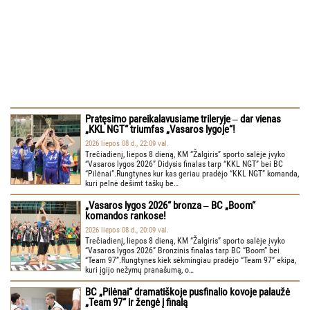
Pratęsimo pareikalavusiame trileryje ‒ dar vienas
„KKL NGT“ triumfas „Vasaros lygoje“!
2026 liepos 08 d., 22:09 val.
Trečiadienį, liepos 8 dieną, KM “Žalgiris” sporto salėje įvyko
“Vasaros lygos 2026” Didysis finalas tarp “KKL NGT” bei BC
“Pilėnai”.Rungtynes kur kas geriau pradėjo “KKL NGT” komanda,
kuri pelnė dešimt taškų be…
„Vasaros lygos 2026“ bronza ‒ BC „Boom“
komandos rankose!
2026 liepos 08 d., 20:09 val.
Trečiadienį, liepos 8 dieną, KM “Žalgiris” sporto salėje įvyko
“Vasaros lygos 2026” Bronzinis finalas tarp BC “Boom” bei
“Team 97”.Rungtynes kiek sėkmingiau pradėjo “Team 97” ekipa,
kuri įgijo nežymų pranašumą, o…
BC „Pilėnai“ dramatiškoje pusfinalio kovoje palaužė
„Team 97“ ir žengė į finalą