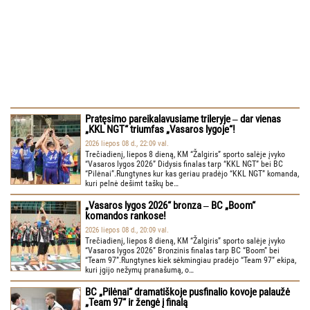
Pratęsimo pareikalavusiame trileryje ‒ dar vienas
„KKL NGT“ triumfas „Vasaros lygoje“!
2026 liepos 08 d., 22:09 val.
Trečiadienį, liepos 8 dieną, KM “Žalgiris” sporto salėje įvyko
“Vasaros lygos 2026” Didysis finalas tarp “KKL NGT” bei BC
“Pilėnai”.Rungtynes kur kas geriau pradėjo “KKL NGT” komanda,
kuri pelnė dešimt taškų be…
„Vasaros lygos 2026“ bronza ‒ BC „Boom“
komandos rankose!
2026 liepos 08 d., 20:09 val.
Trečiadienį, liepos 8 dieną, KM “Žalgiris” sporto salėje įvyko
“Vasaros lygos 2026” Bronzinis finalas tarp BC “Boom” bei
“Team 97”.Rungtynes kiek sėkmingiau pradėjo “Team 97” ekipa,
kuri įgijo nežymų pranašumą, o…
BC „Pilėnai“ dramatiškoje pusfinalio kovoje palaužė
„Team 97“ ir žengė į finalą