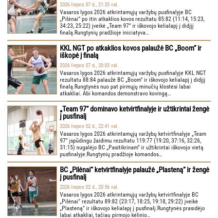
2026 liepos 07 d., 21:33 val.
Vasaros lygos 2026 atkrintamųjų varžybų pusfinalyje BC
„Pilėnai“ po itin atkaklios kovos rezultatu 85:82 (11:14, 15:23,
34:23, 25:22) įveikė „Team 97“ ir iškovojo kelialapį į didįjį
finalą.Rungtynių pradžioje iniciatyva…
KKL NGT po atkaklios kovos palaužė BC „Boom“ ir
iškopė į finalą
2026 liepos 07 d., 20:03 val.
Vasaros lygos 2026 atkrintamųjų varžybų pusfinalyje KKL NGT
rezultatu 88:84 palaužė BC „Boom“ ir iškovojo kelialapį į didįjį
finalą.Rungtynės nuo pat pirmųjų minučių klostėsi labai
atkakliai. Abi komandos demonstravo kovingą…
„Team 97“ dominavo ketvirtfinalyje ir užtikrintai žengė
į pusfinalį
2026 liepos 02 d., 22:41 val.
Vasaros lygos 2026 atkrintamųjų varžybų ketvirtfinalyje „Team
97“ įspūdingu žaidimu rezultatu 119:77 (19:20, 37:16, 32:26,
31:15) nugalėjo BC „Pasitikrinam“ ir užtikrintai iškovojo vietą
pusfinalyje.Rungtynių pradžioje komandos…
BC „Pilėnai“ ketvirtfinalyje palaužė „Plasteną“ ir žengė
į pusfinalį
2026 liepos 02 d., 20:56 val.
Vasaros lygos 2026 atkrintamųjų varžybų ketvirtfinalyje BC
„Pilėnai“ rezultatu 89:82 (23:17, 18:25, 19:18, 29:22) įveikė
„Plasteną“ ir iškovojo kelialapį į pusfinalį.Rungtynės prasidėjo
labai atkakliai, tačiau pirmojo kėlinio…