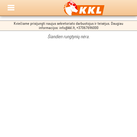
Kviečiame prisijungti naujus sekretoriato darbuotojus ir teisėjus. Daugiau
informacijos: info@kkl.lt, +37067696000
Šiandien rungtynių nėra.