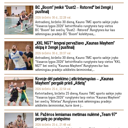
BC „Boom“ įveikė “Dust2 ‒ Rstored” bei žengė į
pusfinalį
2026 birželio 30 d., 22:28 val.
Antradienį, birželio 30 dieną, Kauno TMC sporto salėje įvyko
“Vasaros lygos 2026” ketvirtfinalio rungtynės tarp vietos
BC “Boom” bei svečių “Dust2 - Rstored”.Rungtynes kur kas
sėkmingiau pradėjo BC “Boom” kolektyvas,…
„KKL NGT“ lengvai pervažiavo „Kaunas Mayhem“
ekipą ir žengė į pusfinalį
2026 birželio 30 d., 20:37 val.
Antradienį, birželio 30 dieną, Kauno TMC sporto salėje įvyko
“Vasaros lygos 2026” ketvirtfinalio rungtynės tarp vietos “KKL
NGT” bei svečių “Kaunas Mayhem”.Rungtynes kur kas
sėkmingiau pradėjo aikštelės šeimininkai,…
Kovoje dėl patekimo į atkrintamąsias ‒ „Kaunas
Mayhem“ pergalė prieš „Atletą“
2026 birželio 25 d., 22:54 val.
Ketvirtadienį, birželio 25 dieną, Kauno TMC sporto salėje įvyko
“Vasaros lygos 2026” rungtynės tarp vietos “Kaunas Mayhem”
bei svečių “Atletas”.Rungtynes kiek sėkmingiau pradėjo
aikštelės šeimininkai, kurie šovė į…
M. Pažėros lemiamas metimas nulėmė „Team 97“
pergalę po pratęsimo
2026 birželio 25 d., 21:48 val.