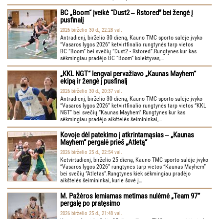
BC „Boom“ įveikė “Dust2 ‒ Rstored” bei žengė į
pusfinalį
2026 birželio 30 d., 22:28 val.
Antradienį, birželio 30 dieną, Kauno TMC sporto salėje įvyko
“Vasaros lygos 2026” ketvirtfinalio rungtynės tarp vietos
BC “Boom” bei svečių “Dust2 - Rstored”.Rungtynes kur kas
sėkmingiau pradėjo BC “Boom” kolektyvas,…
„KKL NGT“ lengvai pervažiavo „Kaunas Mayhem“
ekipą ir žengė į pusfinalį
2026 birželio 30 d., 20:37 val.
Antradienį, birželio 30 dieną, Kauno TMC sporto salėje įvyko
“Vasaros lygos 2026” ketvirtfinalio rungtynės tarp vietos “KKL
NGT” bei svečių “Kaunas Mayhem”.Rungtynes kur kas
sėkmingiau pradėjo aikštelės šeimininkai,…
Kovoje dėl patekimo į atkrintamąsias ‒ „Kaunas
Mayhem“ pergalė prieš „Atletą“
2026 birželio 25 d., 22:54 val.
Ketvirtadienį, birželio 25 dieną, Kauno TMC sporto salėje įvyko
“Vasaros lygos 2026” rungtynės tarp vietos “Kaunas Mayhem”
bei svečių “Atletas”.Rungtynes kiek sėkmingiau pradėjo
aikštelės šeimininkai, kurie šovė į…
M. Pažėros lemiamas metimas nulėmė „Team 97“
pergalę po pratęsimo
2026 birželio 25 d., 21:48 val.