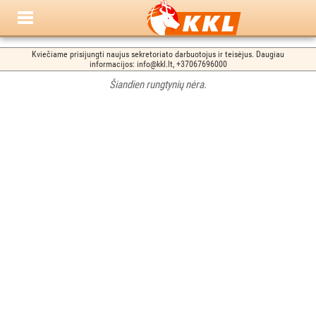
Kviečiame prisijungti naujus sekretoriato darbuotojus ir teisėjus. Daugiau
informacijos: info@kkl.lt, +37067696000
Šiandien rungtynių nėra.