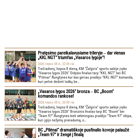
Pratęsimo pareikalavusiame trileryje ‒ dar vienas
„KKL NGT“ triumfas „Vasaros lygoje“!
2026 liepos 08 d., 22:09 val.
Trečiadienį, liepos 8 dieną, KM “Žalgiris” sporto salėje įvyko
“Vasaros lygos 2026” Didysis finalas tarp “KKL NGT” bei BC
“Pilėnai”.Rungtynes kur kas geriau pradėjo “KKL NGT” komanda,
kuri pelnė dešimt taškų be…
„Vasaros lygos 2026“ bronza ‒ BC „Boom“
komandos rankose!
2026 liepos 08 d., 20:09 val.
Trečiadienį, liepos 8 dieną, KM “Žalgiris” sporto salėje įvyko
“Vasaros lygos 2026” Bronzinis finalas tarp BC “Boom” bei
“Team 97”.Rungtynes kiek sėkmingiau pradėjo “Team 97” ekipa,
kuri įgijo nežymų pranašumą, o…
BC „Pilėnai“ dramatiškoje pusfinalio kovoje palaužė
„Team 97“ ir žengė į finalą