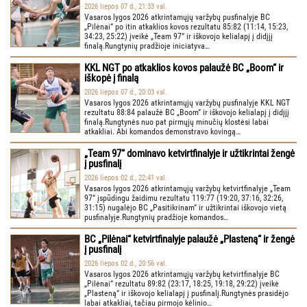
2026 liepos 07 d., 21:33 val.
Vasaros lygos 2026 atkrintamųjų varžybų pusfinalyje BC
„Pilėnai“ po itin atkaklios kovos rezultatu 85:82 (11:14, 15:23,
34:23, 25:22) įveikė „Team 97“ ir iškovojo kelialapį į didįjį
finalą.Rungtynių pradžioje iniciatyva…
KKL NGT po atkaklios kovos palaužė BC „Boom“ ir
iškopė į finalą
2026 liepos 07 d., 20:03 val.
Vasaros lygos 2026 atkrintamųjų varžybų pusfinalyje KKL NGT
rezultatu 88:84 palaužė BC „Boom“ ir iškovojo kelialapį į didįjį
finalą.Rungtynės nuo pat pirmųjų minučių klostėsi labai
atkakliai. Abi komandos demonstravo kovingą…
„Team 97“ dominavo ketvirtfinalyje ir užtikrintai žengė
į pusfinalį
2026 liepos 02 d., 22:41 val.
Vasaros lygos 2026 atkrintamųjų varžybų ketvirtfinalyje „Team
97“ įspūdingu žaidimu rezultatu 119:77 (19:20, 37:16, 32:26,
31:15) nugalėjo BC „Pasitikrinam“ ir užtikrintai iškovojo vietą
pusfinalyje.Rungtynių pradžioje komandos…
BC „Pilėnai“ ketvirtfinalyje palaužė „Plasteną“ ir žengė
į pusfinalį
2026 liepos 02 d., 20:56 val.
Vasaros lygos 2026 atkrintamųjų varžybų ketvirtfinalyje BC
„Pilėnai“ rezultatu 89:82 (23:17, 18:25, 19:18, 29:22) įveikė
„Plasteną“ ir iškovojo kelialapį į pusfinalį.Rungtynės prasidėjo
labai atkakliai, tačiau pirmojo kėlinio…