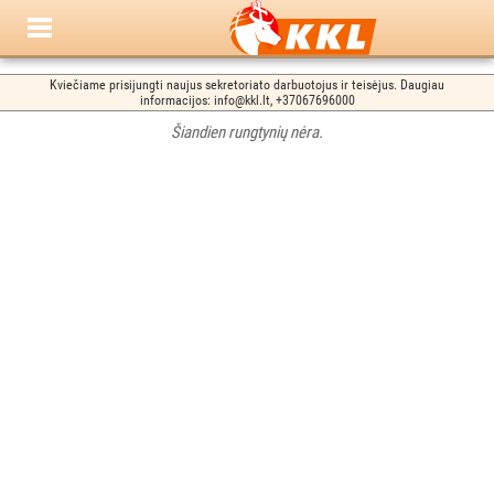
Kviečiame prisijungti naujus sekretoriato darbuotojus ir teisėjus. Daugiau
informacijos: info@kkl.lt, +37067696000
Šiandien rungtynių nėra.