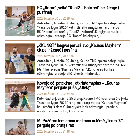
BC „Boom“ įveikė “Dust2 ‒ Rstored” bei žengė į
pusfinalį
2026 birželio 30 d., 22:28 val.
Antradienį, birželio 30 dieną, Kauno TMC sporto salėje įvyko
“Vasaros lygos 2026” ketvirtfinalio rungtynės tarp vietos
BC “Boom” bei svečių “Dust2 - Rstored”.Rungtynes kur kas
sėkmingiau pradėjo BC “Boom” kolektyvas,…
„KKL NGT“ lengvai pervažiavo „Kaunas Mayhem“
ekipą ir žengė į pusfinalį
2026 birželio 30 d., 20:37 val.
Antradienį, birželio 30 dieną, Kauno TMC sporto salėje įvyko
“Vasaros lygos 2026” ketvirtfinalio rungtynės tarp vietos “KKL
NGT” bei svečių “Kaunas Mayhem”.Rungtynes kur kas
sėkmingiau pradėjo aikštelės šeimininkai,…
Kovoje dėl patekimo į atkrintamąsias ‒ „Kaunas
Mayhem“ pergalė prieš „Atletą“
2026 birželio 25 d., 22:54 val.
Ketvirtadienį, birželio 25 dieną, Kauno TMC sporto salėje įvyko
“Vasaros lygos 2026” rungtynės tarp vietos “Kaunas Mayhem”
bei svečių “Atletas”.Rungtynes kiek sėkmingiau pradėjo
aikštelės šeimininkai, kurie šovė į…
M. Pažėros lemiamas metimas nulėmė „Team 97“
pergalę po pratęsimo
2026 birželio 25 d., 21:48 val.