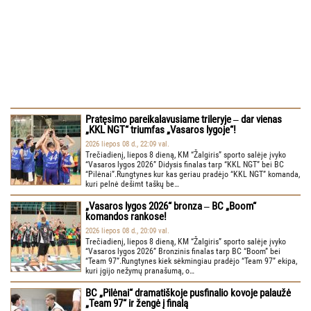
Pratęsimo pareikalavusiame trileryje ‒ dar vienas
„KKL NGT“ triumfas „Vasaros lygoje“!
2026 liepos 08 d., 22:09 val.
Trečiadienį, liepos 8 dieną, KM “Žalgiris” sporto salėje įvyko
“Vasaros lygos 2026” Didysis finalas tarp “KKL NGT” bei BC
“Pilėnai”.Rungtynes kur kas geriau pradėjo “KKL NGT” komanda,
kuri pelnė dešimt taškų be…
„Vasaros lygos 2026“ bronza ‒ BC „Boom“
komandos rankose!
2026 liepos 08 d., 20:09 val.
Trečiadienį, liepos 8 dieną, KM “Žalgiris” sporto salėje įvyko
“Vasaros lygos 2026” Bronzinis finalas tarp BC “Boom” bei
“Team 97”.Rungtynes kiek sėkmingiau pradėjo “Team 97” ekipa,
kuri įgijo nežymų pranašumą, o…
BC „Pilėnai“ dramatiškoje pusfinalio kovoje palaužė
„Team 97“ ir žengė į finalą