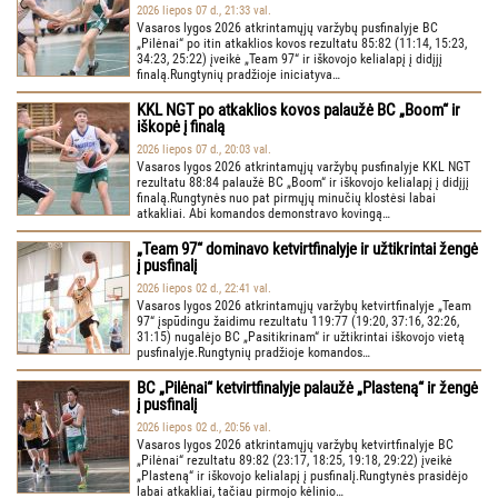
2026 liepos 07 d., 21:33 val.
Vasaros lygos 2026 atkrintamųjų varžybų pusfinalyje BC
„Pilėnai“ po itin atkaklios kovos rezultatu 85:82 (11:14, 15:23,
34:23, 25:22) įveikė „Team 97“ ir iškovojo kelialapį į didįjį
finalą.Rungtynių pradžioje iniciatyva…
KKL NGT po atkaklios kovos palaužė BC „Boom“ ir
iškopė į finalą
2026 liepos 07 d., 20:03 val.
Vasaros lygos 2026 atkrintamųjų varžybų pusfinalyje KKL NGT
rezultatu 88:84 palaužė BC „Boom“ ir iškovojo kelialapį į didįjį
finalą.Rungtynės nuo pat pirmųjų minučių klostėsi labai
atkakliai. Abi komandos demonstravo kovingą…
„Team 97“ dominavo ketvirtfinalyje ir užtikrintai žengė
į pusfinalį
2026 liepos 02 d., 22:41 val.
Vasaros lygos 2026 atkrintamųjų varžybų ketvirtfinalyje „Team
97“ įspūdingu žaidimu rezultatu 119:77 (19:20, 37:16, 32:26,
31:15) nugalėjo BC „Pasitikrinam“ ir užtikrintai iškovojo vietą
pusfinalyje.Rungtynių pradžioje komandos…
BC „Pilėnai“ ketvirtfinalyje palaužė „Plasteną“ ir žengė
į pusfinalį
2026 liepos 02 d., 20:56 val.
Vasaros lygos 2026 atkrintamųjų varžybų ketvirtfinalyje BC
„Pilėnai“ rezultatu 89:82 (23:17, 18:25, 19:18, 29:22) įveikė
„Plasteną“ ir iškovojo kelialapį į pusfinalį.Rungtynės prasidėjo
labai atkakliai, tačiau pirmojo kėlinio…