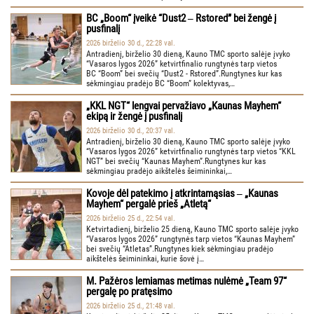
BC „Boom“ įveikė “Dust2 ‒ Rstored” bei žengė į
pusfinalį
2026 birželio 30 d., 22:28 val.
Antradienį, birželio 30 dieną, Kauno TMC sporto salėje įvyko
“Vasaros lygos 2026” ketvirtfinalio rungtynės tarp vietos
BC “Boom” bei svečių “Dust2 - Rstored”.Rungtynes kur kas
sėkmingiau pradėjo BC “Boom” kolektyvas,…
„KKL NGT“ lengvai pervažiavo „Kaunas Mayhem“
ekipą ir žengė į pusfinalį
2026 birželio 30 d., 20:37 val.
Antradienį, birželio 30 dieną, Kauno TMC sporto salėje įvyko
“Vasaros lygos 2026” ketvirtfinalio rungtynės tarp vietos “KKL
NGT” bei svečių “Kaunas Mayhem”.Rungtynes kur kas
sėkmingiau pradėjo aikštelės šeimininkai,…
Kovoje dėl patekimo į atkrintamąsias ‒ „Kaunas
Mayhem“ pergalė prieš „Atletą“
2026 birželio 25 d., 22:54 val.
Ketvirtadienį, birželio 25 dieną, Kauno TMC sporto salėje įvyko
“Vasaros lygos 2026” rungtynės tarp vietos “Kaunas Mayhem”
bei svečių “Atletas”.Rungtynes kiek sėkmingiau pradėjo
aikštelės šeimininkai, kurie šovė į…
M. Pažėros lemiamas metimas nulėmė „Team 97“
pergalę po pratęsimo
2026 birželio 25 d., 21:48 val.