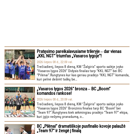
Pratęsimo pareikalavusiame trileryje ‒ dar vienas
„KKL NGT“ triumfas „Vasaros lygoje“!
2026 liepos 08 d., 22:09 val.
Trečiadienį, liepos 8 dieną, KM “Žalgiris” sporto salėje įvyko
“Vasaros lygos 2026” Didysis finalas tarp “KKL NGT” bei BC
“Pilėnai”.Rungtynes kur kas geriau pradėjo “KKL NGT” komanda,
kuri pelnė dešimt taškų be…
„Vasaros lygos 2026“ bronza ‒ BC „Boom“
komandos rankose!
2026 liepos 08 d., 20:09 val.
Trečiadienį, liepos 8 dieną, KM “Žalgiris” sporto salėje įvyko
“Vasaros lygos 2026” Bronzinis finalas tarp BC “Boom” bei
“Team 97”.Rungtynes kiek sėkmingiau pradėjo “Team 97” ekipa,
kuri įgijo nežymų pranašumą, o…
BC „Pilėnai“ dramatiškoje pusfinalio kovoje palaužė
„Team 97“ ir žengė į finalą