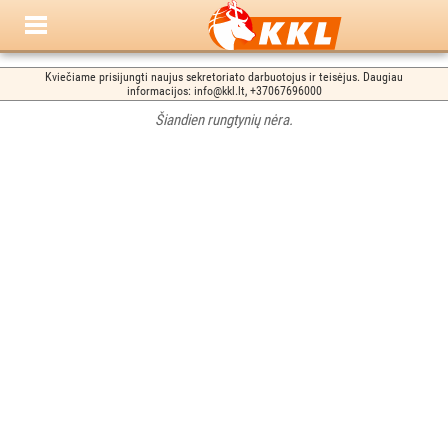
Kviečiame prisijungti naujus sekretoriato darbuotojus ir teisėjus. Daugiau
informacijos: info@kkl.lt, +37067696000
Šiandien rungtynių nėra.