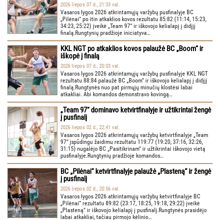
2026 liepos 07 d., 21:33 val.
Vasaros lygos 2026 atkrintamųjų varžybų pusfinalyje BC
„Pilėnai“ po itin atkaklios kovos rezultatu 85:82 (11:14, 15:23,
34:23, 25:22) įveikė „Team 97“ ir iškovojo kelialapį į didįjį
finalą.Rungtynių pradžioje iniciatyva…
KKL NGT po atkaklios kovos palaužė BC „Boom“ ir
iškopė į finalą
2026 liepos 07 d., 20:03 val.
Vasaros lygos 2026 atkrintamųjų varžybų pusfinalyje KKL NGT
rezultatu 88:84 palaužė BC „Boom“ ir iškovojo kelialapį į didįjį
finalą.Rungtynės nuo pat pirmųjų minučių klostėsi labai
atkakliai. Abi komandos demonstravo kovingą…
„Team 97“ dominavo ketvirtfinalyje ir užtikrintai žengė
į pusfinalį
2026 liepos 02 d., 22:41 val.
Vasaros lygos 2026 atkrintamųjų varžybų ketvirtfinalyje „Team
97“ įspūdingu žaidimu rezultatu 119:77 (19:20, 37:16, 32:26,
31:15) nugalėjo BC „Pasitikrinam“ ir užtikrintai iškovojo vietą
pusfinalyje.Rungtynių pradžioje komandos…
BC „Pilėnai“ ketvirtfinalyje palaužė „Plasteną“ ir žengė
į pusfinalį
2026 liepos 02 d., 20:56 val.
Vasaros lygos 2026 atkrintamųjų varžybų ketvirtfinalyje BC
„Pilėnai“ rezultatu 89:82 (23:17, 18:25, 19:18, 29:22) įveikė
„Plasteną“ ir iškovojo kelialapį į pusfinalį.Rungtynės prasidėjo
labai atkakliai, tačiau pirmojo kėlinio…