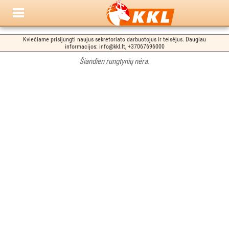
Kviečiame prisijungti naujus sekretoriato darbuotojus ir teisėjus. Daugiau
informacijos: info@kkl.lt, +37067696000
Šiandien rungtynių nėra.