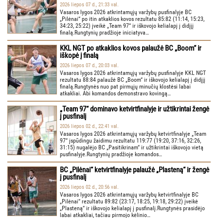
2026 liepos 07 d., 21:33 val.
Vasaros lygos 2026 atkrintamųjų varžybų pusfinalyje BC
„Pilėnai“ po itin atkaklios kovos rezultatu 85:82 (11:14, 15:23,
34:23, 25:22) įveikė „Team 97“ ir iškovojo kelialapį į didįjį
finalą.Rungtynių pradžioje iniciatyva…
KKL NGT po atkaklios kovos palaužė BC „Boom“ ir
iškopė į finalą
2026 liepos 07 d., 20:03 val.
Vasaros lygos 2026 atkrintamųjų varžybų pusfinalyje KKL NGT
rezultatu 88:84 palaužė BC „Boom“ ir iškovojo kelialapį į didįjį
finalą.Rungtynės nuo pat pirmųjų minučių klostėsi labai
atkakliai. Abi komandos demonstravo kovingą…
„Team 97“ dominavo ketvirtfinalyje ir užtikrintai žengė
į pusfinalį
2026 liepos 02 d., 22:41 val.
Vasaros lygos 2026 atkrintamųjų varžybų ketvirtfinalyje „Team
97“ įspūdingu žaidimu rezultatu 119:77 (19:20, 37:16, 32:26,
31:15) nugalėjo BC „Pasitikrinam“ ir užtikrintai iškovojo vietą
pusfinalyje.Rungtynių pradžioje komandos…
BC „Pilėnai“ ketvirtfinalyje palaužė „Plasteną“ ir žengė
į pusfinalį
2026 liepos 02 d., 20:56 val.
Vasaros lygos 2026 atkrintamųjų varžybų ketvirtfinalyje BC
„Pilėnai“ rezultatu 89:82 (23:17, 18:25, 19:18, 29:22) įveikė
„Plasteną“ ir iškovojo kelialapį į pusfinalį.Rungtynės prasidėjo
labai atkakliai, tačiau pirmojo kėlinio…