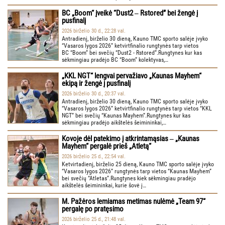
BC „Boom“ įveikė “Dust2 ‒ Rstored” bei žengė į
pusfinalį
2026 birželio 30 d., 22:28 val.
Antradienį, birželio 30 dieną, Kauno TMC sporto salėje įvyko
“Vasaros lygos 2026” ketvirtfinalio rungtynės tarp vietos
BC “Boom” bei svečių “Dust2 - Rstored”.Rungtynes kur kas
sėkmingiau pradėjo BC “Boom” kolektyvas,…
„KKL NGT“ lengvai pervažiavo „Kaunas Mayhem“
ekipą ir žengė į pusfinalį
2026 birželio 30 d., 20:37 val.
Antradienį, birželio 30 dieną, Kauno TMC sporto salėje įvyko
“Vasaros lygos 2026” ketvirtfinalio rungtynės tarp vietos “KKL
NGT” bei svečių “Kaunas Mayhem”.Rungtynes kur kas
sėkmingiau pradėjo aikštelės šeimininkai,…
Kovoje dėl patekimo į atkrintamąsias ‒ „Kaunas
Mayhem“ pergalė prieš „Atletą“
2026 birželio 25 d., 22:54 val.
Ketvirtadienį, birželio 25 dieną, Kauno TMC sporto salėje įvyko
“Vasaros lygos 2026” rungtynės tarp vietos “Kaunas Mayhem”
bei svečių “Atletas”.Rungtynes kiek sėkmingiau pradėjo
aikštelės šeimininkai, kurie šovė į…
M. Pažėros lemiamas metimas nulėmė „Team 97“
pergalę po pratęsimo
2026 birželio 25 d., 21:48 val.