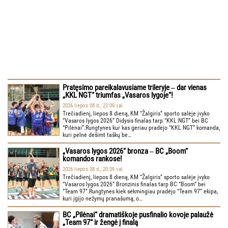
Pratęsimo pareikalavusiame trileryje ‒ dar vienas
„KKL NGT“ triumfas „Vasaros lygoje“!
2026 liepos 08 d., 22:09 val.
Trečiadienį, liepos 8 dieną, KM “Žalgiris” sporto salėje įvyko
“Vasaros lygos 2026” Didysis finalas tarp “KKL NGT” bei BC
“Pilėnai”.Rungtynes kur kas geriau pradėjo “KKL NGT” komanda,
kuri pelnė dešimt taškų be…
„Vasaros lygos 2026“ bronza ‒ BC „Boom“
komandos rankose!
2026 liepos 08 d., 20:09 val.
Trečiadienį, liepos 8 dieną, KM “Žalgiris” sporto salėje įvyko
“Vasaros lygos 2026” Bronzinis finalas tarp BC “Boom” bei
“Team 97”.Rungtynes kiek sėkmingiau pradėjo “Team 97” ekipa,
kuri įgijo nežymų pranašumą, o…
BC „Pilėnai“ dramatiškoje pusfinalio kovoje palaužė
„Team 97“ ir žengė į finalą