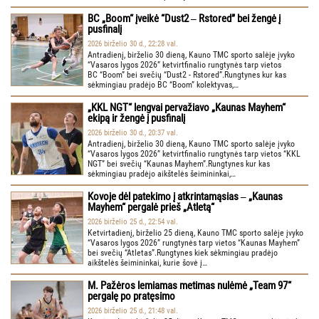
BC „Boom“ įveikė “Dust2 ‒ Rstored” bei žengė į
pusfinalį
2026 birželio 30 d., 22:28 val.
Antradienį, birželio 30 dieną, Kauno TMC sporto salėje įvyko
“Vasaros lygos 2026” ketvirtfinalio rungtynės tarp vietos
BC “Boom” bei svečių “Dust2 - Rstored”.Rungtynes kur kas
sėkmingiau pradėjo BC “Boom” kolektyvas,…
„KKL NGT“ lengvai pervažiavo „Kaunas Mayhem“
ekipą ir žengė į pusfinalį
2026 birželio 30 d., 20:37 val.
Antradienį, birželio 30 dieną, Kauno TMC sporto salėje įvyko
“Vasaros lygos 2026” ketvirtfinalio rungtynės tarp vietos “KKL
NGT” bei svečių “Kaunas Mayhem”.Rungtynes kur kas
sėkmingiau pradėjo aikštelės šeimininkai,…
Kovoje dėl patekimo į atkrintamąsias ‒ „Kaunas
Mayhem“ pergalė prieš „Atletą“
2026 birželio 25 d., 22:54 val.
Ketvirtadienį, birželio 25 dieną, Kauno TMC sporto salėje įvyko
“Vasaros lygos 2026” rungtynės tarp vietos “Kaunas Mayhem”
bei svečių “Atletas”.Rungtynes kiek sėkmingiau pradėjo
aikštelės šeimininkai, kurie šovė į…
M. Pažėros lemiamas metimas nulėmė „Team 97“
pergalę po pratęsimo
2026 birželio 25 d., 21:48 val.