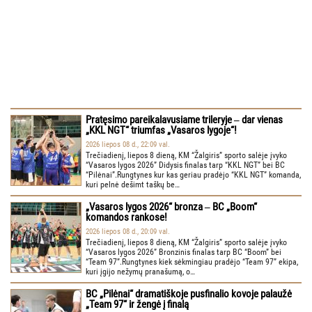
Pratęsimo pareikalavusiame trileryje ‒ dar vienas
„KKL NGT“ triumfas „Vasaros lygoje“!
2026 liepos 08 d., 22:09 val.
Trečiadienį, liepos 8 dieną, KM “Žalgiris” sporto salėje įvyko
“Vasaros lygos 2026” Didysis finalas tarp “KKL NGT” bei BC
“Pilėnai”.Rungtynes kur kas geriau pradėjo “KKL NGT” komanda,
kuri pelnė dešimt taškų be…
„Vasaros lygos 2026“ bronza ‒ BC „Boom“
komandos rankose!
2026 liepos 08 d., 20:09 val.
Trečiadienį, liepos 8 dieną, KM “Žalgiris” sporto salėje įvyko
“Vasaros lygos 2026” Bronzinis finalas tarp BC “Boom” bei
“Team 97”.Rungtynes kiek sėkmingiau pradėjo “Team 97” ekipa,
kuri įgijo nežymų pranašumą, o…
BC „Pilėnai“ dramatiškoje pusfinalio kovoje palaužė
„Team 97“ ir žengė į finalą