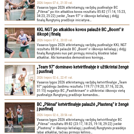
2026 liepos 07 d., 21:33 val.
Vasaros lygos 2026 atkrintamųjų varžybų pusfinalyje BC
„Pilėnai“ po itin atkaklios kovos rezultatu 85:82 (11:14, 15:23,
34:23, 25:22) įveikė „Team 97“ ir iškovojo kelialapį į didįjį
finalą.Rungtynių pradžioje iniciatyva…
KKL NGT po atkaklios kovos palaužė BC „Boom“ ir
iškopė į finalą
2026 liepos 07 d., 20:03 val.
Vasaros lygos 2026 atkrintamųjų varžybų pusfinalyje KKL NGT
rezultatu 88:84 palaužė BC „Boom“ ir iškovojo kelialapį į didįjį
finalą.Rungtynės nuo pat pirmųjų minučių klostėsi labai
atkakliai. Abi komandos demonstravo kovingą…
„Team 97“ dominavo ketvirtfinalyje ir užtikrintai žengė
į pusfinalį
2026 liepos 02 d., 22:41 val.
Vasaros lygos 2026 atkrintamųjų varžybų ketvirtfinalyje „Team
97“ įspūdingu žaidimu rezultatu 119:77 (19:20, 37:16, 32:26,
31:15) nugalėjo BC „Pasitikrinam“ ir užtikrintai iškovojo vietą
pusfinalyje.Rungtynių pradžioje komandos…
BC „Pilėnai“ ketvirtfinalyje palaužė „Plasteną“ ir žengė
į pusfinalį
2026 liepos 02 d., 20:56 val.
Vasaros lygos 2026 atkrintamųjų varžybų ketvirtfinalyje BC
„Pilėnai“ rezultatu 89:82 (23:17, 18:25, 19:18, 29:22) įveikė
„Plasteną“ ir iškovojo kelialapį į pusfinalį.Rungtynės prasidėjo
labai atkakliai, tačiau pirmojo kėlinio…