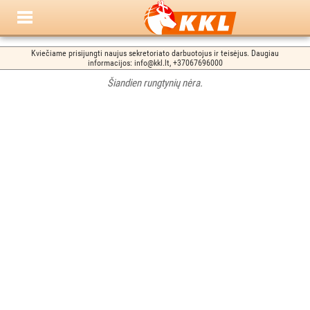
Kviečiame prisijungti naujus sekretoriato darbuotojus ir teisėjus. Daugiau
informacijos: info@kkl.lt, +37067696000
Šiandien rungtynių nėra.