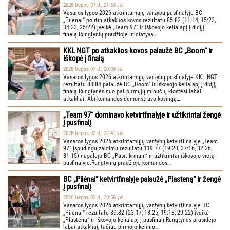
2026 liepos 07 d., 21:33 val.
Vasaros lygos 2026 atkrintamųjų varžybų pusfinalyje BC
„Pilėnai“ po itin atkaklios kovos rezultatu 85:82 (11:14, 15:23,
34:23, 25:22) įveikė „Team 97“ ir iškovojo kelialapį į didįjį
finalą.Rungtynių pradžioje iniciatyva…
KKL NGT po atkaklios kovos palaužė BC „Boom“ ir
iškopė į finalą
2026 liepos 07 d., 20:03 val.
Vasaros lygos 2026 atkrintamųjų varžybų pusfinalyje KKL NGT
rezultatu 88:84 palaužė BC „Boom“ ir iškovojo kelialapį į didįjį
finalą.Rungtynės nuo pat pirmųjų minučių klostėsi labai
atkakliai. Abi komandos demonstravo kovingą…
„Team 97“ dominavo ketvirtfinalyje ir užtikrintai žengė
į pusfinalį
2026 liepos 02 d., 22:41 val.
Vasaros lygos 2026 atkrintamųjų varžybų ketvirtfinalyje „Team
97“ įspūdingu žaidimu rezultatu 119:77 (19:20, 37:16, 32:26,
31:15) nugalėjo BC „Pasitikrinam“ ir užtikrintai iškovojo vietą
pusfinalyje.Rungtynių pradžioje komandos…
BC „Pilėnai“ ketvirtfinalyje palaužė „Plasteną“ ir žengė
į pusfinalį
2026 liepos 02 d., 20:56 val.
Vasaros lygos 2026 atkrintamųjų varžybų ketvirtfinalyje BC
„Pilėnai“ rezultatu 89:82 (23:17, 18:25, 19:18, 29:22) įveikė
„Plasteną“ ir iškovojo kelialapį į pusfinalį.Rungtynės prasidėjo
labai atkakliai, tačiau pirmojo kėlinio…