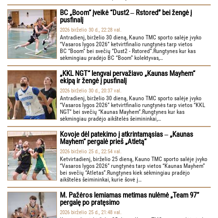
BC „Boom“ įveikė “Dust2 ‒ Rstored” bei žengė į
pusfinalį
2026 birželio 30 d., 22:28 val.
Antradienį, birželio 30 dieną, Kauno TMC sporto salėje įvyko
“Vasaros lygos 2026” ketvirtfinalio rungtynės tarp vietos
BC “Boom” bei svečių “Dust2 - Rstored”.Rungtynes kur kas
sėkmingiau pradėjo BC “Boom” kolektyvas,…
„KKL NGT“ lengvai pervažiavo „Kaunas Mayhem“
ekipą ir žengė į pusfinalį
2026 birželio 30 d., 20:37 val.
Antradienį, birželio 30 dieną, Kauno TMC sporto salėje įvyko
“Vasaros lygos 2026” ketvirtfinalio rungtynės tarp vietos “KKL
NGT” bei svečių “Kaunas Mayhem”.Rungtynes kur kas
sėkmingiau pradėjo aikštelės šeimininkai,…
Kovoje dėl patekimo į atkrintamąsias ‒ „Kaunas
Mayhem“ pergalė prieš „Atletą“
2026 birželio 25 d., 22:54 val.
Ketvirtadienį, birželio 25 dieną, Kauno TMC sporto salėje įvyko
“Vasaros lygos 2026” rungtynės tarp vietos “Kaunas Mayhem”
bei svečių “Atletas”.Rungtynes kiek sėkmingiau pradėjo
aikštelės šeimininkai, kurie šovė į…
M. Pažėros lemiamas metimas nulėmė „Team 97“
pergalę po pratęsimo
2026 birželio 25 d., 21:48 val.