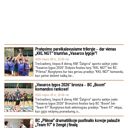
Pratęsimo pareikalavusiame trileryje ‒ dar vienas
„KKL NGT“ triumfas „Vasaros lygoje“!
2026 liepos 08 d., 22:09 val.
Trečiadienį, liepos 8 dieną, KM “Žalgiris” sporto salėje įvyko
“Vasaros lygos 2026” Didysis finalas tarp “KKL NGT” bei BC
“Pilėnai”.Rungtynes kur kas geriau pradėjo “KKL NGT” komanda,
kuri pelnė dešimt taškų be…
„Vasaros lygos 2026“ bronza ‒ BC „Boom“
komandos rankose!
2026 liepos 08 d., 20:09 val.
Trečiadienį, liepos 8 dieną, KM “Žalgiris” sporto salėje įvyko
“Vasaros lygos 2026” Bronzinis finalas tarp BC “Boom” bei
“Team 97”.Rungtynes kiek sėkmingiau pradėjo “Team 97” ekipa,
kuri įgijo nežymų pranašumą, o…
BC „Pilėnai“ dramatiškoje pusfinalio kovoje palaužė
„Team 97“ ir žengė į finalą