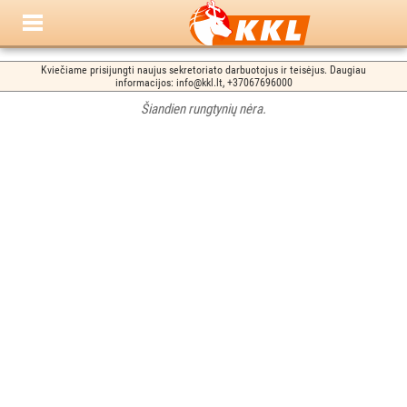
Kviečiame prisijungti naujus sekretoriato darbuotojus ir teisėjus. Daugiau
informacijos: info@kkl.lt, +37067696000
Šiandien rungtynių nėra.