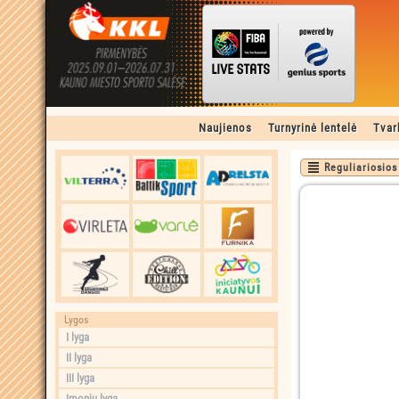
Naujienos
Turnyrinė lentelė
Tvar
Reguliariosios
Lygos
I lyga
II lyga
III lyga
Įmonių lyga