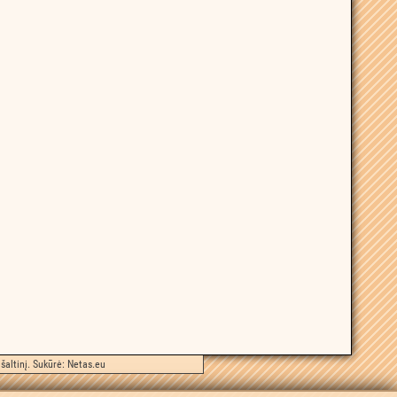
šaltinį. Sukūrė:
Netas.eu