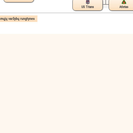
US Titans
Atletas