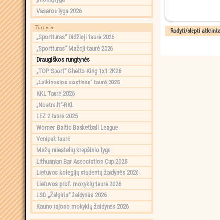
Vasaros lyga 2026
Turnyrai
„Sportturas“ Didžioji taurė 2026
„Sportturas“ Mažoji taurė 2026
Draugiškos rungtynės
„TOP Sport“ Ghetto King 1x1 2K26
„Laikinosios sostinės“ taurė 2025
KKL Taurė 2026
„Nostra.lt“-RKL
LEZ 2 taurė 2025
Women Baltic Basketball League
Venipak taurė
Mažų miestelių krepšinio lyga
Lithuanian Bar Association Cup 2025
Lietuvos kolegijų studentų žaidynės 2026
Lietuvos prof. mokyklų taurė 2026
LSD „Žalgiris“ žaidynės 2026
Kauno rajono mokyklų žaidynės 2026