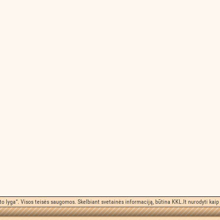
o lyga“. Visos teisės saugomos. Skelbiant svetainės informaciją, būtina KKL.lt nurodyti kaip 