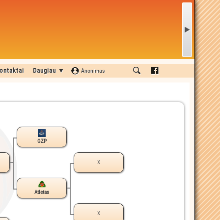
ontaktai
Daugiau ▼
Anonimas
GZP
X
Atletas
X