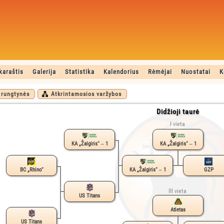
karaštis
Galerija
Statistika
Kalendorius
Rėmėjai
Nuostatai
K
 rungtynės
Atkrintamosios varžybos
Didžioji taurė
I vieta
KA „Žalgiris“ ‒ 1
KA „Žalgiris“ ‒ 1
BC „Rhino“
KA „Žalgiris“ ‒ 1
GZP
III vieta
US Titans
Atletas
US Titans