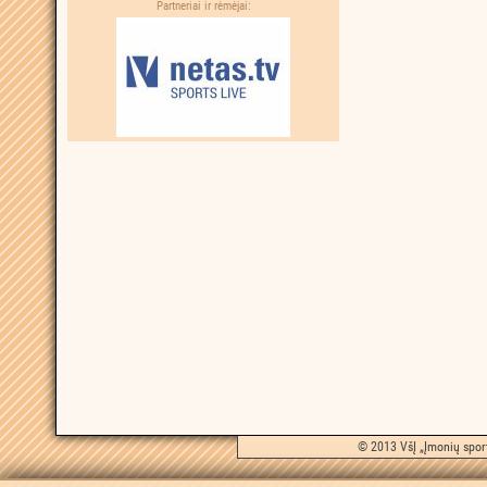
Partneriai ir rėmėjai:
© 2013 VšĮ „Įmonių sport