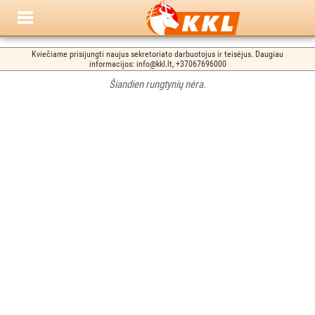
Kviečiame prisijungti naujus sekretoriato darbuotojus ir teisėjus. Daugiau
informacijos: info@kkl.lt, +37067696000
Šiandien rungtynių nėra.