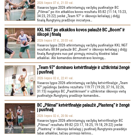
2026 liepos 07 d., 21:33 val.
Vasaros lygos 2026 atkrintamųjų varžybų pusfinalyje BC
„Pilėnai“ po itin atkaklios kovos rezultatu 85:82 (11:14, 15:23,
34:23, 25:22) įveikė „Team 97“ ir iškovojo kelialapį į didįjį
finalą.Rungtynių pradžioje iniciatyva…
KKL NGT po atkaklios kovos palaužė BC „Boom“ ir
iškopė į finalą
2026 liepos 07 d., 20:03 val.
Vasaros lygos 2026 atkrintamųjų varžybų pusfinalyje KKL NGT
rezultatu 88:84 palaužė BC „Boom“ ir iškovojo kelialapį į didįjį
finalą.Rungtynės nuo pat pirmųjų minučių klostėsi labai
atkakliai. Abi komandos demonstravo kovingą…
„Team 97“ dominavo ketvirtfinalyje ir užtikrintai žengė
į pusfinalį
2026 liepos 02 d., 22:41 val.
Vasaros lygos 2026 atkrintamųjų varžybų ketvirtfinalyje „Team
97“ įspūdingu žaidimu rezultatu 119:77 (19:20, 37:16, 32:26,
31:15) nugalėjo BC „Pasitikrinam“ ir užtikrintai iškovojo vietą
pusfinalyje.Rungtynių pradžioje komandos…
BC „Pilėnai“ ketvirtfinalyje palaužė „Plasteną“ ir žengė
į pusfinalį
2026 liepos 02 d., 20:56 val.
Vasaros lygos 2026 atkrintamųjų varžybų ketvirtfinalyje BC
„Pilėnai“ rezultatu 89:82 (23:17, 18:25, 19:18, 29:22) įveikė
„Plasteną“ ir iškovojo kelialapį į pusfinalį.Rungtynės prasidėjo
labai atkakliai, tačiau pirmojo kėlinio…