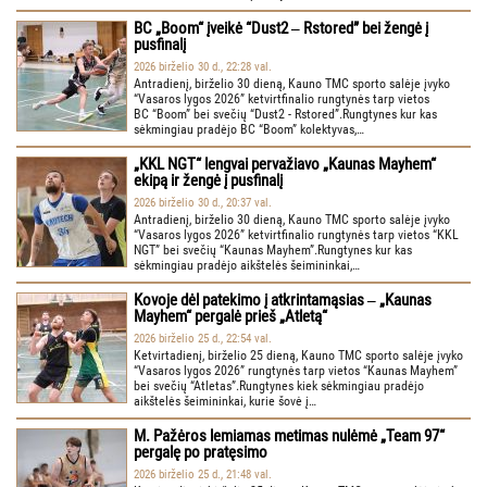
BC „Boom“ įveikė “Dust2 ‒ Rstored” bei žengė į
pusfinalį
2026 birželio 30 d., 22:28 val.
Antradienį, birželio 30 dieną, Kauno TMC sporto salėje įvyko
“Vasaros lygos 2026” ketvirtfinalio rungtynės tarp vietos
BC “Boom” bei svečių “Dust2 - Rstored”.Rungtynes kur kas
sėkmingiau pradėjo BC “Boom” kolektyvas,…
„KKL NGT“ lengvai pervažiavo „Kaunas Mayhem“
ekipą ir žengė į pusfinalį
2026 birželio 30 d., 20:37 val.
Antradienį, birželio 30 dieną, Kauno TMC sporto salėje įvyko
“Vasaros lygos 2026” ketvirtfinalio rungtynės tarp vietos “KKL
NGT” bei svečių “Kaunas Mayhem”.Rungtynes kur kas
sėkmingiau pradėjo aikštelės šeimininkai,…
Kovoje dėl patekimo į atkrintamąsias ‒ „Kaunas
Mayhem“ pergalė prieš „Atletą“
2026 birželio 25 d., 22:54 val.
Ketvirtadienį, birželio 25 dieną, Kauno TMC sporto salėje įvyko
“Vasaros lygos 2026” rungtynės tarp vietos “Kaunas Mayhem”
bei svečių “Atletas”.Rungtynes kiek sėkmingiau pradėjo
aikštelės šeimininkai, kurie šovė į…
M. Pažėros lemiamas metimas nulėmė „Team 97“
pergalę po pratęsimo
2026 birželio 25 d., 21:48 val.