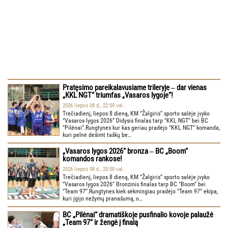
Pratęsimo pareikalavusiame trileryje ‒ dar vienas
„KKL NGT“ triumfas „Vasaros lygoje“!
2026 liepos 08 d., 22:09 val.
Trečiadienį, liepos 8 dieną, KM “Žalgiris” sporto salėje įvyko
“Vasaros lygos 2026” Didysis finalas tarp “KKL NGT” bei BC
“Pilėnai”.Rungtynes kur kas geriau pradėjo “KKL NGT” komanda,
kuri pelnė dešimt taškų be…
„Vasaros lygos 2026“ bronza ‒ BC „Boom“
komandos rankose!
2026 liepos 08 d., 20:09 val.
Trečiadienį, liepos 8 dieną, KM “Žalgiris” sporto salėje įvyko
“Vasaros lygos 2026” Bronzinis finalas tarp BC “Boom” bei
“Team 97”.Rungtynes kiek sėkmingiau pradėjo “Team 97” ekipa,
kuri įgijo nežymų pranašumą, o…
BC „Pilėnai“ dramatiškoje pusfinalio kovoje palaužė
„Team 97“ ir žengė į finalą