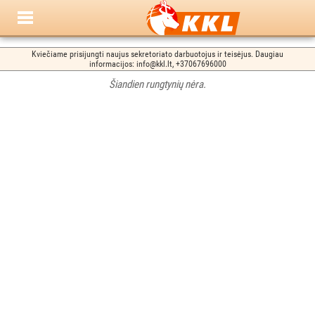
Kviečiame prisijungti naujus sekretoriato darbuotojus ir teisėjus. Daugiau
informacijos: info@kkl.lt, +37067696000
Šiandien rungtynių nėra.