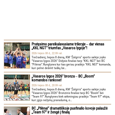
Pratęsimo pareikalavusiame trileryje ‒ dar vienas
„KKL NGT“ triumfas „Vasaros lygoje“!
2026 liepos 08 d., 22:09 val.
Trečiadienį, liepos 8 dieną, KM “Žalgiris” sporto salėje įvyko
“Vasaros lygos 2026” Didysis finalas tarp “KKL NGT” bei BC
“Pilėnai”.Rungtynes kur kas geriau pradėjo “KKL NGT” komanda,
kuri pelnė dešimt taškų be…
„Vasaros lygos 2026“ bronza ‒ BC „Boom“
komandos rankose!
2026 liepos 08 d., 20:09 val.
Trečiadienį, liepos 8 dieną, KM “Žalgiris” sporto salėje įvyko
“Vasaros lygos 2026” Bronzinis finalas tarp BC “Boom” bei
“Team 97”.Rungtynes kiek sėkmingiau pradėjo “Team 97” ekipa,
kuri įgijo nežymų pranašumą, o…
BC „Pilėnai“ dramatiškoje pusfinalio kovoje palaužė
„Team 97“ ir žengė į finalą