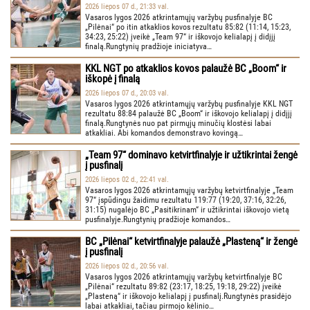
2026 liepos 07 d., 21:33 val.
Vasaros lygos 2026 atkrintamųjų varžybų pusfinalyje BC
„Pilėnai“ po itin atkaklios kovos rezultatu 85:82 (11:14, 15:23,
34:23, 25:22) įveikė „Team 97“ ir iškovojo kelialapį į didįjį
finalą.Rungtynių pradžioje iniciatyva…
KKL NGT po atkaklios kovos palaužė BC „Boom“ ir
iškopė į finalą
2026 liepos 07 d., 20:03 val.
Vasaros lygos 2026 atkrintamųjų varžybų pusfinalyje KKL NGT
rezultatu 88:84 palaužė BC „Boom“ ir iškovojo kelialapį į didįjį
finalą.Rungtynės nuo pat pirmųjų minučių klostėsi labai
atkakliai. Abi komandos demonstravo kovingą…
„Team 97“ dominavo ketvirtfinalyje ir užtikrintai žengė
į pusfinalį
2026 liepos 02 d., 22:41 val.
Vasaros lygos 2026 atkrintamųjų varžybų ketvirtfinalyje „Team
97“ įspūdingu žaidimu rezultatu 119:77 (19:20, 37:16, 32:26,
31:15) nugalėjo BC „Pasitikrinam“ ir užtikrintai iškovojo vietą
pusfinalyje.Rungtynių pradžioje komandos…
BC „Pilėnai“ ketvirtfinalyje palaužė „Plasteną“ ir žengė
į pusfinalį
2026 liepos 02 d., 20:56 val.
Vasaros lygos 2026 atkrintamųjų varžybų ketvirtfinalyje BC
„Pilėnai“ rezultatu 89:82 (23:17, 18:25, 19:18, 29:22) įveikė
„Plasteną“ ir iškovojo kelialapį į pusfinalį.Rungtynės prasidėjo
labai atkakliai, tačiau pirmojo kėlinio…