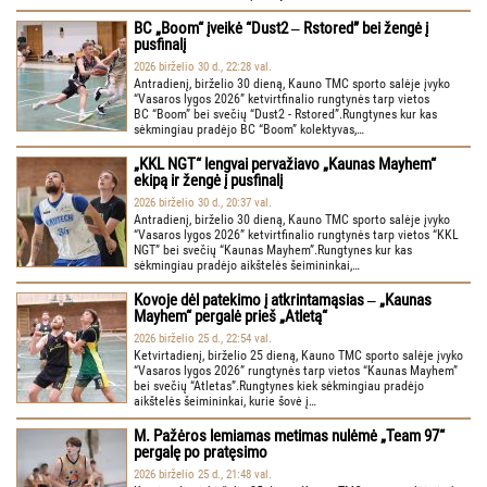
BC „Boom“ įveikė “Dust2 ‒ Rstored” bei žengė į
pusfinalį
2026 birželio 30 d., 22:28 val.
Antradienį, birželio 30 dieną, Kauno TMC sporto salėje įvyko
“Vasaros lygos 2026” ketvirtfinalio rungtynės tarp vietos
BC “Boom” bei svečių “Dust2 - Rstored”.Rungtynes kur kas
sėkmingiau pradėjo BC “Boom” kolektyvas,…
„KKL NGT“ lengvai pervažiavo „Kaunas Mayhem“
ekipą ir žengė į pusfinalį
2026 birželio 30 d., 20:37 val.
Antradienį, birželio 30 dieną, Kauno TMC sporto salėje įvyko
“Vasaros lygos 2026” ketvirtfinalio rungtynės tarp vietos “KKL
NGT” bei svečių “Kaunas Mayhem”.Rungtynes kur kas
sėkmingiau pradėjo aikštelės šeimininkai,…
Kovoje dėl patekimo į atkrintamąsias ‒ „Kaunas
Mayhem“ pergalė prieš „Atletą“
2026 birželio 25 d., 22:54 val.
Ketvirtadienį, birželio 25 dieną, Kauno TMC sporto salėje įvyko
“Vasaros lygos 2026” rungtynės tarp vietos “Kaunas Mayhem”
bei svečių “Atletas”.Rungtynes kiek sėkmingiau pradėjo
aikštelės šeimininkai, kurie šovė į…
M. Pažėros lemiamas metimas nulėmė „Team 97“
pergalę po pratęsimo
2026 birželio 25 d., 21:48 val.