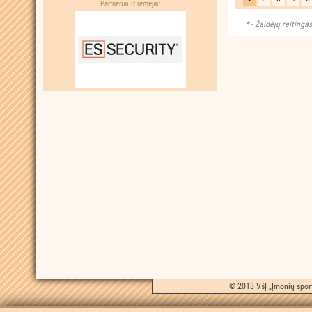
Partneriai ir rėmėjai:
Žaidėjų reitingas
© 2013 VšĮ „Įmonių sport