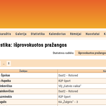
karaštis
Galerija
Statistika
Kalendorius
Rėmėjai
Nuostatai
K
istika: Išprovokuotos pražangos
Statistinis rodiklis:
…
8
Žaidėjas
Ko
 Špokas
Dust2 ‒ Rstored
s Rupeika
R2P Sport
inkevičius
VšĮ „Gatvės vaikai“
ainikevičius
Dust2 ‒ Rstored
uzminskis
R2P Sport
ugulis
KA „Žalgiris“ ‒ 3