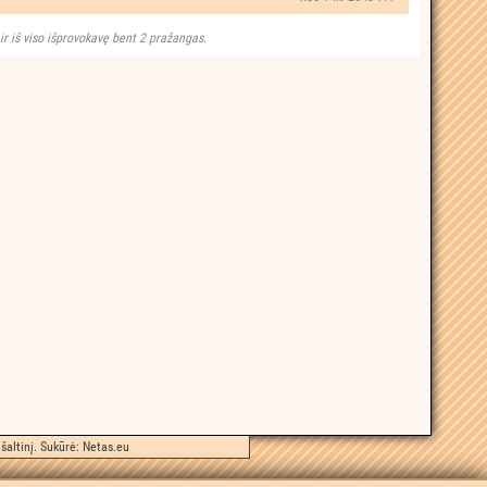
 ir iš viso išprovokavę bent 2 pražangas.
šaltinį. Sukūrė:
Netas.eu