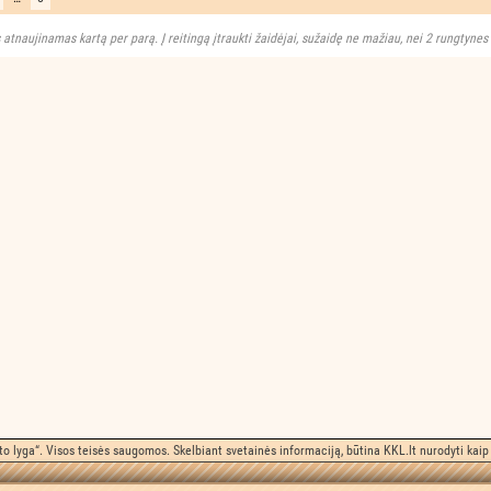
 atnaujinamas kartą per parą. Į reitingą įtraukti žaidėjai, sužaidę ne mažiau, nei 2 rungtynes
o lyga“. Visos teisės saugomos. Skelbiant svetainės informaciją, būtina KKL.lt nurodyti kaip 