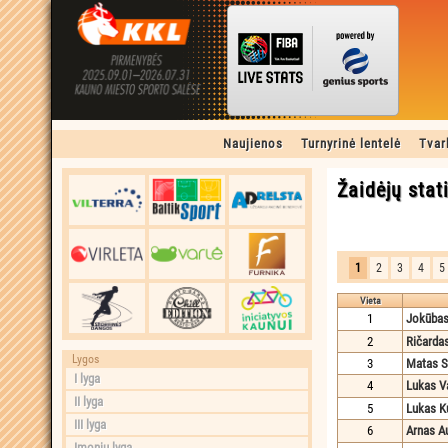
Naujienos
Turnyrinė lentelė
Tvar
Žaidėjų stat
1
2
3
4
5
Vieta
1
Jokūbas
2
Ričarda
Lygos
3
Matas S
I lyga
4
Lukas V
II lyga
5
Lukas K
III lyga
6
Arnas A
Įmonių lyga