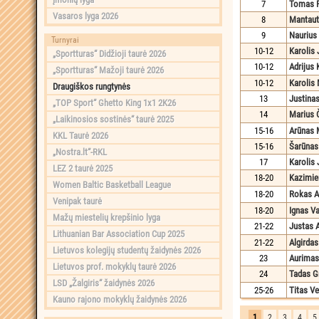
7
Tomas P
Vasaros lyga 2026
8
Mantaut
9
Naurius
Turnyrai
10-12
Karolis
„Sportturas“ Didžioji taurė 2026
10-12
Adrijus
„Sportturas“ Mažoji taurė 2026
10-12
Karolis
Draugiškos rungtynės
13
Justina
„TOP Sport“ Ghetto King 1x1 2K26
14
Marius 
„Laikinosios sostinės“ taurė 2025
15-16
Arūnas 
KKL Taurė 2026
15-16
Šarūnas 
„Nostra.lt“-RKL
17
Karolis
LEZ 2 taurė 2025
18-20
Kazimie
Women Baltic Basketball League
18-20
Rokas 
Venipak taurė
18-20
Ignas V
Mažų miestelių krepšinio lyga
21-22
Justas 
Lithuanian Bar Association Cup 2025
21-22
Algirdas
Lietuvos kolegijų studentų žaidynės 2026
23
Aurimas
Lietuvos prof. mokyklų taurė 2026
24
Tadas G
LSD „Žalgiris“ žaidynės 2026
25-26
Titas Ve
Kauno rajono mokyklų žaidynės 2026
1
2
3
4
5