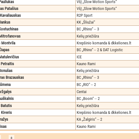
auliukas
VšĮ „Slow Motion Sports“
as Patašius
VšĮ „Slow Motion Sports“
 Kavaliauskas
R2P Sport
 Jankus
KK „Šliužai“
 Kostuchinas
BC „Rhino“ ‒ 3
 Mitrofanovas
Kelių priežiūra
s Montvila
Krepšinio komanda & dkkeliones.lt
Čiapas
BC „Rhino“ ‒ 2 & DAT Logistic
Matulevičius
ICE
Petraitis
Kauno Rami
 Jonušas
Kelių priežiūra
ras Brazauskas
BC „Rhino“ ‒ 3
Ašmena
BC „RIO“ ‒ 2
aržgalys
Centai
Auškalnis
BC „Boom“ ‒ 2
 Batutis
Kelių priežiūra
 Kiveris
Krepšinio komanda & dkkeliones.lt
ražys
KA „Žalgiris“ ‒ 2
isas
Kauno Rami
…
8