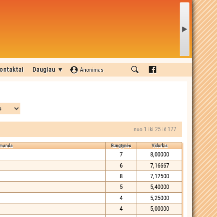
ontaktai
Daugiau ▼
Anonimas
nuo 1 iki 25 iš 177
manda
Rungtynės
Vidurkis
7
8,00000
6
7,16667
8
7,12500
5
5,40000
4
5,25000
4
5,00000