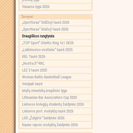
Vasaros lyga 2026
Turnyrai
„Sportturas“ Didžioji taurė 2026
„Sportturas“ Mažoji taurė 2026
Draugiškos rungtynės
„TOP Sport“ Ghetto King 1x1 2K26
„Laikinosios sostinės“ taurė 2025
KKL Taurė 2026
„Nostra.lt“-RKL
LEZ 2 taurė 2025
Women Baltic Basketball League
Venipak taurė
Mažų miestelių krepšinio lyga
Lithuanian Bar Association Cup 2025
Lietuvos kolegijų studentų žaidynės 2026
Lietuvos prof. mokyklų taurė 2026
LSD „Žalgiris“ žaidynės 2026
Kauno rajono mokyklų žaidynės 2026