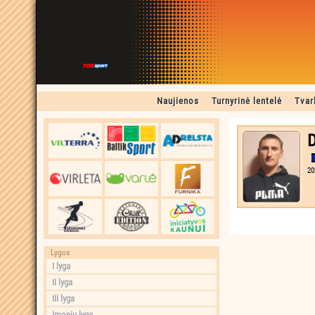
Naujienos
Turnyrinė lentelė
Tvar
D
20
Lygos
I lyga
II lyga
III lyga
Įmonių lyga