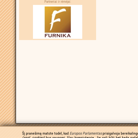
Partneriai ir rėmėjai:
Šį pranešimą matote todėl, kad
Europos Parlamentas
prisigalvoja bereikaling
(angl. cookies)
bus saugomi Jūsų kompiuteryje. Jie gali būti bet kada pašal