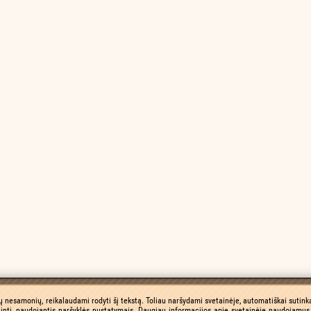
ų nesamonių, reikalaudami rodyti šį tekstą. Toliau naršydami svetainėje, automatiškai sutinka
inti, naudojantis naršyklės nustatymais. Daugiau informacijos apie svetainėje naudojamus 