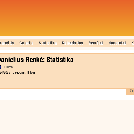
karaštis
Galerija
Statistika
Kalendorius
Rėmėjai
Nuostatai
K
anielius Renkė: Statistika
Clutch
24/2025 m. sezonas, II lyga
Ža