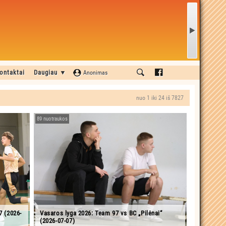
ontaktai
Daugiau ▼
Anonimas
nuo 1 iki 24 iš 7827
89 nuotraukos
7 (2026-
Vasaros lyga 2026: Team 97 vs BC „Pilėnai“
(2026-07-07)