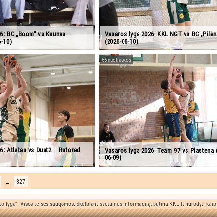
26: BC „Boom“ vs Kaunas
Vasaros lyga 2026: KKL NGT vs BC „Pilėn
-10)
(2026-06-10)
66 nuotraukos
6: Atletas vs Dust2 ‒ Rstored
Vasaros lyga 2026: Team 97 vs Plastena 
06-09)
…
327
o lyga“. Visos teisės saugomos. Skelbiant svetainės informaciją, būtina KKL.lt nurodyti kaip 