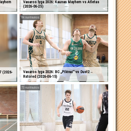
 Mayhem
Vasaros lyga 2026: Kaunas Mayhem vs Atletas
(2026-06-25)
84 nuotraukos
Vasaros lyga 2026: BC „Pilėnai“ vs Dust2 ‒
7 (2026-
Rstored (2026-06-15)
73 nuotraukos