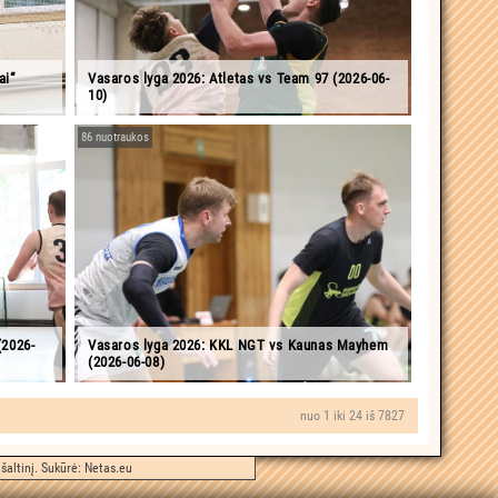
ai“
Vasaros lyga 2026: Atletas vs Team 97 (2026-06-
10)
86 nuotraukos
(2026-
Vasaros lyga 2026: KKL NGT vs Kaunas Mayhem
(2026-06-08)
nuo 1 iki 24 iš 7827
šaltinį. Sukūrė:
Netas.eu