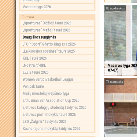
Vasaros lyga 2026
88 nuotraukos
Turnyrai
„Sportturas“ Didžioji taurė 2026
„Sportturas“ Mažoji taurė 2026
Draugiškos rungtynės
„TOP Sport“ Ghetto King 1x1 2K26
„Laikinosios sostinės“ taurė 2025
KKL Taurė 2026
„Nostra.lt“-RKL
Vasaros lyga 20
07-07)
LEZ 2 taurė 2025
Women Baltic Basketball League
71 nuotrauka
Venipak taurė
Mažų miestelių krepšinio lyga
Lithuanian Bar Association Cup 2025
Lietuvos kolegijų studentų žaidynės 2026
Lietuvos prof. mokyklų taurė 2026
LSD „Žalgiris“ žaidynės 2026
Kauno rajono mokyklų žaidynės 2026