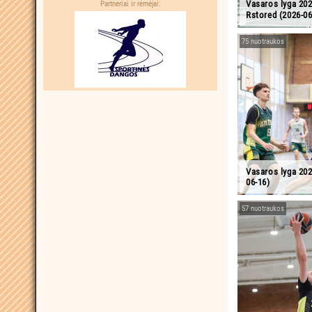
Vasaros lyga 20
Partneriai ir rėmėjai:
Rstored (2026-06
75 nuotraukos
Vasaros lyga 202
06-16)
57 nuotraukos