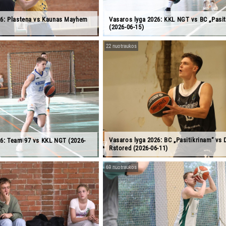
26: Plastena vs Kaunas Mayhem
Vasaros lyga 2026: KKL NGT vs BC „Pasit
(2026-06-15)
22 nuotraukos
Vasaros lyga 2026: BC „Pasitikrinam“ vs 
26: Team 97 vs KKL NGT (2026-
Rstored (2026-06-11)
69 nuotraukos