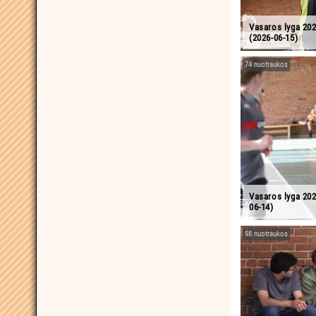
Vasaros lyga 20
(2026-06-15)
74 nuotraukos
Vasaros lyga 20
06-14)
98 nuotraukos