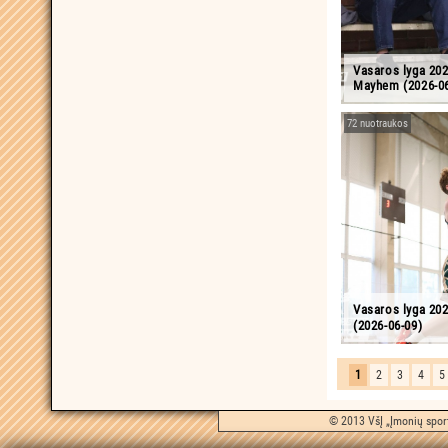
Vasaros lyga 20
Mayhem (2026-06
72 nuotraukos
Vasaros lyga 202
(2026-06-09)
1
2
3
4
5
© 2013 VšĮ „Įmonių sport