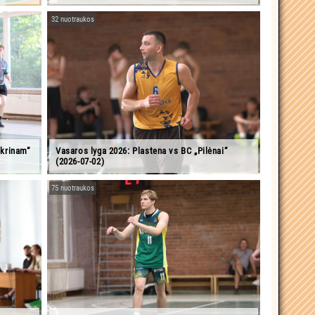
32 nuotraukos
ikrinam“
Vasaros lyga 2026: Plastena vs BC „Pilėnai“
(2026-07-02)
75 nuotraukos