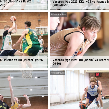
26: BC „Boom“ vs Dust2 ‒
Vasaros lyga 2026: KKL NGT vs Kaunas
-30)
(2026-06-30)
64 nuotraukos
6: Atletas vs BC „Pilėnai“ (2026-
Vasaros lyga 2026: BC „Boom“ vs Team 9
06-16)
40 nuotraukų