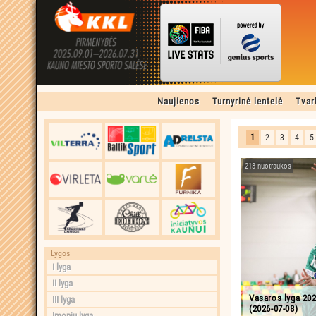
Naujienos
Turnyrinė lentelė
Tvar
1
2
3
4
5
213 nuotraukos
Lygos
I lyga
II lyga
Vasaros lyga 202
III lyga
(2026-07-08)
Įmonių lyga