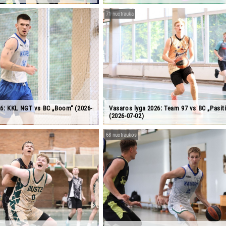
71 nuotrauka
26: KKL NGT vs BC „Boom“ (2026-
Vasaros lyga 2026: Team 97 vs BC „Pasit
(2026-07-02)
68 nuotraukos