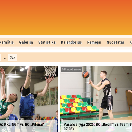
karaštis
Galerija
Statistika
Kalendorius
Rėmėjai
Nuostatai
K
…
327
144 nuotraukos
6: KKL NGT vs BC „Pilėnai“
Vasaros lyga 2026: BC „Boom“ vs Team 9
07-08)