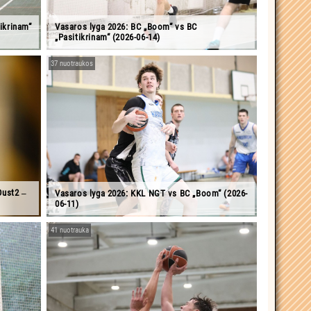
ikrinam“
Vasaros lyga 2026: BC „Boom“ vs BC
„Pasitikrinam“ (2026-06-14)
37 nuotraukos
Dust2 ‒
Vasaros lyga 2026: KKL NGT vs BC „Boom“ (2026-
06-11)
41 nuotrauka