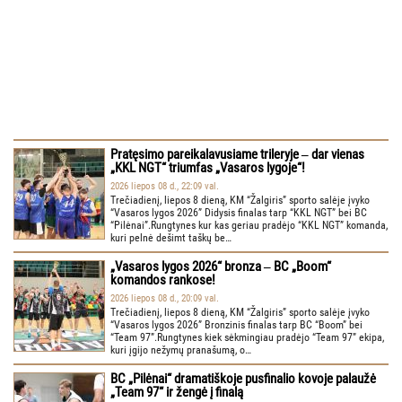
Pratęsimo pareikalavusiame trileryje ‒ dar vienas
„KKL NGT“ triumfas „Vasaros lygoje“!
2026 liepos 08 d., 22:09 val.
Trečiadienį, liepos 8 dieną, KM “Žalgiris” sporto salėje įvyko
“Vasaros lygos 2026” Didysis finalas tarp “KKL NGT” bei BC
“Pilėnai”.Rungtynes kur kas geriau pradėjo “KKL NGT” komanda,
kuri pelnė dešimt taškų be…
„Vasaros lygos 2026“ bronza ‒ BC „Boom“
komandos rankose!
2026 liepos 08 d., 20:09 val.
Trečiadienį, liepos 8 dieną, KM “Žalgiris” sporto salėje įvyko
“Vasaros lygos 2026” Bronzinis finalas tarp BC “Boom” bei
“Team 97”.Rungtynes kiek sėkmingiau pradėjo “Team 97” ekipa,
kuri įgijo nežymų pranašumą, o…
BC „Pilėnai“ dramatiškoje pusfinalio kovoje palaužė
„Team 97“ ir žengė į finalą