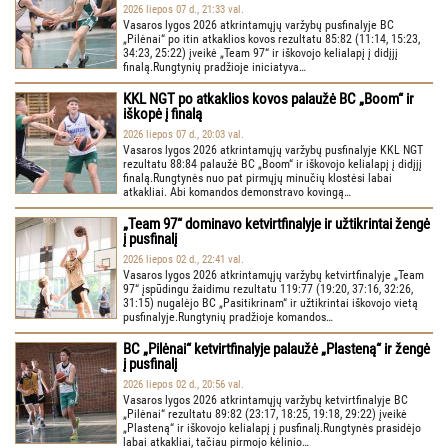
2026 liepos 07 d., 21:33 val.
Vasaros lygos 2026 atkrintamųjų varžybų pusfinalyje BC
„Pilėnai“ po itin atkaklios kovos rezultatu 85:82 (11:14, 15:23,
34:23, 25:22) įveikė „Team 97“ ir iškovojo kelialapį į didįjį
finalą.Rungtynių pradžioje iniciatyva…
KKL NGT po atkaklios kovos palaužė BC „Boom“ ir
iškopė į finalą
2026 liepos 07 d., 20:03 val.
Vasaros lygos 2026 atkrintamųjų varžybų pusfinalyje KKL NGT
rezultatu 88:84 palaužė BC „Boom“ ir iškovojo kelialapį į didįjį
finalą.Rungtynės nuo pat pirmųjų minučių klostėsi labai
atkakliai. Abi komandos demonstravo kovingą…
„Team 97“ dominavo ketvirtfinalyje ir užtikrintai žengė
į pusfinalį
2026 liepos 02 d., 22:41 val.
Vasaros lygos 2026 atkrintamųjų varžybų ketvirtfinalyje „Team
97“ įspūdingu žaidimu rezultatu 119:77 (19:20, 37:16, 32:26,
31:15) nugalėjo BC „Pasitikrinam“ ir užtikrintai iškovojo vietą
pusfinalyje.Rungtynių pradžioje komandos…
BC „Pilėnai“ ketvirtfinalyje palaužė „Plasteną“ ir žengė
į pusfinalį
2026 liepos 02 d., 20:56 val.
Vasaros lygos 2026 atkrintamųjų varžybų ketvirtfinalyje BC
„Pilėnai“ rezultatu 89:82 (23:17, 18:25, 19:18, 29:22) įveikė
„Plasteną“ ir iškovojo kelialapį į pusfinalį.Rungtynės prasidėjo
labai atkakliai, tačiau pirmojo kėlinio…