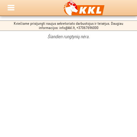
Kviečiame prisijungti naujus sekretoriato darbuotojus ir teisėjus. Daugiau
informacijos: info@kkl.lt, +37067696000
Šiandien rungtynių nėra.