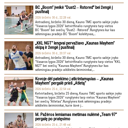
BC „Boom“ įveikė “Dust2 ‒ Rstored” bei žengė į
pusfinalį
2026 birželio 30 d., 22:28 val.
Antradienį, birželio 30 dieną, Kauno TMC sporto salėje įvyko
“Vasaros lygos 2026” ketvirtfinalio rungtynės tarp vietos
BC “Boom” bei svečių “Dust2 - Rstored”.Rungtynes kur kas
sėkmingiau pradėjo BC “Boom” kolektyvas,…
„KKL NGT“ lengvai pervažiavo „Kaunas Mayhem“
ekipą ir žengė į pusfinalį
2026 birželio 30 d., 20:37 val.
Antradienį, birželio 30 dieną, Kauno TMC sporto salėje įvyko
“Vasaros lygos 2026” ketvirtfinalio rungtynės tarp vietos “KKL
NGT” bei svečių “Kaunas Mayhem”.Rungtynes kur kas
sėkmingiau pradėjo aikštelės šeimininkai,…
Kovoje dėl patekimo į atkrintamąsias ‒ „Kaunas
Mayhem“ pergalė prieš „Atletą“
2026 birželio 25 d., 22:54 val.
Ketvirtadienį, birželio 25 dieną, Kauno TMC sporto salėje įvyko
“Vasaros lygos 2026” rungtynės tarp vietos “Kaunas Mayhem”
bei svečių “Atletas”.Rungtynes kiek sėkmingiau pradėjo
aikštelės šeimininkai, kurie šovė į…
M. Pažėros lemiamas metimas nulėmė „Team 97“
pergalę po pratęsimo
2026 birželio 25 d., 21:48 val.