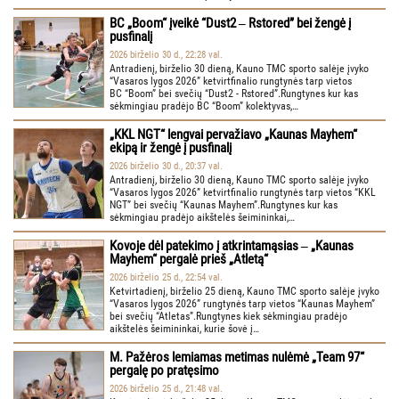
BC „Boom“ įveikė “Dust2 ‒ Rstored” bei žengė į
pusfinalį
2026 birželio 30 d., 22:28 val.
Antradienį, birželio 30 dieną, Kauno TMC sporto salėje įvyko
“Vasaros lygos 2026” ketvirtfinalio rungtynės tarp vietos
BC “Boom” bei svečių “Dust2 - Rstored”.Rungtynes kur kas
sėkmingiau pradėjo BC “Boom” kolektyvas,…
„KKL NGT“ lengvai pervažiavo „Kaunas Mayhem“
ekipą ir žengė į pusfinalį
2026 birželio 30 d., 20:37 val.
Antradienį, birželio 30 dieną, Kauno TMC sporto salėje įvyko
“Vasaros lygos 2026” ketvirtfinalio rungtynės tarp vietos “KKL
NGT” bei svečių “Kaunas Mayhem”.Rungtynes kur kas
sėkmingiau pradėjo aikštelės šeimininkai,…
Kovoje dėl patekimo į atkrintamąsias ‒ „Kaunas
Mayhem“ pergalė prieš „Atletą“
2026 birželio 25 d., 22:54 val.
Ketvirtadienį, birželio 25 dieną, Kauno TMC sporto salėje įvyko
“Vasaros lygos 2026” rungtynės tarp vietos “Kaunas Mayhem”
bei svečių “Atletas”.Rungtynes kiek sėkmingiau pradėjo
aikštelės šeimininkai, kurie šovė į…
M. Pažėros lemiamas metimas nulėmė „Team 97“
pergalę po pratęsimo
2026 birželio 25 d., 21:48 val.