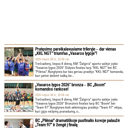
Pratęsimo pareikalavusiame trileryje ‒ dar vienas
„KKL NGT“ triumfas „Vasaros lygoje“!
2026 liepos 08 d., 22:09 val.
Trečiadienį, liepos 8 dieną, KM “Žalgiris” sporto salėje įvyko
“Vasaros lygos 2026” Didysis finalas tarp “KKL NGT” bei BC
“Pilėnai”.Rungtynes kur kas geriau pradėjo “KKL NGT” komanda,
kuri pelnė dešimt taškų be…
„Vasaros lygos 2026“ bronza ‒ BC „Boom“
komandos rankose!
2026 liepos 08 d., 20:09 val.
Trečiadienį, liepos 8 dieną, KM “Žalgiris” sporto salėje įvyko
“Vasaros lygos 2026” Bronzinis finalas tarp BC “Boom” bei
“Team 97”.Rungtynes kiek sėkmingiau pradėjo “Team 97” ekipa,
kuri įgijo nežymų pranašumą, o…
BC „Pilėnai“ dramatiškoje pusfinalio kovoje palaužė
„Team 97“ ir žengė į finalą