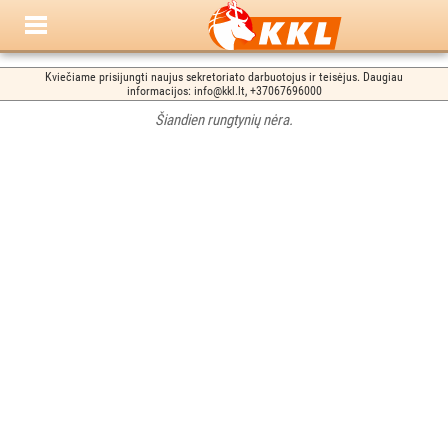
Kviečiame prisijungti naujus sekretoriato darbuotojus ir teisėjus. Daugiau
informacijos: info@kkl.lt, +37067696000
Šiandien rungtynių nėra.