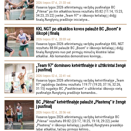
2026 liepos 07 d., 21:33 val.
Vasaros lygos 2026 atkrintamųjų varžybų pusfinalyje BC
„Pilėnai“ po itin atkaklios kovos rezultatu 85:82 (11:14, 15:23,
34:23, 25:22) įveikė „Team 97“ ir iškovojo kelialapį į didįjį
finalą.Rungtynių pradžioje iniciatyva…
KKL NGT po atkaklios kovos palaužė BC „Boom“ ir
iškopė į finalą
2026 liepos 07 d., 20:03 val.
Vasaros lygos 2026 atkrintamųjų varžybų pusfinalyje KKL NGT
rezultatu 88:84 palaužė BC „Boom“ ir iškovojo kelialapį į didįjį
finalą.Rungtynės nuo pat pirmųjų minučių klostėsi labai
atkakliai. Abi komandos demonstravo kovingą…
„Team 97“ dominavo ketvirtfinalyje ir užtikrintai žengė
į pusfinalį
2026 liepos 02 d., 22:41 val.
Vasaros lygos 2026 atkrintamųjų varžybų ketvirtfinalyje „Team
97“ įspūdingu žaidimu rezultatu 119:77 (19:20, 37:16, 32:26,
31:15) nugalėjo BC „Pasitikrinam“ ir užtikrintai iškovojo vietą
pusfinalyje.Rungtynių pradžioje komandos…
BC „Pilėnai“ ketvirtfinalyje palaužė „Plasteną“ ir žengė
į pusfinalį
2026 liepos 02 d., 20:56 val.
Vasaros lygos 2026 atkrintamųjų varžybų ketvirtfinalyje BC
„Pilėnai“ rezultatu 89:82 (23:17, 18:25, 19:18, 29:22) įveikė
„Plasteną“ ir iškovojo kelialapį į pusfinalį.Rungtynės prasidėjo
labai atkakliai, tačiau pirmojo kėlinio…