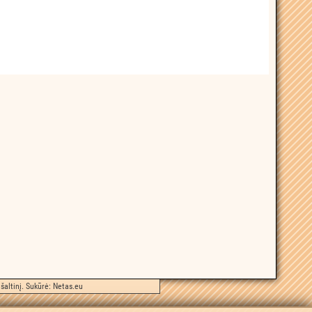
šaltinį. Sukūrė:
Netas.eu