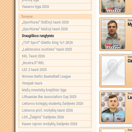
Vasaros lyga 2026
Turnyrai
Sta
„Sportturas“ Didžioji taurė 2026
My
„Sportturas“ Mažoji taurė 2026
Draugiškos rungtynės
„TOP Sport“ Ghetto King 1x1 2K26
„Laikinosios sostinės“ taurė 2025
KKL Taurė 2026
Sta
Gi
„Nostra.lt“-RKL
LEZ 2 taurė 2025
Women Baltic Basketball League
Venipak taurė
Mažų miestelių krepšinio lyga
Sta
Lithuanian Bar Association Cup 2025
La
Lietuvos kolegijų studentų žaidynės 2026
Lietuvos prof. mokyklų taurė 2026
LSD „Žalgiris“ žaidynės 2026
Kauno rajono mokyklų žaidynės 2026
Sta