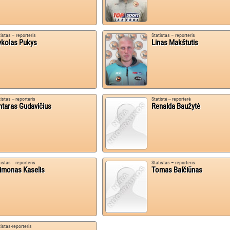
tistas – reporteris
Statistas – reporteris
kolas Pukys
Linas Makštutis
tistas ‒ reporteris
Statistė ‒ reporterė
ntaras Gudavičius
Renalda Baužytė
tistas ‒ reporteris
Statistas – reporteris
imonas Kaselis
Tomas Balčiūnas
tistas-reporteris