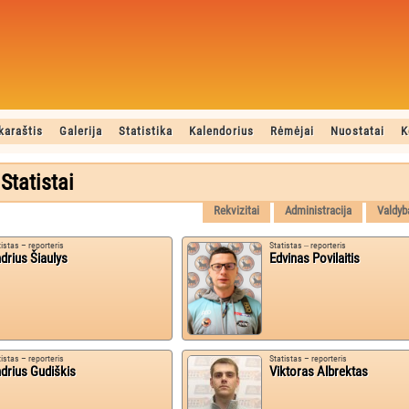
karaštis
Galerija
Statistika
Kalendorius
Rėmėjai
Nuostatai
K
Statistai
Rekvizitai
Administracija
Valdyb
tistas – reporteris
Statistas ‒ reporteris
drius Šiaulys
Edvinas Povilaitis
tistas – reporteris
Statistas – reporteris
drius Gudiškis
Viktoras Albrektas