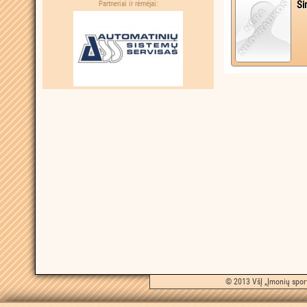
Si
Partneriai ir rėmėjai:
© 2013 VšĮ „Įmonių sport