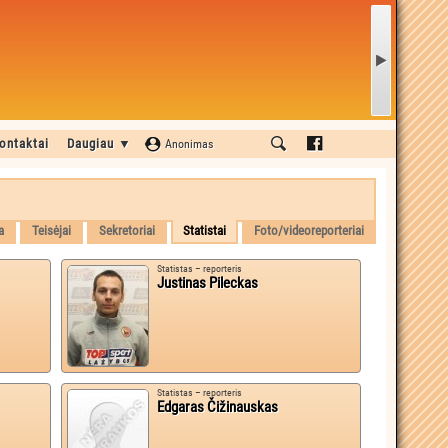
ontaktai
Daugiau ▼
Anonimas
a
Teisėjai
Sekretoriai
Statistai
Foto/videoreporteriai
Statistas – reporteris
Justinas Pileckas
Statistas – reporteris
Edgaras Čižinauskas