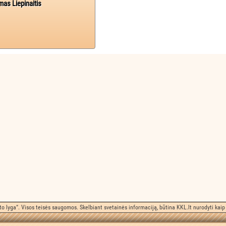
mas Liepinaitis
o lyga“. Visos teisės saugomos. Skelbiant svetainės informaciją, būtina KKL.lt nurodyti kaip 