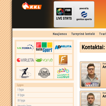
Naujienos
Turnyrinė lentelė
Tvar
Kontaktai: 
Sta
An
Lygos
I lyga
Sta
II lyga
An
III lyga
Įmonių lyga