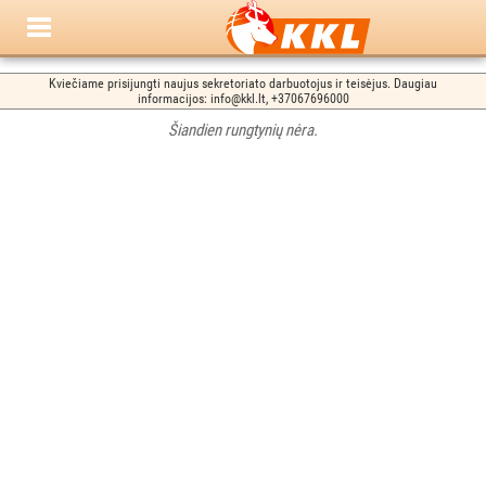
Kviečiame prisijungti naujus sekretoriato darbuotojus ir teisėjus. Daugiau
informacijos: info@kkl.lt, +37067696000
Šiandien rungtynių nėra.