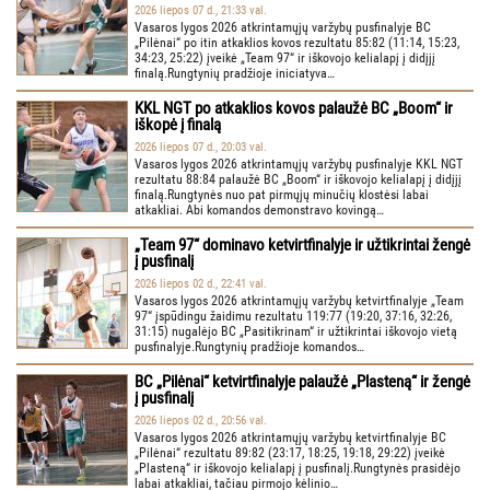
2026 liepos 07 d., 21:33 val.
Vasaros lygos 2026 atkrintamųjų varžybų pusfinalyje BC
„Pilėnai“ po itin atkaklios kovos rezultatu 85:82 (11:14, 15:23,
34:23, 25:22) įveikė „Team 97“ ir iškovojo kelialapį į didįjį
finalą.Rungtynių pradžioje iniciatyva…
KKL NGT po atkaklios kovos palaužė BC „Boom“ ir
iškopė į finalą
2026 liepos 07 d., 20:03 val.
Vasaros lygos 2026 atkrintamųjų varžybų pusfinalyje KKL NGT
rezultatu 88:84 palaužė BC „Boom“ ir iškovojo kelialapį į didįjį
finalą.Rungtynės nuo pat pirmųjų minučių klostėsi labai
atkakliai. Abi komandos demonstravo kovingą…
„Team 97“ dominavo ketvirtfinalyje ir užtikrintai žengė
į pusfinalį
2026 liepos 02 d., 22:41 val.
Vasaros lygos 2026 atkrintamųjų varžybų ketvirtfinalyje „Team
97“ įspūdingu žaidimu rezultatu 119:77 (19:20, 37:16, 32:26,
31:15) nugalėjo BC „Pasitikrinam“ ir užtikrintai iškovojo vietą
pusfinalyje.Rungtynių pradžioje komandos…
BC „Pilėnai“ ketvirtfinalyje palaužė „Plasteną“ ir žengė
į pusfinalį
2026 liepos 02 d., 20:56 val.
Vasaros lygos 2026 atkrintamųjų varžybų ketvirtfinalyje BC
„Pilėnai“ rezultatu 89:82 (23:17, 18:25, 19:18, 29:22) įveikė
„Plasteną“ ir iškovojo kelialapį į pusfinalį.Rungtynės prasidėjo
labai atkakliai, tačiau pirmojo kėlinio…