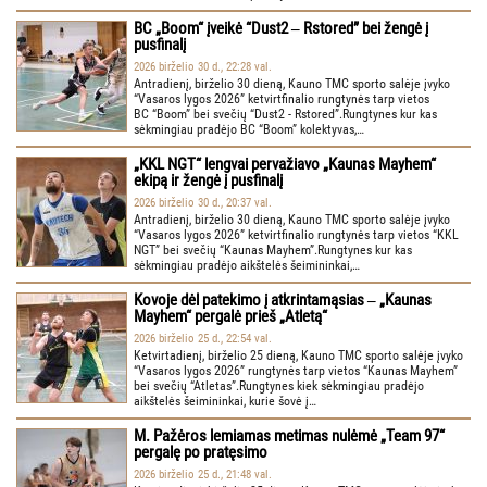
BC „Boom“ įveikė “Dust2 ‒ Rstored” bei žengė į
pusfinalį
2026 birželio 30 d., 22:28 val.
Antradienį, birželio 30 dieną, Kauno TMC sporto salėje įvyko
“Vasaros lygos 2026” ketvirtfinalio rungtynės tarp vietos
BC “Boom” bei svečių “Dust2 - Rstored”.Rungtynes kur kas
sėkmingiau pradėjo BC “Boom” kolektyvas,…
„KKL NGT“ lengvai pervažiavo „Kaunas Mayhem“
ekipą ir žengė į pusfinalį
2026 birželio 30 d., 20:37 val.
Antradienį, birželio 30 dieną, Kauno TMC sporto salėje įvyko
“Vasaros lygos 2026” ketvirtfinalio rungtynės tarp vietos “KKL
NGT” bei svečių “Kaunas Mayhem”.Rungtynes kur kas
sėkmingiau pradėjo aikštelės šeimininkai,…
Kovoje dėl patekimo į atkrintamąsias ‒ „Kaunas
Mayhem“ pergalė prieš „Atletą“
2026 birželio 25 d., 22:54 val.
Ketvirtadienį, birželio 25 dieną, Kauno TMC sporto salėje įvyko
“Vasaros lygos 2026” rungtynės tarp vietos “Kaunas Mayhem”
bei svečių “Atletas”.Rungtynes kiek sėkmingiau pradėjo
aikštelės šeimininkai, kurie šovė į…
M. Pažėros lemiamas metimas nulėmė „Team 97“
pergalę po pratęsimo
2026 birželio 25 d., 21:48 val.