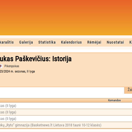
karaštis
Galerija
Statistika
Kalendorius
Rėmėjai
Nuostatai
K
ukas Paškevičius: Istorija
Pikenpokas
23/2024 m. sezonas, II lyga
Ža
Komandos
as (II lyga)
as (II lyga)
as (II lyga)
nkų „Ryto“ gimnazija (Basketnews.lt Lietuva 2018 taurė 10-12 klasės)