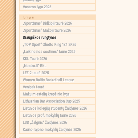
Vasaros lyga 2026
Turnyrai
„Sportturas“ Didžioji taurė 2026
„Sportturas“ Mažoji taurė 2026
Draugiškos rungtynės
„TOP Sport“ Ghetto King 1x1 2K26
„Laikinosios sostinės“ taurė 2025
KKL Taurė 2026
„Nostra.lt“-RKL
LEZ 2 taurė 2025
Women Baltic Basketball League
Venipak taurė
Mažų miestelių krepšinio lyga
Lithuanian Bar Association Cup 2025
Lietuvos kolegijų studentų žaidynės 2026
Lietuvos prof. mokyklų taurė 2026
LSD „Žalgiris“ žaidynės 2026
Kauno rajono mokyklų žaidynės 2026