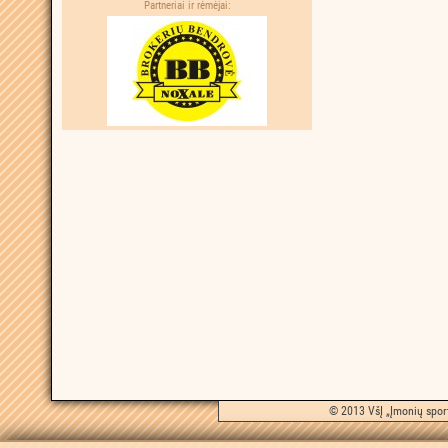
Partneriai ir rėmėjai:
© 2013 VšĮ „Įmonių sport