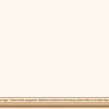
o lyga“. Visos teisės saugomos. Skelbiant svetainės informaciją, būtina KKL.lt nurodyti kaip 