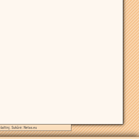
šaltinį. Sukūrė:
Netas.eu