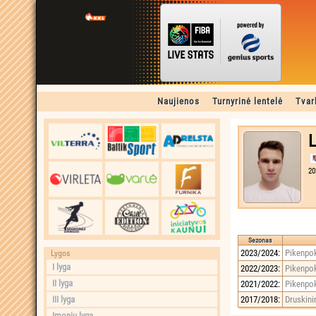
Naujienos
Turnyrinė lentelė
Tvar
L
20
Sezonas
2023/2024:
Pikenpok
Lygos
I lyga
2022/2023:
Pikenpok
II lyga
2021/2022:
Pikenpok
III lyga
2017/2018:
Druskini
Įmonių lyga