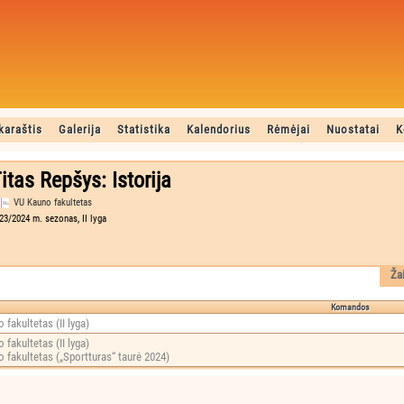
karaštis
Galerija
Statistika
Kalendorius
Rėmėjai
Nuostatai
K
itas Repšys: Istorija
VU Kauno fakultetas
23/2024 m. sezonas, II lyga
Ža
Komandos
 fakultetas (II lyga)
 fakultetas (II lyga)
 fakultetas („Sportturas“ taurė 2024)