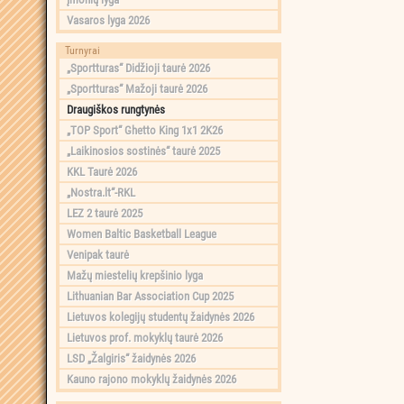
Vasaros lyga 2026
Turnyrai
„Sportturas“ Didžioji taurė 2026
„Sportturas“ Mažoji taurė 2026
Draugiškos rungtynės
„TOP Sport“ Ghetto King 1x1 2K26
„Laikinosios sostinės“ taurė 2025
KKL Taurė 2026
„Nostra.lt“-RKL
LEZ 2 taurė 2025
Women Baltic Basketball League
Venipak taurė
Mažų miestelių krepšinio lyga
Lithuanian Bar Association Cup 2025
Lietuvos kolegijų studentų žaidynės 2026
Lietuvos prof. mokyklų taurė 2026
LSD „Žalgiris“ žaidynės 2026
Kauno rajono mokyklų žaidynės 2026