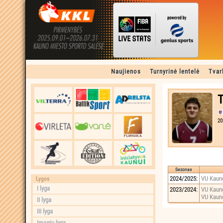
Naujienos
Turnyrinė lentelė
Tvar
T
20
Sezonas
2024/2025:
VU Kauno
Lygos
I lyga
2023/2024:
VU Kauno
VU Kauno
II lyga
III lyga
Įmonių lyga