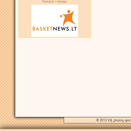
Partneriai ir rėmėjai:
© 2013 VšĮ „Įmonių sport