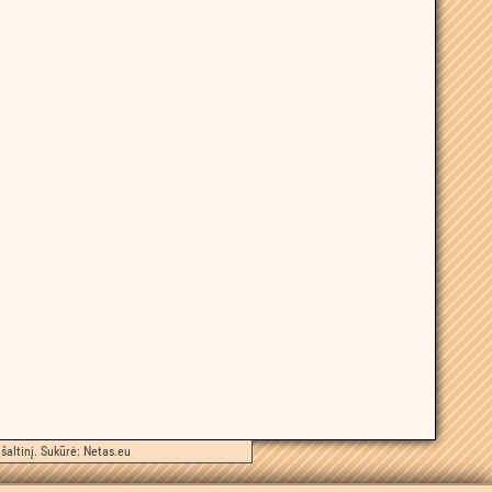
šaltinį. Sukūrė:
Netas.eu