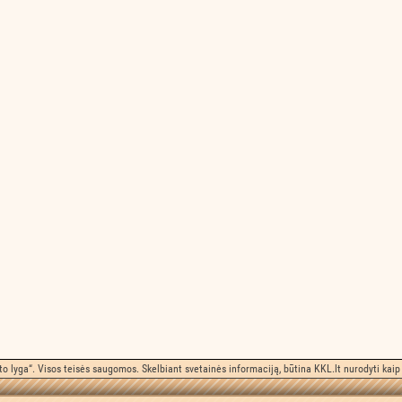
o lyga“. Visos teisės saugomos. Skelbiant svetainės informaciją, būtina KKL.lt nurodyti kaip 