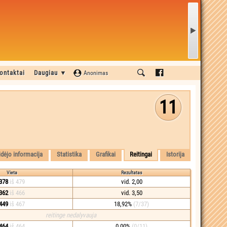
ontaktai
Daugiau ▼
Anonimas
11
idėjo informacija
Statistika
Grafikai
Reitingai
Istorija
Vieta
Rezultatas
378
iš 479
vid. 2,00
362
iš 466
vid. 3,50
449
iš 467
18,92%
(7/37)
reitinge nedalyvauja
464
iš 464
0,00%
(0/11)