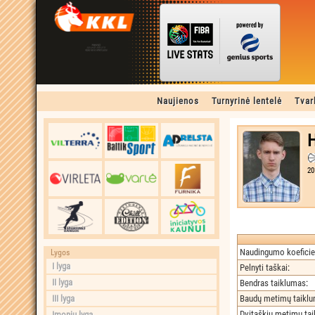
Naujienos
Turnyrinė lentelė
Tvar
H
20
Naudingumo koeficie
Lygos
I lyga
Pelnyti taškai
:
II lyga
Bendras taiklumas
:
III lyga
Baudų metimų taikl
Dvitaškių metimų ta
Įmonių lyga