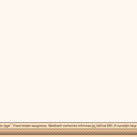
o lyga“. Visos teisės saugomos. Skelbiant svetainės informaciją, būtina KKL.lt nurodyti kaip 