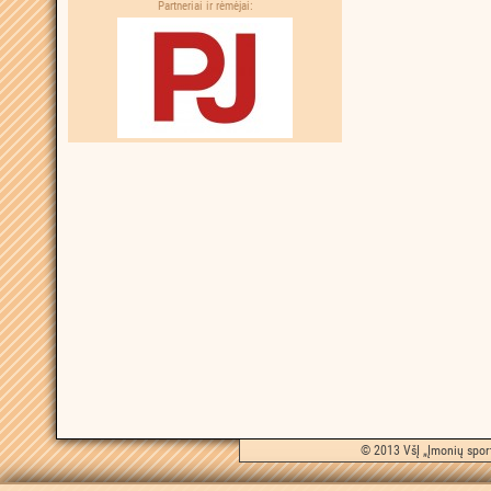
Partneriai ir rėmėjai:
© 2013 VšĮ „Įmonių sport