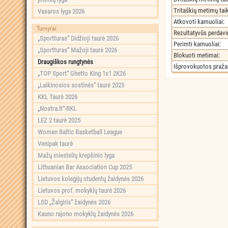
Tritaškių metimų ta
Vasaros lyga 2026
Atkovoti kamuoliai
:
Turnyrai
Rezultatyvūs perdav
„Sportturas“ Didžioji taurė 2026
Perimti kamuoliai
:
„Sportturas“ Mažoji taurė 2026
Blokuoti metimai
:
Draugiškos rungtynės
Išprovokuotos praž
„TOP Sport“ Ghetto King 1x1 2K26
„Laikinosios sostinės“ taurė 2025
KKL Taurė 2026
„Nostra.lt“-RKL
LEZ 2 taurė 2025
Women Baltic Basketball League
Venipak taurė
Mažų miestelių krepšinio lyga
Lithuanian Bar Association Cup 2025
Lietuvos kolegijų studentų žaidynės 2026
Lietuvos prof. mokyklų taurė 2026
LSD „Žalgiris“ žaidynės 2026
Kauno rajono mokyklų žaidynės 2026