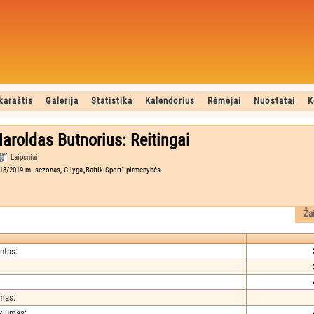
karaštis
Galerija
Statistika
Kalendorius
Rėmėjai
Nuostatai
K
aroldas Butnorius: Reitingai
Laipsniai
18/2019 m. sezonas, C lyga„Baltik Sport“ pirmenybės
Ža
ntas
:
umas
:
iklumas
: