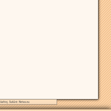
šaltinį. Sukūrė:
Netas.eu