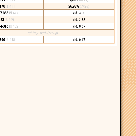
176
iš 411
26,92%
(7/26)
7-338
iš 477
vid. 3,00
83
iš 449
vid. 2,83
4-316
iš 452
vid. 0,67
reitinge nedalyvauja
366
iš 448
vid. 0,67