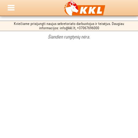
Kviečiame prisijungti naujus sekretoriato darbuotojus ir teisėjus. Daugiau
informacijos: info@kkl.lt, +37067696000
Šiandien rungtynių nėra.