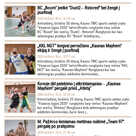
BC „Boom“ įveikė “Dust2 ‒ Rstored” bei žengė į
pusfinalį
2026 birželio 30 d., 22:28 val.
Antradienį, birželio 30 dieną, Kauno TMC sporto salėje įvyko
“Vasaros lygos 2026” ketvirtfinalio rungtynės tarp vietos
BC “Boom” bei svečių “Dust2 - Rstored”.Rungtynes kur kas
sėkmingiau pradėjo BC “Boom” kolektyvas,…
„KKL NGT“ lengvai pervažiavo „Kaunas Mayhem“
ekipą ir žengė į pusfinalį
2026 birželio 30 d., 20:37 val.
Antradienį, birželio 30 dieną, Kauno TMC sporto salėje įvyko
“Vasaros lygos 2026” ketvirtfinalio rungtynės tarp vietos “KKL
NGT” bei svečių “Kaunas Mayhem”.Rungtynes kur kas
sėkmingiau pradėjo aikštelės šeimininkai,…
Kovoje dėl patekimo į atkrintamąsias ‒ „Kaunas
Mayhem“ pergalė prieš „Atletą“
2026 birželio 25 d., 22:54 val.
Ketvirtadienį, birželio 25 dieną, Kauno TMC sporto salėje įvyko
“Vasaros lygos 2026” rungtynės tarp vietos “Kaunas Mayhem”
bei svečių “Atletas”.Rungtynes kiek sėkmingiau pradėjo
aikštelės šeimininkai, kurie šovė į…
M. Pažėros lemiamas metimas nulėmė „Team 97“
pergalę po pratęsimo
2026 birželio 25 d., 21:48 val.