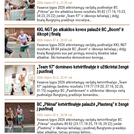
2026 liepos 07 d., 21:33 val.
Vasaros lygos 2026 atkrintamųjų varžybų pusfinalyje BC
„Pilėnai“ po itin atkaklios kovos rezultatu 85:82 (11:14, 15:23,
34:23, 25:22) įveikė „Team 97“ ir iškovojo kelialapį į didįjį
finalą.Rungtynių pradžioje iniciatyva…
KKL NGT po atkaklios kovos palaužė BC „Boom“ ir
iškopė į finalą
2026 liepos 07 d., 20:03 val.
Vasaros lygos 2026 atkrintamųjų varžybų pusfinalyje KKL NGT
rezultatu 88:84 palaužė BC „Boom“ ir iškovojo kelialapį į didįjį
finalą.Rungtynės nuo pat pirmųjų minučių klostėsi labai
atkakliai. Abi komandos demonstravo kovingą…
„Team 97“ dominavo ketvirtfinalyje ir užtikrintai žengė
į pusfinalį
2026 liepos 02 d., 22:41 val.
Vasaros lygos 2026 atkrintamųjų varžybų ketvirtfinalyje „Team
97“ įspūdingu žaidimu rezultatu 119:77 (19:20, 37:16, 32:26,
31:15) nugalėjo BC „Pasitikrinam“ ir užtikrintai iškovojo vietą
pusfinalyje.Rungtynių pradžioje komandos…
BC „Pilėnai“ ketvirtfinalyje palaužė „Plasteną“ ir žengė
į pusfinalį
2026 liepos 02 d., 20:56 val.
Vasaros lygos 2026 atkrintamųjų varžybų ketvirtfinalyje BC
„Pilėnai“ rezultatu 89:82 (23:17, 18:25, 19:18, 29:22) įveikė
„Plasteną“ ir iškovojo kelialapį į pusfinalį.Rungtynės prasidėjo
labai atkakliai, tačiau pirmojo kėlinio…