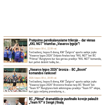
Pratęsimo pareikalavusiame trileryje ‒ dar vienas
„KKL NGT“ triumfas „Vasaros lygoje“!
2026 liepos 08 d., 22:09 val.
Trečiadienį, liepos 8 dieną, KM “Žalgiris” sporto salėje įvyko
“Vasaros lygos 2026” Didysis finalas tarp “KKL NGT” bei BC
“Pilėnai”.Rungtynes kur kas geriau pradėjo “KKL NGT” komanda,
kuri pelnė dešimt taškų be…
„Vasaros lygos 2026“ bronza ‒ BC „Boom“
komandos rankose!
2026 liepos 08 d., 20:09 val.
Trečiadienį, liepos 8 dieną, KM “Žalgiris” sporto salėje įvyko
“Vasaros lygos 2026” Bronzinis finalas tarp BC “Boom” bei
“Team 97”.Rungtynes kiek sėkmingiau pradėjo “Team 97” ekipa,
kuri įgijo nežymų pranašumą, o…
BC „Pilėnai“ dramatiškoje pusfinalio kovoje palaužė
„Team 97“ ir žengė į finalą