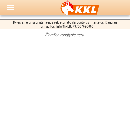
Kviečiame prisijungti naujus sekretoriato darbuotojus ir teisėjus. Daugiau
informacijos: info@kkl.lt, +37067696000
Šiandien rungtynių nėra.