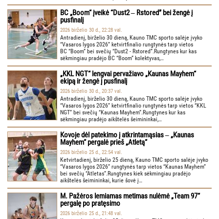
BC „Boom“ įveikė “Dust2 ‒ Rstored” bei žengė į
pusfinalį
2026 birželio 30 d., 22:28 val.
Antradienį, birželio 30 dieną, Kauno TMC sporto salėje įvyko
“Vasaros lygos 2026” ketvirtfinalio rungtynės tarp vietos
BC “Boom” bei svečių “Dust2 - Rstored”.Rungtynes kur kas
sėkmingiau pradėjo BC “Boom” kolektyvas,…
„KKL NGT“ lengvai pervažiavo „Kaunas Mayhem“
ekipą ir žengė į pusfinalį
2026 birželio 30 d., 20:37 val.
Antradienį, birželio 30 dieną, Kauno TMC sporto salėje įvyko
“Vasaros lygos 2026” ketvirtfinalio rungtynės tarp vietos “KKL
NGT” bei svečių “Kaunas Mayhem”.Rungtynes kur kas
sėkmingiau pradėjo aikštelės šeimininkai,…
Kovoje dėl patekimo į atkrintamąsias ‒ „Kaunas
Mayhem“ pergalė prieš „Atletą“
2026 birželio 25 d., 22:54 val.
Ketvirtadienį, birželio 25 dieną, Kauno TMC sporto salėje įvyko
“Vasaros lygos 2026” rungtynės tarp vietos “Kaunas Mayhem”
bei svečių “Atletas”.Rungtynes kiek sėkmingiau pradėjo
aikštelės šeimininkai, kurie šovė į…
M. Pažėros lemiamas metimas nulėmė „Team 97“
pergalę po pratęsimo
2026 birželio 25 d., 21:48 val.