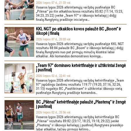
2026 liepos 07 d., 21:33 val.
Vasaros lygos 2026 atkrintamųjų varžybų pusfinalyje BC
„Pilėnai“ po itin atkaklios kovos rezultatu 85:82 (11:14, 15:23,
34:23, 25:22) įveikė „Team 97“ ir iškovojo kelialapį į didįjį
finalą.Rungtynių pradžioje iniciatyva…
KKL NGT po atkaklios kovos palaužė BC „Boom“ ir
iškopė į finalą
2026 liepos 07 d., 20:03 val.
Vasaros lygos 2026 atkrintamųjų varžybų pusfinalyje KKL NGT
rezultatu 88:84 palaužė BC „Boom“ ir iškovojo kelialapį į didįjį
finalą.Rungtynės nuo pat pirmųjų minučių klostėsi labai
atkakliai. Abi komandos demonstravo kovingą…
„Team 97“ dominavo ketvirtfinalyje ir užtikrintai žengė
į pusfinalį
2026 liepos 02 d., 22:41 val.
Vasaros lygos 2026 atkrintamųjų varžybų ketvirtfinalyje „Team
97“ įspūdingu žaidimu rezultatu 119:77 (19:20, 37:16, 32:26,
31:15) nugalėjo BC „Pasitikrinam“ ir užtikrintai iškovojo vietą
pusfinalyje.Rungtynių pradžioje komandos…
BC „Pilėnai“ ketvirtfinalyje palaužė „Plasteną“ ir žengė
į pusfinalį
2026 liepos 02 d., 20:56 val.
Vasaros lygos 2026 atkrintamųjų varžybų ketvirtfinalyje BC
„Pilėnai“ rezultatu 89:82 (23:17, 18:25, 19:18, 29:22) įveikė
„Plasteną“ ir iškovojo kelialapį į pusfinalį.Rungtynės prasidėjo
labai atkakliai, tačiau pirmojo kėlinio…