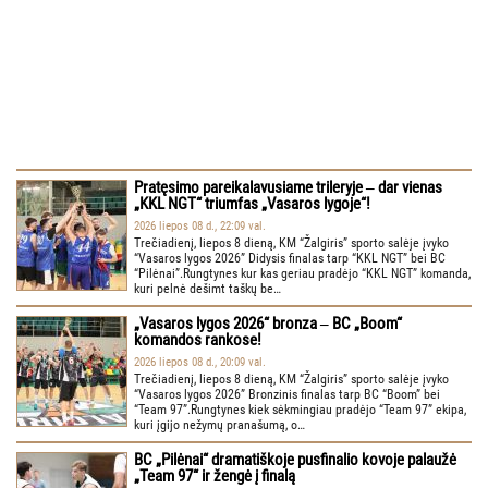
Pratęsimo pareikalavusiame trileryje ‒ dar vienas
„KKL NGT“ triumfas „Vasaros lygoje“!
2026 liepos 08 d., 22:09 val.
Trečiadienį, liepos 8 dieną, KM “Žalgiris” sporto salėje įvyko
“Vasaros lygos 2026” Didysis finalas tarp “KKL NGT” bei BC
“Pilėnai”.Rungtynes kur kas geriau pradėjo “KKL NGT” komanda,
kuri pelnė dešimt taškų be…
„Vasaros lygos 2026“ bronza ‒ BC „Boom“
komandos rankose!
2026 liepos 08 d., 20:09 val.
Trečiadienį, liepos 8 dieną, KM “Žalgiris” sporto salėje įvyko
“Vasaros lygos 2026” Bronzinis finalas tarp BC “Boom” bei
“Team 97”.Rungtynes kiek sėkmingiau pradėjo “Team 97” ekipa,
kuri įgijo nežymų pranašumą, o…
BC „Pilėnai“ dramatiškoje pusfinalio kovoje palaužė
„Team 97“ ir žengė į finalą