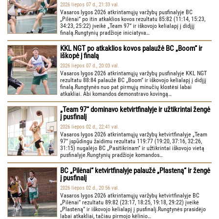
2026 liepos 07 d., 21:33 val.
Vasaros lygos 2026 atkrintamųjų varžybų pusfinalyje BC
„Pilėnai“ po itin atkaklios kovos rezultatu 85:82 (11:14, 15:23,
34:23, 25:22) įveikė „Team 97“ ir iškovojo kelialapį į didįjį
finalą.Rungtynių pradžioje iniciatyva…
KKL NGT po atkaklios kovos palaužė BC „Boom“ ir
iškopė į finalą
2026 liepos 07 d., 20:03 val.
Vasaros lygos 2026 atkrintamųjų varžybų pusfinalyje KKL NGT
rezultatu 88:84 palaužė BC „Boom“ ir iškovojo kelialapį į didįjį
finalą.Rungtynės nuo pat pirmųjų minučių klostėsi labai
atkakliai. Abi komandos demonstravo kovingą…
„Team 97“ dominavo ketvirtfinalyje ir užtikrintai žengė
į pusfinalį
2026 liepos 02 d., 22:41 val.
Vasaros lygos 2026 atkrintamųjų varžybų ketvirtfinalyje „Team
97“ įspūdingu žaidimu rezultatu 119:77 (19:20, 37:16, 32:26,
31:15) nugalėjo BC „Pasitikrinam“ ir užtikrintai iškovojo vietą
pusfinalyje.Rungtynių pradžioje komandos…
BC „Pilėnai“ ketvirtfinalyje palaužė „Plasteną“ ir žengė
į pusfinalį
2026 liepos 02 d., 20:56 val.
Vasaros lygos 2026 atkrintamųjų varžybų ketvirtfinalyje BC
„Pilėnai“ rezultatu 89:82 (23:17, 18:25, 19:18, 29:22) įveikė
„Plasteną“ ir iškovojo kelialapį į pusfinalį.Rungtynės prasidėjo
labai atkakliai, tačiau pirmojo kėlinio…