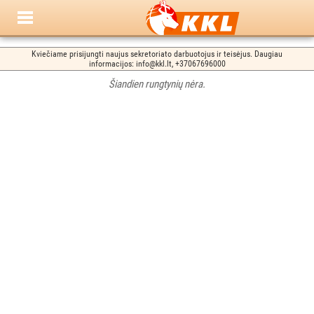
Kviečiame prisijungti naujus sekretoriato darbuotojus ir teisėjus. Daugiau
informacijos: info@kkl.lt, +37067696000
Šiandien rungtynių nėra.