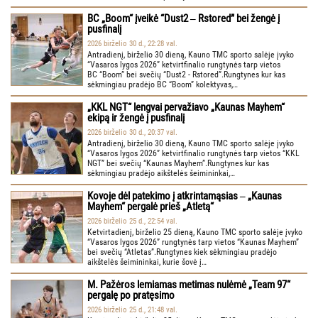
BC „Boom“ įveikė “Dust2 ‒ Rstored” bei žengė į
pusfinalį
2026 birželio 30 d., 22:28 val.
Antradienį, birželio 30 dieną, Kauno TMC sporto salėje įvyko
“Vasaros lygos 2026” ketvirtfinalio rungtynės tarp vietos
BC “Boom” bei svečių “Dust2 - Rstored”.Rungtynes kur kas
sėkmingiau pradėjo BC “Boom” kolektyvas,…
„KKL NGT“ lengvai pervažiavo „Kaunas Mayhem“
ekipą ir žengė į pusfinalį
2026 birželio 30 d., 20:37 val.
Antradienį, birželio 30 dieną, Kauno TMC sporto salėje įvyko
“Vasaros lygos 2026” ketvirtfinalio rungtynės tarp vietos “KKL
NGT” bei svečių “Kaunas Mayhem”.Rungtynes kur kas
sėkmingiau pradėjo aikštelės šeimininkai,…
Kovoje dėl patekimo į atkrintamąsias ‒ „Kaunas
Mayhem“ pergalė prieš „Atletą“
2026 birželio 25 d., 22:54 val.
Ketvirtadienį, birželio 25 dieną, Kauno TMC sporto salėje įvyko
“Vasaros lygos 2026” rungtynės tarp vietos “Kaunas Mayhem”
bei svečių “Atletas”.Rungtynes kiek sėkmingiau pradėjo
aikštelės šeimininkai, kurie šovė į…
M. Pažėros lemiamas metimas nulėmė „Team 97“
pergalę po pratęsimo
2026 birželio 25 d., 21:48 val.