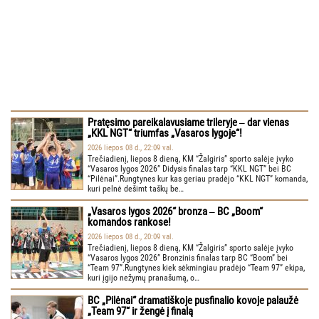
Pratęsimo pareikalavusiame trileryje ‒ dar vienas
„KKL NGT“ triumfas „Vasaros lygoje“!
2026 liepos 08 d., 22:09 val.
Trečiadienį, liepos 8 dieną, KM “Žalgiris” sporto salėje įvyko
“Vasaros lygos 2026” Didysis finalas tarp “KKL NGT” bei BC
“Pilėnai”.Rungtynes kur kas geriau pradėjo “KKL NGT” komanda,
kuri pelnė dešimt taškų be…
„Vasaros lygos 2026“ bronza ‒ BC „Boom“
komandos rankose!
2026 liepos 08 d., 20:09 val.
Trečiadienį, liepos 8 dieną, KM “Žalgiris” sporto salėje įvyko
“Vasaros lygos 2026” Bronzinis finalas tarp BC “Boom” bei
“Team 97”.Rungtynes kiek sėkmingiau pradėjo “Team 97” ekipa,
kuri įgijo nežymų pranašumą, o…
BC „Pilėnai“ dramatiškoje pusfinalio kovoje palaužė
„Team 97“ ir žengė į finalą