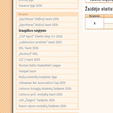
Vasaros lyga 2026
Žaidėjo statis
Turnyrai
Rungtynės
„Sportturas“ Didžioji taurė 2026
8
„Sportturas“ Mažoji taurė 2026
Draugiškos rungtynės
„TOP Sport“ Ghetto King 1x1 2K26
„Laikinosios sostinės“ taurė 2025
KKL Taurė 2026
„Nostra.lt“-RKL
LEZ 2 taurė 2025
Women Baltic Basketball League
Venipak taurė
Mažų miestelių krepšinio lyga
Lithuanian Bar Association Cup 2025
Lietuvos kolegijų studentų žaidynės 2026
Lietuvos prof. mokyklų taurė 2026
LSD „Žalgiris“ žaidynės 2026
Kauno rajono mokyklų žaidynės 2026