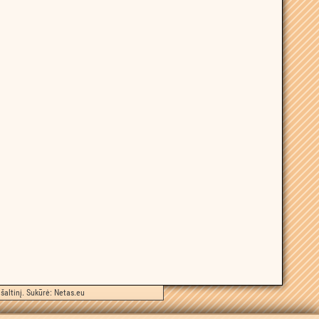
šaltinį. Sukūrė:
Netas.eu