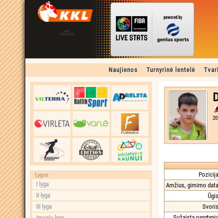
Naujienos
Turnyrinė lentelė
Tvar
D
20
Pozicija
Lygos
I lyga
Amžius, gimimo data
II lyga
Ūgis
III lyga
Svoris
Sužaista rungtynių
Įmonių lyga