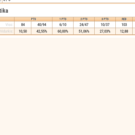
tika
PTS
1 PTS
2 PTS
3 PTS
REB
Viso:
84
40/94
6/10
24/47
10/37
103
Vidurkis:
10,50
42,55%
60,00%
51,06%
27,03%
12,88