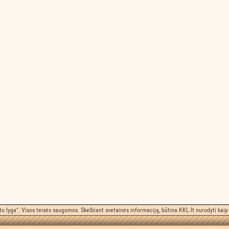
o lyga“. Visos teisės saugomos. Skelbiant svetainės informaciją, būtina KKL.lt nurodyti kaip 