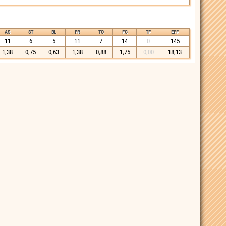
AS
ST
BL
FR
TO
FC
TF
EFF
11
6
5
11
7
14
0
145
1,38
0,75
0,63
1,38
0,88
1,75
0,00
18,13