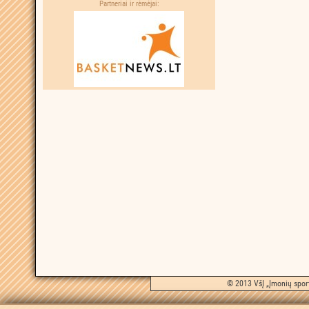
Partneriai ir rėmėjai:
© 2013 VšĮ „Įmonių sport