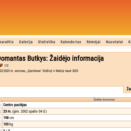
karaštis
Galerija
Statistika
Kalendorius
Rėmėjai
Nuostatai
K
omantas Butkys: Žaidėjo informacija
ICE
22/2023 m. sezonas, „Sportturas“ Didžioji ir Mažoji taurė 2023
Ža
Žaidėjo duomenys
:
Centro puolėjas
:
23 m.
(gim. 2002 spalio 04 d.)
:
198
cm
:
103
kg
:
8 / 8