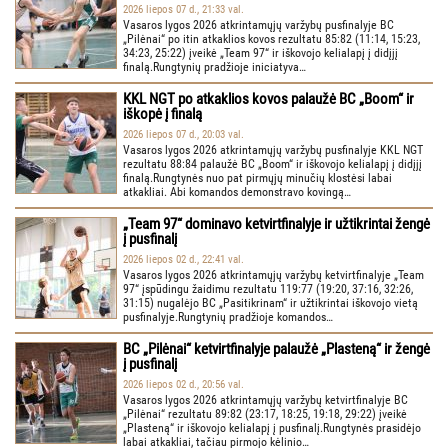
2026 liepos 07 d., 21:33 val.
Vasaros lygos 2026 atkrintamųjų varžybų pusfinalyje BC
„Pilėnai“ po itin atkaklios kovos rezultatu 85:82 (11:14, 15:23,
34:23, 25:22) įveikė „Team 97“ ir iškovojo kelialapį į didįjį
finalą.Rungtynių pradžioje iniciatyva…
KKL NGT po atkaklios kovos palaužė BC „Boom“ ir
iškopė į finalą
2026 liepos 07 d., 20:03 val.
Vasaros lygos 2026 atkrintamųjų varžybų pusfinalyje KKL NGT
rezultatu 88:84 palaužė BC „Boom“ ir iškovojo kelialapį į didįjį
finalą.Rungtynės nuo pat pirmųjų minučių klostėsi labai
atkakliai. Abi komandos demonstravo kovingą…
„Team 97“ dominavo ketvirtfinalyje ir užtikrintai žengė
į pusfinalį
2026 liepos 02 d., 22:41 val.
Vasaros lygos 2026 atkrintamųjų varžybų ketvirtfinalyje „Team
97“ įspūdingu žaidimu rezultatu 119:77 (19:20, 37:16, 32:26,
31:15) nugalėjo BC „Pasitikrinam“ ir užtikrintai iškovojo vietą
pusfinalyje.Rungtynių pradžioje komandos…
BC „Pilėnai“ ketvirtfinalyje palaužė „Plasteną“ ir žengė
į pusfinalį
2026 liepos 02 d., 20:56 val.
Vasaros lygos 2026 atkrintamųjų varžybų ketvirtfinalyje BC
„Pilėnai“ rezultatu 89:82 (23:17, 18:25, 19:18, 29:22) įveikė
„Plasteną“ ir iškovojo kelialapį į pusfinalį.Rungtynės prasidėjo
labai atkakliai, tačiau pirmojo kėlinio…