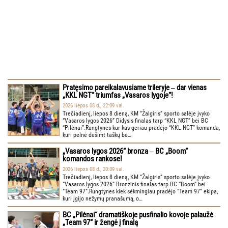
Pratęsimo pareikalavusiame trileryje ‒ dar vienas
„KKL NGT“ triumfas „Vasaros lygoje“!
2026 liepos 08 d., 22:09 val.
Trečiadienį, liepos 8 dieną, KM “Žalgiris” sporto salėje įvyko
“Vasaros lygos 2026” Didysis finalas tarp “KKL NGT” bei BC
“Pilėnai”.Rungtynes kur kas geriau pradėjo “KKL NGT” komanda,
kuri pelnė dešimt taškų be…
„Vasaros lygos 2026“ bronza ‒ BC „Boom“
komandos rankose!
2026 liepos 08 d., 20:09 val.
Trečiadienį, liepos 8 dieną, KM “Žalgiris” sporto salėje įvyko
“Vasaros lygos 2026” Bronzinis finalas tarp BC “Boom” bei
“Team 97”.Rungtynes kiek sėkmingiau pradėjo “Team 97” ekipa,
kuri įgijo nežymų pranašumą, o…
BC „Pilėnai“ dramatiškoje pusfinalio kovoje palaužė
„Team 97“ ir žengė į finalą