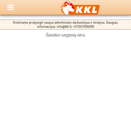
Kviečiame prisijungti naujus sekretoriato darbuotojus ir teisėjus. Daugiau
informacijos: info@kkl.lt, +37067696000
Šiandien rungtynių nėra.