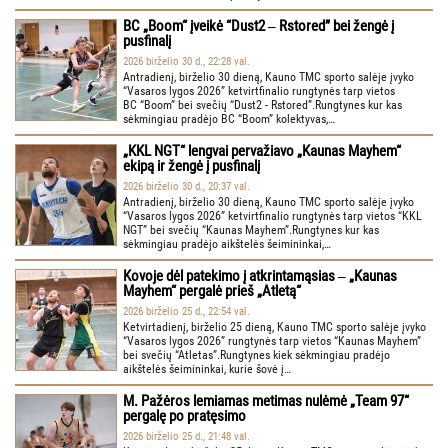
BC „Boom“ įveikė “Dust2 ‒ Rstored” bei žengė į
pusfinalį
2026 birželio 30 d., 22:28 val.
Antradienį, birželio 30 dieną, Kauno TMC sporto salėje įvyko
“Vasaros lygos 2026” ketvirtfinalio rungtynės tarp vietos
BC “Boom” bei svečių “Dust2 - Rstored”.Rungtynes kur kas
sėkmingiau pradėjo BC “Boom” kolektyvas,…
„KKL NGT“ lengvai pervažiavo „Kaunas Mayhem“
ekipą ir žengė į pusfinalį
2026 birželio 30 d., 20:37 val.
Antradienį, birželio 30 dieną, Kauno TMC sporto salėje įvyko
“Vasaros lygos 2026” ketvirtfinalio rungtynės tarp vietos “KKL
NGT” bei svečių “Kaunas Mayhem”.Rungtynes kur kas
sėkmingiau pradėjo aikštelės šeimininkai,…
Kovoje dėl patekimo į atkrintamąsias ‒ „Kaunas
Mayhem“ pergalė prieš „Atletą“
2026 birželio 25 d., 22:54 val.
Ketvirtadienį, birželio 25 dieną, Kauno TMC sporto salėje įvyko
“Vasaros lygos 2026” rungtynės tarp vietos “Kaunas Mayhem”
bei svečių “Atletas”.Rungtynes kiek sėkmingiau pradėjo
aikštelės šeimininkai, kurie šovė į…
M. Pažėros lemiamas metimas nulėmė „Team 97“
pergalę po pratęsimo
2026 birželio 25 d., 21:48 val.