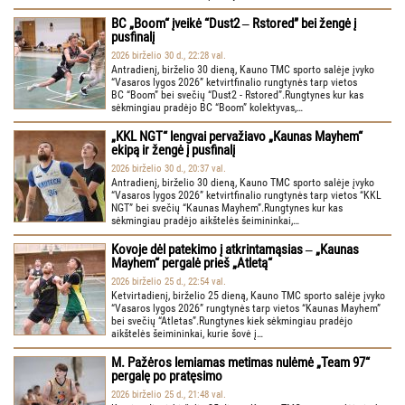
BC „Boom“ įveikė “Dust2 ‒ Rstored” bei žengė į
pusfinalį
2026 birželio 30 d., 22:28 val.
Antradienį, birželio 30 dieną, Kauno TMC sporto salėje įvyko
“Vasaros lygos 2026” ketvirtfinalio rungtynės tarp vietos
BC “Boom” bei svečių “Dust2 - Rstored”.Rungtynes kur kas
sėkmingiau pradėjo BC “Boom” kolektyvas,…
„KKL NGT“ lengvai pervažiavo „Kaunas Mayhem“
ekipą ir žengė į pusfinalį
2026 birželio 30 d., 20:37 val.
Antradienį, birželio 30 dieną, Kauno TMC sporto salėje įvyko
“Vasaros lygos 2026” ketvirtfinalio rungtynės tarp vietos “KKL
NGT” bei svečių “Kaunas Mayhem”.Rungtynes kur kas
sėkmingiau pradėjo aikštelės šeimininkai,…
Kovoje dėl patekimo į atkrintamąsias ‒ „Kaunas
Mayhem“ pergalė prieš „Atletą“
2026 birželio 25 d., 22:54 val.
Ketvirtadienį, birželio 25 dieną, Kauno TMC sporto salėje įvyko
“Vasaros lygos 2026” rungtynės tarp vietos “Kaunas Mayhem”
bei svečių “Atletas”.Rungtynes kiek sėkmingiau pradėjo
aikštelės šeimininkai, kurie šovė į…
M. Pažėros lemiamas metimas nulėmė „Team 97“
pergalę po pratęsimo
2026 birželio 25 d., 21:48 val.