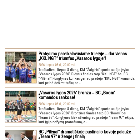
Pratęsimo pareikalavusiame trileryje ‒ dar vienas
„KKL NGT“ triumfas „Vasaros lygoje“!
2026 liepos 08 d., 22:09 val.
Trečiadienį, liepos 8 dieną, KM “Žalgiris” sporto salėje įvyko
“Vasaros lygos 2026” Didysis finalas tarp “KKL NGT” bei BC
“Pilėnai”.Rungtynes kur kas geriau pradėjo “KKL NGT” komanda,
kuri pelnė dešimt taškų be…
„Vasaros lygos 2026“ bronza ‒ BC „Boom“
komandos rankose!
2026 liepos 08 d., 20:09 val.
Trečiadienį, liepos 8 dieną, KM “Žalgiris” sporto salėje įvyko
“Vasaros lygos 2026” Bronzinis finalas tarp BC “Boom” bei
“Team 97”.Rungtynes kiek sėkmingiau pradėjo “Team 97” ekipa,
kuri įgijo nežymų pranašumą, o…
BC „Pilėnai“ dramatiškoje pusfinalio kovoje palaužė
„Team 97“ ir žengė į finalą