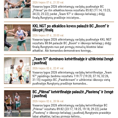
2026 liepos 07 d., 21:33 val.
Vasaros lygos 2026 atkrintamųjų varžybų pusfinalyje BC
„Pilėnai“ po itin atkaklios kovos rezultatu 85:82 (11:14, 15:23,
34:23, 25:22) įveikė „Team 97“ ir iškovojo kelialapį į didįjį
finalą.Rungtynių pradžioje iniciatyva…
KKL NGT po atkaklios kovos palaužė BC „Boom“ ir
iškopė į finalą
2026 liepos 07 d., 20:03 val.
Vasaros lygos 2026 atkrintamųjų varžybų pusfinalyje KKL NGT
rezultatu 88:84 palaužė BC „Boom“ ir iškovojo kelialapį į didįjį
finalą.Rungtynės nuo pat pirmųjų minučių klostėsi labai
atkakliai. Abi komandos demonstravo kovingą…
„Team 97“ dominavo ketvirtfinalyje ir užtikrintai žengė
į pusfinalį
2026 liepos 02 d., 22:41 val.
Vasaros lygos 2026 atkrintamųjų varžybų ketvirtfinalyje „Team
97“ įspūdingu žaidimu rezultatu 119:77 (19:20, 37:16, 32:26,
31:15) nugalėjo BC „Pasitikrinam“ ir užtikrintai iškovojo vietą
pusfinalyje.Rungtynių pradžioje komandos…
BC „Pilėnai“ ketvirtfinalyje palaužė „Plasteną“ ir žengė
į pusfinalį
2026 liepos 02 d., 20:56 val.
Vasaros lygos 2026 atkrintamųjų varžybų ketvirtfinalyje BC
„Pilėnai“ rezultatu 89:82 (23:17, 18:25, 19:18, 29:22) įveikė
„Plasteną“ ir iškovojo kelialapį į pusfinalį.Rungtynės prasidėjo
labai atkakliai, tačiau pirmojo kėlinio…