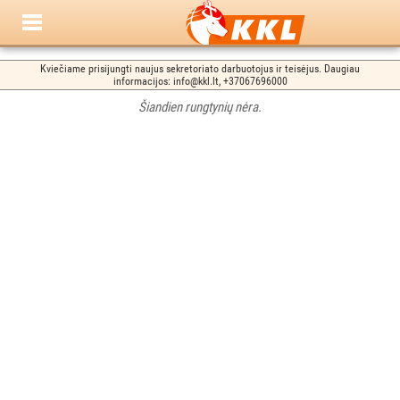
Kviečiame prisijungti naujus sekretoriato darbuotojus ir teisėjus. Daugiau
informacijos: info@kkl.lt, +37067696000
Šiandien rungtynių nėra.