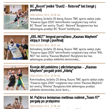
BC „Boom“ įveikė “Dust2 ‒ Rstored” bei žengė į
pusfinalį
2026 birželio 30 d., 22:28 val.
Antradienį, birželio 30 dieną, Kauno TMC sporto salėje įvyko
“Vasaros lygos 2026” ketvirtfinalio rungtynės tarp vietos
BC “Boom” bei svečių “Dust2 - Rstored”.Rungtynes kur kas
sėkmingiau pradėjo BC “Boom” kolektyvas,…
„KKL NGT“ lengvai pervažiavo „Kaunas Mayhem“
ekipą ir žengė į pusfinalį
2026 birželio 30 d., 20:37 val.
Antradienį, birželio 30 dieną, Kauno TMC sporto salėje įvyko
“Vasaros lygos 2026” ketvirtfinalio rungtynės tarp vietos “KKL
NGT” bei svečių “Kaunas Mayhem”.Rungtynes kur kas
sėkmingiau pradėjo aikštelės šeimininkai,…
Kovoje dėl patekimo į atkrintamąsias ‒ „Kaunas
Mayhem“ pergalė prieš „Atletą“
2026 birželio 25 d., 22:54 val.
Ketvirtadienį, birželio 25 dieną, Kauno TMC sporto salėje įvyko
“Vasaros lygos 2026” rungtynės tarp vietos “Kaunas Mayhem”
bei svečių “Atletas”.Rungtynes kiek sėkmingiau pradėjo
aikštelės šeimininkai, kurie šovė į…
M. Pažėros lemiamas metimas nulėmė „Team 97“
pergalę po pratęsimo
2026 birželio 25 d., 21:48 val.