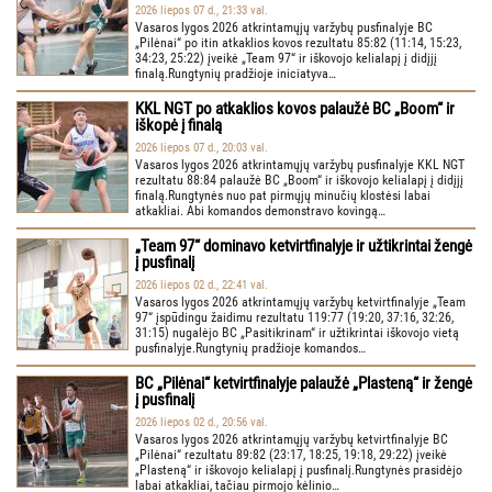
2026 liepos 07 d., 21:33 val.
Vasaros lygos 2026 atkrintamųjų varžybų pusfinalyje BC
„Pilėnai“ po itin atkaklios kovos rezultatu 85:82 (11:14, 15:23,
34:23, 25:22) įveikė „Team 97“ ir iškovojo kelialapį į didįjį
finalą.Rungtynių pradžioje iniciatyva…
KKL NGT po atkaklios kovos palaužė BC „Boom“ ir
iškopė į finalą
2026 liepos 07 d., 20:03 val.
Vasaros lygos 2026 atkrintamųjų varžybų pusfinalyje KKL NGT
rezultatu 88:84 palaužė BC „Boom“ ir iškovojo kelialapį į didįjį
finalą.Rungtynės nuo pat pirmųjų minučių klostėsi labai
atkakliai. Abi komandos demonstravo kovingą…
„Team 97“ dominavo ketvirtfinalyje ir užtikrintai žengė
į pusfinalį
2026 liepos 02 d., 22:41 val.
Vasaros lygos 2026 atkrintamųjų varžybų ketvirtfinalyje „Team
97“ įspūdingu žaidimu rezultatu 119:77 (19:20, 37:16, 32:26,
31:15) nugalėjo BC „Pasitikrinam“ ir užtikrintai iškovojo vietą
pusfinalyje.Rungtynių pradžioje komandos…
BC „Pilėnai“ ketvirtfinalyje palaužė „Plasteną“ ir žengė
į pusfinalį
2026 liepos 02 d., 20:56 val.
Vasaros lygos 2026 atkrintamųjų varžybų ketvirtfinalyje BC
„Pilėnai“ rezultatu 89:82 (23:17, 18:25, 19:18, 29:22) įveikė
„Plasteną“ ir iškovojo kelialapį į pusfinalį.Rungtynės prasidėjo
labai atkakliai, tačiau pirmojo kėlinio…