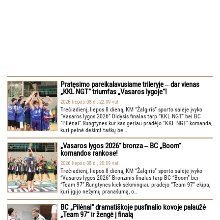
Pratęsimo pareikalavusiame trileryje ‒ dar vienas
„KKL NGT“ triumfas „Vasaros lygoje“!
2026 liepos 08 d., 22:09 val.
Trečiadienį, liepos 8 dieną, KM “Žalgiris” sporto salėje įvyko
“Vasaros lygos 2026” Didysis finalas tarp “KKL NGT” bei BC
“Pilėnai”.Rungtynes kur kas geriau pradėjo “KKL NGT” komanda,
kuri pelnė dešimt taškų be…
„Vasaros lygos 2026“ bronza ‒ BC „Boom“
komandos rankose!
2026 liepos 08 d., 20:09 val.
Trečiadienį, liepos 8 dieną, KM “Žalgiris” sporto salėje įvyko
“Vasaros lygos 2026” Bronzinis finalas tarp BC “Boom” bei
“Team 97”.Rungtynes kiek sėkmingiau pradėjo “Team 97” ekipa,
kuri įgijo nežymų pranašumą, o…
BC „Pilėnai“ dramatiškoje pusfinalio kovoje palaužė
„Team 97“ ir žengė į finalą