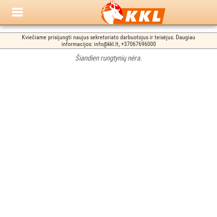
Kviečiame prisijungti naujus sekretoriato darbuotojus ir teisėjus. Daugiau
informacijos: info@kkl.lt, +37067696000
Šiandien rungtynių nėra.