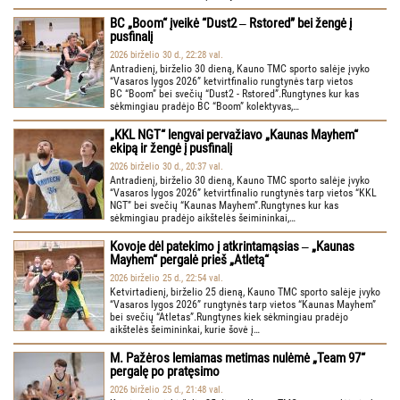
BC „Boom“ įveikė “Dust2 ‒ Rstored” bei žengė į
pusfinalį
2026 birželio 30 d., 22:28 val.
Antradienį, birželio 30 dieną, Kauno TMC sporto salėje įvyko
“Vasaros lygos 2026” ketvirtfinalio rungtynės tarp vietos
BC “Boom” bei svečių “Dust2 - Rstored”.Rungtynes kur kas
sėkmingiau pradėjo BC “Boom” kolektyvas,…
„KKL NGT“ lengvai pervažiavo „Kaunas Mayhem“
ekipą ir žengė į pusfinalį
2026 birželio 30 d., 20:37 val.
Antradienį, birželio 30 dieną, Kauno TMC sporto salėje įvyko
“Vasaros lygos 2026” ketvirtfinalio rungtynės tarp vietos “KKL
NGT” bei svečių “Kaunas Mayhem”.Rungtynes kur kas
sėkmingiau pradėjo aikštelės šeimininkai,…
Kovoje dėl patekimo į atkrintamąsias ‒ „Kaunas
Mayhem“ pergalė prieš „Atletą“
2026 birželio 25 d., 22:54 val.
Ketvirtadienį, birželio 25 dieną, Kauno TMC sporto salėje įvyko
“Vasaros lygos 2026” rungtynės tarp vietos “Kaunas Mayhem”
bei svečių “Atletas”.Rungtynes kiek sėkmingiau pradėjo
aikštelės šeimininkai, kurie šovė į…
M. Pažėros lemiamas metimas nulėmė „Team 97“
pergalę po pratęsimo
2026 birželio 25 d., 21:48 val.