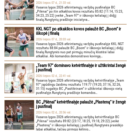
2026 liepos 07 d., 21:33 val.
Vasaros lygos 2026 atkrintamųjų varžybų pusfinalyje BC
„Pilėnai“ po itin atkaklios kovos rezultatu 85:82 (11:14, 15:23,
34:23, 25:22) įveikė „Team 97“ ir iškovojo kelialapį į didįjį
finalą.Rungtynių pradžioje iniciatyva…
KKL NGT po atkaklios kovos palaužė BC „Boom“ ir
iškopė į finalą
2026 liepos 07 d., 20:03 val.
Vasaros lygos 2026 atkrintamųjų varžybų pusfinalyje KKL NGT
rezultatu 88:84 palaužė BC „Boom“ ir iškovojo kelialapį į didįjį
finalą.Rungtynės nuo pat pirmųjų minučių klostėsi labai
atkakliai. Abi komandos demonstravo kovingą…
„Team 97“ dominavo ketvirtfinalyje ir užtikrintai žengė
į pusfinalį
2026 liepos 02 d., 22:41 val.
Vasaros lygos 2026 atkrintamųjų varžybų ketvirtfinalyje „Team
97“ įspūdingu žaidimu rezultatu 119:77 (19:20, 37:16, 32:26,
31:15) nugalėjo BC „Pasitikrinam“ ir užtikrintai iškovojo vietą
pusfinalyje.Rungtynių pradžioje komandos…
BC „Pilėnai“ ketvirtfinalyje palaužė „Plasteną“ ir žengė
į pusfinalį
2026 liepos 02 d., 20:56 val.
Vasaros lygos 2026 atkrintamųjų varžybų ketvirtfinalyje BC
„Pilėnai“ rezultatu 89:82 (23:17, 18:25, 19:18, 29:22) įveikė
„Plasteną“ ir iškovojo kelialapį į pusfinalį.Rungtynės prasidėjo
labai atkakliai, tačiau pirmojo kėlinio…