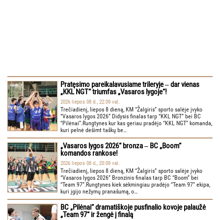
Pratęsimo pareikalavusiame trileryje ‒ dar vienas
„KKL NGT“ triumfas „Vasaros lygoje“!
2026 liepos 08 d., 22:09 val.
Trečiadienį, liepos 8 dieną, KM “Žalgiris” sporto salėje įvyko
“Vasaros lygos 2026” Didysis finalas tarp “KKL NGT” bei BC
“Pilėnai”.Rungtynes kur kas geriau pradėjo “KKL NGT” komanda,
kuri pelnė dešimt taškų be…
„Vasaros lygos 2026“ bronza ‒ BC „Boom“
komandos rankose!
2026 liepos 08 d., 20:09 val.
Trečiadienį, liepos 8 dieną, KM “Žalgiris” sporto salėje įvyko
“Vasaros lygos 2026” Bronzinis finalas tarp BC “Boom” bei
“Team 97”.Rungtynes kiek sėkmingiau pradėjo “Team 97” ekipa,
kuri įgijo nežymų pranašumą, o…
BC „Pilėnai“ dramatiškoje pusfinalio kovoje palaužė
„Team 97“ ir žengė į finalą