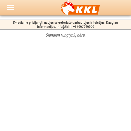
Kviečiame prisijungti naujus sekretoriato darbuotojus ir teisėjus. Daugiau
informacijos: info@kkl.lt, +37067696000
Šiandien rungtynių nėra.