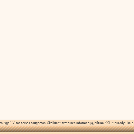
o lyga“. Visos teisės saugomos. Skelbiant svetainės informaciją, būtina KKL.lt nurodyti kaip 