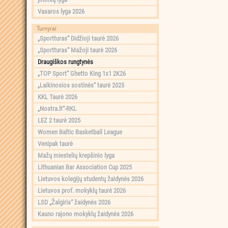
Vasaros lyga 2026
Turnyrai
„Sportturas“ Didžioji taurė 2026
„Sportturas“ Mažoji taurė 2026
Draugiškos rungtynės
„TOP Sport“ Ghetto King 1x1 2K26
„Laikinosios sostinės“ taurė 2025
KKL Taurė 2026
„Nostra.lt“-RKL
LEZ 2 taurė 2025
Women Baltic Basketball League
Venipak taurė
Mažų miestelių krepšinio lyga
Lithuanian Bar Association Cup 2025
Lietuvos kolegijų studentų žaidynės 2026
Lietuvos prof. mokyklų taurė 2026
LSD „Žalgiris“ žaidynės 2026
Kauno rajono mokyklų žaidynės 2026