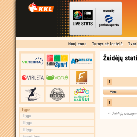
Naujienos
Turnyrinė lentelė
Tvar
Žaidėjų stat
1
Vieta
1
Lygos
Žaidėjų reitingas
I lyga
II lyga
III lyga
Įmonių lyga