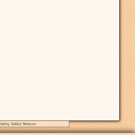
šaltinį. Sukūrė:
Netas.eu