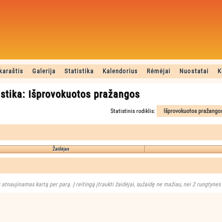
karaštis
Galerija
Statistika
Kalendorius
Rėmėjai
Nuostatai
K
istika: Išprovokuotos pražangos
Statistinis rodiklis:
Žaidėjas
 atnaujinamas kartą per parą. Į reitingą įtraukti žaidėjai, sužaidę ne mažiau, nei 2 rungtynes