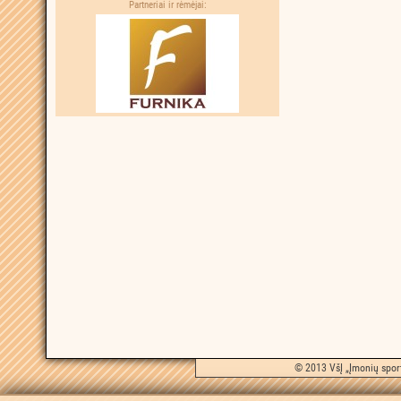
Partneriai ir rėmėjai:
© 2013 VšĮ „Įmonių sport