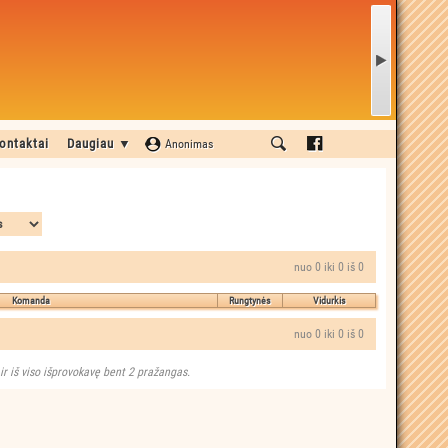
ontaktai
Daugiau ▼
Anonimas
nuo 0 iki 0 iš 0
Komanda
Rungtynės
Vidurkis
nuo 0 iki 0 iš 0
 ir iš viso išprovokavę bent 2 pražangas.