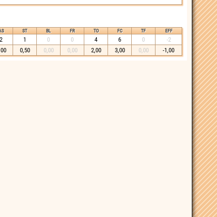
AS
ST
BL
FR
TO
FC
TF
EFF
2
1
0
0
4
6
0
-2
,00
0,50
0,00
0,00
2,00
3,00
0,00
-1,00