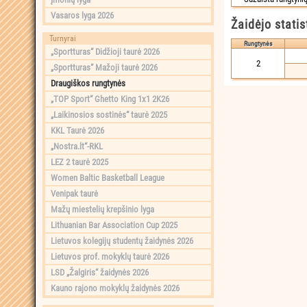
Vasaros lyga 2026
Žaidėjo statis
Turnyrai
Rungtynės
„Sportturas“ Didžioji taurė 2026
2
„Sportturas“ Mažoji taurė 2026
Draugiškos rungtynės
„TOP Sport“ Ghetto King 1x1 2K26
„Laikinosios sostinės“ taurė 2025
KKL Taurė 2026
„Nostra.lt“-RKL
LEZ 2 taurė 2025
Women Baltic Basketball League
Venipak taurė
Mažų miestelių krepšinio lyga
Lithuanian Bar Association Cup 2025
Lietuvos kolegijų studentų žaidynės 2026
Lietuvos prof. mokyklų taurė 2026
LSD „Žalgiris“ žaidynės 2026
Kauno rajono mokyklų žaidynės 2026