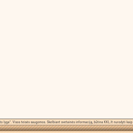
o lyga“. Visos teisės saugomos. Skelbiant svetainės informaciją, būtina KKL.lt nurodyti kaip 