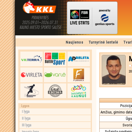
Naujienos
Turnyrinė lentelė
Tvar
M
20
Pozicija
Lygos
I lyga
Amžius, gimimo data
II lyga
Ūgis
III lyga
Svoris
Sužaista rungtynių
Įmonių lyga