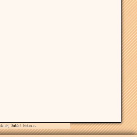
šaltinį. Sukūrė:
Netas.eu