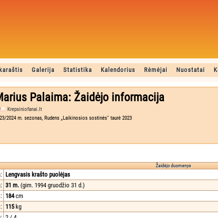
karaštis
Galerija
Statistika
Kalendorius
Rėmėjai
Nuostatai
K
arius Palaima: Žaidėjo informacija
Krepsiniofanai.lt
23/2024 m. sezonas, Rudens „Laikinosios sostinės“ taurė 2023
Žaidėjo duomenys
:
Lengvasis krašto puolėjas
:
31 m.
(gim. 1994 gruodžio 31 d.)
:
184
cm
:
115
kg
:
2 / 4