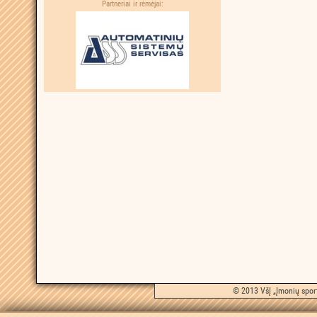
Partneriai ir rėmėjai:
© 2013 VšĮ „Įmonių sport