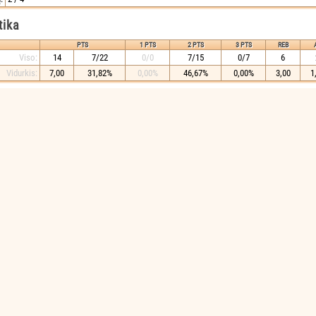
tika
PTS
1 PTS
2 PTS
3 PTS
REB
Viso:
14
7/22
0/0
7/15
0/7
6
Vidurkis:
7,00
31,82%
0,00%
46,67%
0,00%
3,00
1